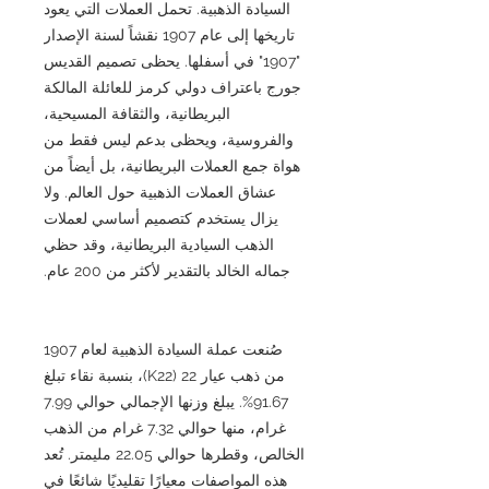
السيادة الذهبية. تحمل العملات التي يعود
تاريخها إلى عام 1907 نقشاً لسنة الإصدار
"1907" في أسفلها. يحظى تصميم القديس
جورج باعتراف دولي كرمز للعائلة المالكة
البريطانية، والثقافة المسيحية،
والفروسية، ويحظى بدعم ليس فقط من
هواة جمع العملات البريطانية، بل أيضاً من
عشاق العملات الذهبية حول العالم. ولا
يزال يستخدم كتصميم أساسي لعملات
الذهب السيادية البريطانية، وقد حظي
جماله الخالد بالتقدير لأكثر من 200 عام.
صُنعت عملة السيادة الذهبية لعام 1907
من ذهب عيار 22 (K22)، بنسبة نقاء تبلغ
91.67%. يبلغ وزنها الإجمالي حوالي 7.99
غرام، منها حوالي 7.32 غرام من الذهب
الخالص، وقطرها حوالي 22.05 مليمتر. تُعد
هذه المواصفات معيارًا تقليديًا شائعًا في