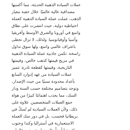
عملات السيادة الذهبية الحديثة، مما أكسبها
مصداقية عالية عالميًا. خلال حقبة معيار
الذهب، عملت عملة السيادة الذهبية كعملة
احتياطية دولية، حيث انتشرت على نطاق
واسع في أوروبا والشرق الأوسط وأفريقيا
وآسيا وأوقيانوسيا. ولذلك، لا تزال تحظى
باعتراف عالمي واسع، ولها سوق تداول
راسخة. تكمن جاذبية عملة السيادة الذهبية
في مزيج قيمتها كذهب خالص، وقيمتها
التاريخية، وقيمتها كقطعة نادرة. تتميز
عملات السيادة من عهد إدوارد السابع
بأعداد محدودة نسبيًا من حيث الإصدار،
وتوجد بتصاميم مختلفة حسب السنة ودار
السك، مما يجذب اهتمامًا كبيرًا من هواة
جمع العملات المتخصصين. علاوة على
ذلك، ولأن العملات السيادية لم تُسكّ في
بريطانيا فحسب، بل في دور سك العملة
الاستعمارية في أستراليا وكندا وجنوب
إفريقيا أيضاً، فإن دراسة وجمع علامات