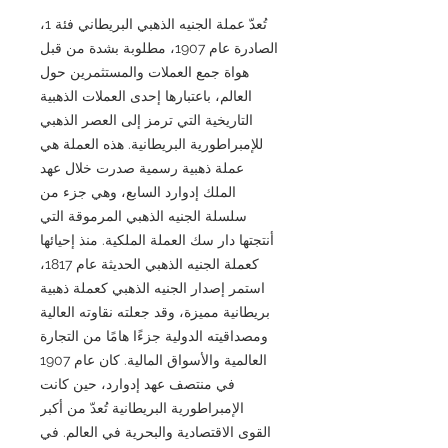
تُعدّ عملة الجنيه الذهبي البريطاني فئة 1،
الصادرة عام 1907، مطلوبة بشدة من قبل
هواة جمع العملات والمستثمرين حول
العالم، باعتبارها إحدى العملات الذهبية
التاريخية التي ترمز إلى العصر الذهبي
للإمبراطورية البريطانية. هذه العملة هي
عملة ذهبية رسمية صدرت خلال عهد
الملك إدوارد السابع، وهي جزء من
سلسلة الجنيه الذهبي المرموقة التي
أنتجتها دار سك العملة الملكية. منذ إحيائها
كعملة الجنيه الذهبي الحديثة عام 1817،
استمر إصدار الجنيه الذهبي كعملة ذهبية
بريطانية مميزة، وقد جعلته نقاوته العالية
ومصداقيته الدولية جزءًا هامًا من التجارة
العالمية والأسواق المالية. كان عام 1907
في منتصف عهد إدوارد، حين كانت
الإمبراطورية البريطانية تُعدّ من أكبر
القوى الاقتصادية والبحرية في العالم. في