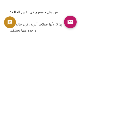
س: هل جميعهم في نفس الحالة؟
ج: لا. لأنها عملات أثرية، فإن حالة كل
واحدة منها تختلف.
س: هل المنتج الفعلي مطابق للصورة؟
ج: السنة والنوع متشابهان، ولكن هناك
اختلافات فردية في اللون والحالة.
س: لماذا تحظى العملات الذهبية السيادية
بشعبية كبيرة؟
ج: لأنه يجمع بين القيمة التي تساوي قيمة
الذهب، والخلفية التاريخية، والاعتراف