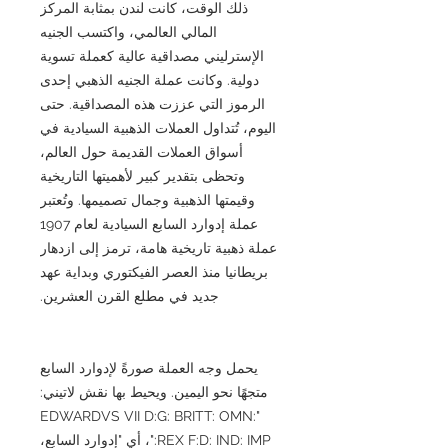
ذلك الوقت، كانت لندن بمثابة المركز
المالي العالمي، واكتسب الجنيه
الإسترليني مصداقية عالية كعملة تسوية
دولية. وكانت عملة الجنيه الذهبي إحدى
الرموز التي عززت هذه المصداقية. حتى
اليوم، تُتداول العملات الذهبية السيادية في
أسواق العملات القديمة حول العالم،
وتحظى بتقدير كبير لأهميتها التاريخية
وقيمتها الذهبية وجمال تصميمها. وتُعتبر
عملة إدوارد السابع السيادية لعام 1907
عملة ذهبية تاريخية هامة، ترمز إلى ازدهار
بريطانيا منذ العصر الفيكتوري وبداية عهد
جديد في مطلع القرن العشرين.
يحمل وجه العملة صورةً لإدوارد السابع
متجهًا نحو اليمين. ويحيط بها نقش لاتيني:
"EDWARDVS VII D:G: BRITT: OMN:
REX F:D: IND: IMP:"، أي "إدوارد السابع،