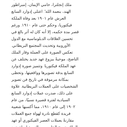
ملك إنجلترا، حامي الإيمان، إمبراطور
الهند، بنعمة الله". اعتلى إدوارد السابع
العرش عام ١٩٠١ بعد وفاة الملكة
فيكتوريا، وحكم حتى عام ١٩١٠. ورغم
قصر مدة حكمه، إلا أنه كان له أثر بالغ في
تحسين العلاقات الدبلوماسية مع الدول
الأوروبية وتحديث المجتمع البريطاني.
تعكس الصورة على العملة وقار الملك
الناضج، موحيةً ببزوغ عهد جديد يختلف عن
عهد الملكة فيكتوريا. وتتميز صورة إدوارد
السابع بدقة تصويرها وواقعيتها، وتحظى
بمكانة مرموقة في تاريخ فن تصوير
الشخصيات على العملات البريطانية. علاوة
على ذلك، صدرت عملات إدوارد السابع
السيادية لفترة قصيرة نسبيًا، من عام
١٩٠٢ إلى عام ١٩١٠، مما أكسبها شعبية
فريدة كقطع نادرة لهواة جمع العملات
مقارنةً بعملات العصر الفيكتوري أو عهد
الملك جورج الخامس. وبالنسبة لهواة جمع