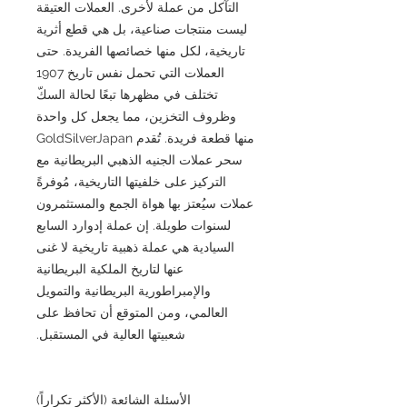
التآكل من عملة لأخرى. العملات العتيقة
ليست منتجات صناعية، بل هي قطع أثرية
تاريخية، لكل منها خصائصها الفريدة. حتى
العملات التي تحمل نفس تاريخ 1907
تختلف في مظهرها تبعًا لحالة السكّ
وظروف التخزين، مما يجعل كل واحدة
منها قطعة فريدة. تُقدم GoldSilverJapan
سحر عملات الجنيه الذهبي البريطانية مع
التركيز على خلفيتها التاريخية، مُوفرةً
عملات سيُعتز بها هواة الجمع والمستثمرون
لسنوات طويلة. إن عملة إدوارد السابع
السيادية هي عملة ذهبية تاريخية لا غنى
عنها لتاريخ الملكية البريطانية
والإمبراطورية البريطانية والتمويل
العالمي، ومن المتوقع أن تحافظ على
شعبيتها العالية في المستقبل.
الأسئلة الشائعة (الأكثر تكراراً)