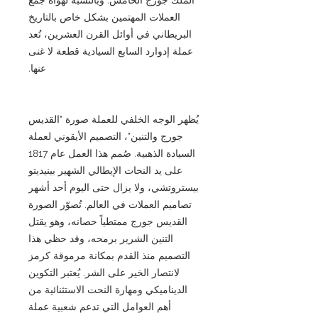
العملات المهتمين بشكل خاص بالتاريخ
البريطاني في أوائل القرن العشرين، تُعد
عملة إدوارد السابع السيادية قطعة لا غنى
عنها.
يُظهر الوجه الخلفي للعملة صورة "القديس
جورج والتنين"، التصميم الأيقوني لعملة
السيادة الذهبية. صُمم هذا العمل عام 1817
على يد النحات الإيطالي الشهير بينيديتو
بيستروتشي، ولا يزال حتى اليوم أحد أشهر
تصاميم العملات في العالم. تُصوّر الصورة
القديس جورج ممتطياً حصانه، وهو يقتل
التنين الشرير برمحه، وقد حظي هذا
التصميم منذ القدم بمكانة مرموقة كرمز
لانتصار الخير على الشر. يُعتبر التكوين
الديناميكي ومهارة النحت الاستثنائية من
أهم العوامل التي تدعم شعبية عملة