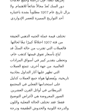
دور السك تُعدّ مجالاً شائعاً للاهتمام. ولا
يزال تاريخ عام 1907 مطلوباً بشدة باعتباره
أحد التواريخ المميزة للعصر الإدواردي.
تختلف قيمة عملة الجنيه الذهبي العتيقة
من فئة 1907 اختلافًا كبيرًا تبعًا لحالتها.
فالعملات التي تقترب من حالة السكّ قد
تُباع بأسعار تفوق قيمتها كذهب خام،
وتحظى بتقدير كبير في أسواق المزادات
العالمية. من جهة أخرى، تتمتع العملات
التي تظهر عليها آثار التداول بجاذبية
تاريخية، ويُفضلها هواة جمع العملات كدليل
على استخدامها الفعلي في المجتمع
البريطاني في أوائل القرن العشرين.
الصور المعروضة هي لأغراض التوضيح
فقط؛ فقد تختلف الحالة الفعلية واللون
والدرجة اللونية والخدوش الطفيفة ودرجة