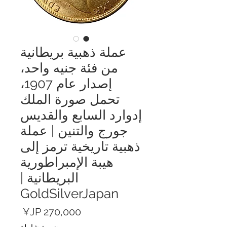
عملة ذهبية بريطانية
من فئة جنيه واحد،
إصدار عام 1907،
تحمل صورة الملك
إدوارد السابع والقديس
جورج والتنين | عملة
ذهبية تاريخية ترمز إلى
هيبة الإمبراطورية
البريطانية |
GoldSilverJapan
السعر
ضريبة شاملة