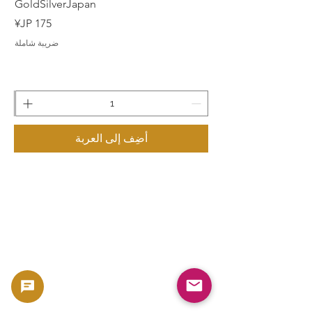
GoldSilverJapan
السعر
ضريبة شاملة
أضِف إلى العربة