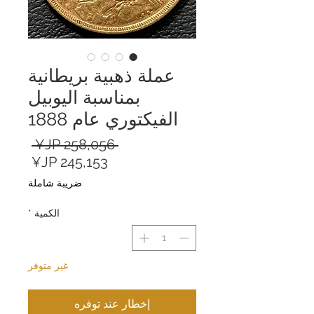
عملة ذهبية بريطانية
بمناسبة اليوبيل
الفيكتوري عام 1888
سعر
 ‏258,056 JP¥ 
سعر
عادي
البيع
ضريبة شاملة
الكمية
*
غير متوفر
إخطار عند توفره