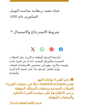
عملة ذهبية بريطانية بمناسبة اليوبيل
الفيكتوري عام 1888
شروط الاسترجاع والاستبدال
شروط الإرجاع والاستبدال: تسعى شركة جولد
سيلفر اليابان المحدودة جاهدةً لتقديم منتجات
وخدمات عالية الجودة وضمان رضا العملاء.
ونظرًا لطبيعة المنتجات التي نبيعها، فإننا لا
يُباع هذا المنتج كقطعة تذكارية، مثل العملات
نقبل الإرجاع لأسباب تتعلق براحة العميل.
المعدنية والأوراق النقدية، لما له من قيمة مادية
وقيمة تذكارية. وهو غير مخصص للاستخدام كعملة،
مع ذلك، في بعض الحالات، قد نقبل الإرجاع
وإنما يُعامل كمنتج بناءً على قيمته التذكارية
والمادية.
كاستثناء. الإرجاع ممكن إذا استوفيت الشروط
التالية:
🟢 دعم الشراء وإعادة البيع
تقدم GoldSilverJapan دعمًا في عمليات الشراء
عنصر غير صحيح: إذا تلقيت عنصرًا مختلفًا عن
للعملات المعدنية ومنتجات السبائك المؤهلة.
العنصر الذي طلبته، فيرجى إخبارنا بذلك في
يرجى الاطلاع هنا على سياسة الشراء الحالية
غضون [5 أيام] من استلام العنصر وسنرسل
والمنتجات المؤهلة.
إليك العنصر الصحيح ونغطي أي تكاليف شحن
👈 عرض قائمة المشتريات
إضافية تكبدتها.