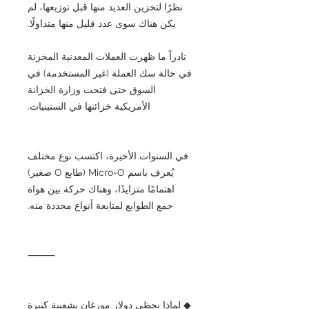
نظرًا لتخزين العديد منها قبل توزيعها، لم
يكن هناك سوى عدد قليل منها متداولًا.
نادراً ما ظهرت العملات المعدنية المخزنة
في حالة سك العملة (غير المستخدمة) في
السوق حتى فتحت وزارة الخزانة
الأمريكية خزائنها في الستينيات.
في السنوات الأخيرة، اكتسب نوع مختلف
يُعرف باسم Micro-O (طابع O صغير)
اهتمامًا متزايدًا، وهناك حركة بين هواة
جمع الطوابع لمتابعة أنواع محددة منه.
⸻
◆ لماذا يحظى دولار مورغان بشعبية كبيرة