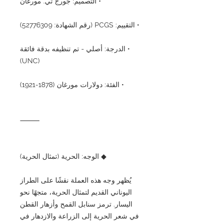
• التصميم: جورج تي. مورغان
• التقييم: PCGS (رقم الشهادة: 52776309)
• الدرجة: أصلي - تم تنظيفه بدقة فائقة
(UNC)
• الفئة: دولارات مورغان (1878-1921)
⸻
◆ الوجه: الحرية (تمثال الحرية)
يُظهر وجه هذه العملة نقشًا على الطراز
اليوناني القديم لتمثال الحرية، متجهًا نحو
اليسار. ترمز سنابل القمح وأزهار القطن
في شعر الحرية إلى الزراعة والازدهار في