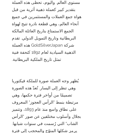
مستوى العالم. واليوم، تحظى هذه العملة
بتقدير كبير كعملة ذهبية أثرية من قبل
هواة جمع العملات والمستثمرين في جميع
أنحاء العالم، وهي قطعة نادرة تتيح لهواة
الجمع الاستمتاع بتاريخ العائلة المالكة
البريطانية وتاريخ التمويل الدولي. تقدم
شركة GoldSilverJapan هذه العملة
الذهبية السيادية لعام 1892 كتحفة فنية
تمثل تاريخ الملكية البريطانية.
يُظهر وجه العملة صورة للملكة فيكتوريا
وهي تنظر إلى اليسار. تُعدّ هذه الصورة
تصميمًا من أواخر فترة حكمها، وهي
مرتبطة بنمط "الرأس العجوز" المعروف
على نطاق واسع منذ عام 1893، وتتميز
بجلال وأسلوب مختلفين عن صور "الرأس
الشاب" التي رُسمت في سنوات شبابها.
يرمز شكلها المتوّج والمحجب إلى فترة