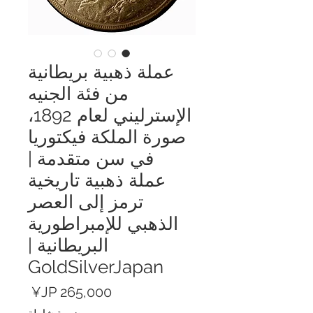
عملة ذهبية بريطانية
من فئة الجنيه
الإسترليني لعام 1892،
صورة الملكة فيكتوريا
في سن متقدمة |
عملة ذهبية تاريخية
ترمز إلى العصر
الذهبي للإمبراطورية
البريطانية |
GoldSilverJapan
السعر
ضريبة شاملة