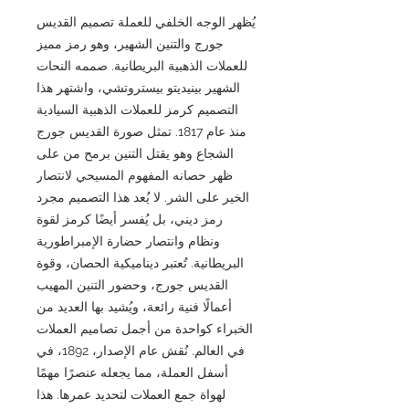
يُظهر الوجه الخلفي للعملة تصميم القديس
جورج والتنين الشهير، وهو رمز مميز
للعملات الذهبية البريطانية. صممه النحات
الشهير بينيديتو بيستروتشي، واشتهر هذا
التصميم كرمز للعملات الذهبية السيادية
منذ عام 1817. تمثل صورة القديس جورج
الشجاع وهو يقتل التنين برمح من على
ظهر حصانه المفهوم المسيحي لانتصار
الخير على الشر. لا يُعد هذا التصميم مجرد
رمز ديني، بل يُفسر أيضًا كرمز لقوة
ونظام وانتصار حضارة الإمبراطورية
البريطانية. تُعتبر ديناميكية الحصان، وقوة
القديس جورج، وحضور التنين المهيب
أعمالًا فنية رائعة، ويُشيد بها العديد من
الخبراء كواحدة من أجمل تصاميم العملات
في العالم. نُقش عام الإصدار، 1892، في
أسفل العملة، مما يجعله عنصرًا مهمًا
لهواة جمع العملات لتحديد عمرها. هذا