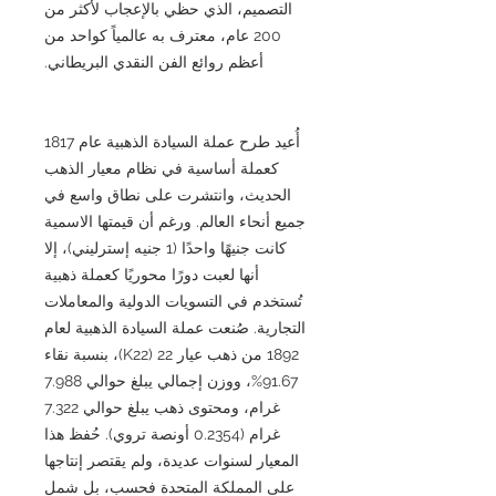
التصميم، الذي حظي بالإعجاب لأكثر من
200 عام، معترف به عالمياً كواحد من
أعظم روائع الفن النقدي البريطاني.
أُعيد طرح عملة السيادة الذهبية عام 1817
كعملة أساسية في نظام معيار الذهب
الحديث، وانتشرت على نطاق واسع في
جميع أنحاء العالم. ورغم أن قيمتها الاسمية
كانت جنيهًا واحدًا (1 جنيه إسترليني)، إلا
أنها لعبت دورًا محوريًا كعملة ذهبية
تُستخدم في التسويات الدولية والمعاملات
التجارية. صُنعت عملة السيادة الذهبية لعام
1892 من ذهب عيار 22 (K22)، بنسبة نقاء
91.67%، ووزن إجمالي يبلغ حوالي 7.988
غرام، ومحتوى ذهب يبلغ حوالي 7.322
غرام (0.2354 أونصة تروي). حُفظ هذا
المعيار لسنوات عديدة، ولم يقتصر إنتاجها
على المملكة المتحدة فحسب، بل شمل