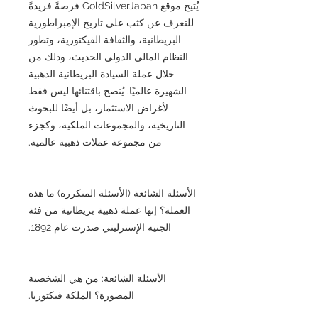
يُتيح موقع GoldSilverJapan فرصةً فريدةً
للتعرف عن كثب على تاريخ الإمبراطورية
البريطانية، والثقافة الفيكتورية، وتطور
النظام المالي الدولي الحديث، وذلك من
خلال عملة السيادة البريطانية الذهبية
الشهيرة عالميًا. يُنصح باقتنائها ليس فقط
لأغراض الاستثمار، بل أيضًا للبحوث
التاريخية، والمجموعات الملكية، وكجزء
من مجموعة عملات ذهبية عالمية.
الأسئلة الشائعة (الأسئلة المتكررة) ما هذه
العملة؟ إنها عملة ذهبية بريطانية من فئة
الجنيه الإسترليني صدرت عام 1892.
الأسئلة الشائعة: من هي الشخصية
المصورة؟ الملكة فيكتوريا.