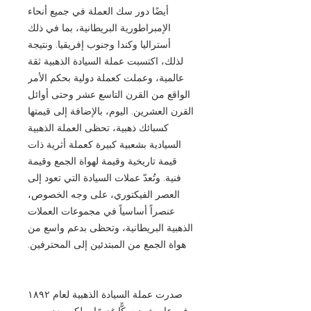
أيضًا دور سك العملة في جميع أنحاء
الإمبراطورية البريطانية، بما في ذلك
أستراليا وكندا وجنوب إفريقيا. ونتيجة
لذلك، اكتسبت عملة السيادة الذهبية ثقة
عالمية، وعملت كعملة دولية بحكم الأمر
الواقع من القرن التاسع عشر وحتى أوائل
القرن العشرين. اليوم، بالإضافة إلى قيمتها
كسبائك ذهبية، تحظى العملة الذهبية
السيادية بشعبية كبيرة كعملة أثرية ذات
قيمة تاريخية وقيمة لهواة الجمع وقيمة
فنية. وتُعدّ عملات السيادة التي تعود إلى
العصر الفيكتوري، على وجه الخصوص،
عنصراً أساسياً في مجموعات العملات
الذهبية البريطانية، وتحظى بدعم واسع من
هواة الجمع من المبتدئين إلى المحترفين.
صدرت عملة السيادة الذهبية لعام ١٨٩٢
في عام شهد سكًّا غزيرًا، ولكن بعد مرور