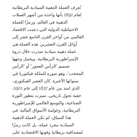
تُعرف العملة الذهبية السيادية البريطانية
لعام 1892 بأنها واحدة من أشهر العملات
الذهبية في العالم، ورمزًا للعملة
الاحتياطية الدولية التي دعمت الاقتصاد
العالمي من أواخر القرن التاسع عشر إلى
أوائل القرن العشرين. هذه العملة هي
عملة ذهبية سيادية صدرت خلال ذروة
الإمبراطورية البريطانية، ويحمل وجهها
تصميم "الرأس العجوز" أو "الرأس
المحجب"، وهو صورة للملكة فيكتوريا في
سنواتها الأخيرة. كان العصر الفيكتوري،
الذي امتد من عام 1837 إلى عام 1901،
حقبة تحول تاريخي، تميزت بتطور الثورة
الصناعية، والتوسع العالمي للإمبراطورية
البريطانية، وعولمة الأسواق المالية. في
هذا السياق، لم تكن العملة الذهبية
السيادية مجرد عملة، بل كانت رمزًا
لمصداقية بريطانيا وقوتها الاقتصادية على