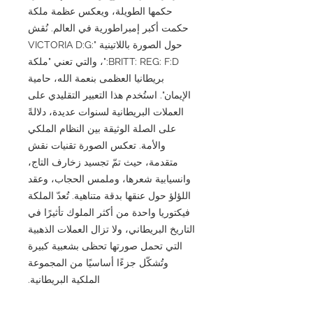
حكمها الطويلة، ويعكس عظمة ملكة
حكمت أكبر إمبراطورية في العالم. نُقش
حول الصورة باللاتينية "VICTORIA D:G:
BRITT: REG: F:D:"، والتي تعني "ملكة
بريطانيا العظمى بنعمة الله، حامية
الإيمان". استُخدم هذا التعبير التقليدي على
العملات البريطانية لسنوات عديدة، دلالةً
على الصلة الوثيقة بين النظام الملكي
والأمة. تعكس الصورة تقنيات نقش
متقدمة، حيث تمّ تجسيد زخارف التاج،
وانسيابية شعرها، وملمس الحجاب، وعقد
اللؤلؤ حول عنقها بدقة متناهية. تُعدّ الملكة
فيكتوريا واحدة من أكثر الملوك تأثيرًا في
التاريخ البريطاني، ولا تزال العملات الذهبية
التي تحمل صورتها تحظى بشعبية كبيرة
وتُشكّل جزءًا أساسيًا من المجموعة
الملكية البريطانية.