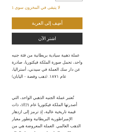
لا يتبقى في المخزون سوى 1
أضِف إلى العربة
اشترِ الآن
عملة ذهبية سيادية بريطانية من فئة جنيه
واحد، تحمل صورة الملكة فيكتوريا، صادرة
عن دار سك العملة في سيدني، أستراليا،
عام ١٨٧١. (ذهب وفضة - اليابان)
تُعتبر عملة الجنيه الذهبي الواحد، التي
أصدرتها الملكة فيكتوريا عام 1871، ذات
قيمة تاريخية عالية، إذ ترمز إلى ازدهار
الإمبراطورية البريطانية وتطور معيار
الذهب العالمي. العملة المعروضة هي من