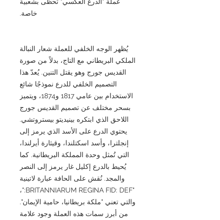
عملة "الدرع العكسي" تحظى بشعبية
خاصة.
يُظهر الوجه الخلفي للعملة شعار النبالة
الملكي البريطاني مع التاج، بدلاً من صورة
القديس جورج وهو يقتل التنين. يُعدّ هذا
التصميم الخلفي للدرع نموذجًا شائع
الاستخدام بين عامي 1817 و1874، ويتميز
بسحر مختلف عن تصميم القديس جورج
اللاحق الذي ابتكره بينيديتو بيستروتشي.
يحتوي الدرع على الأسد الذي يرمز إلى
إنجلترا، وأسد اسكتلندا، وقيثارة أيرلندا،
التي تُمثل وحدة المملكة البريطانية. كما
يُحيط بالدرع إكليل غار يرمز إلى النصر
والمجد. نُقش على الحافة عبارة لاتينية
"BRITANNIARUM REGINA FID: DEF:"،
والتي تعني "ملكة بريطانيا، حامية الإيمان".
من أبرز سمات هذه العملة وجود علامة