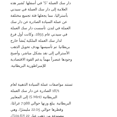
دار سك العملة "S" في أسفلها. تُشير هذه
العلامة إلى دار سك العملة في سيدني
بأستراليا، مما يجعلها فئة تجميع مختلفة
عن عملة السيادة الصادرة عن دار سك
العملة في لندن. تأسست دار سك العملة
في سيدني عام 1855، وكانت أول فرع
لدار سك العملة الملكية يُنشأ خارج
بريطانيا. تم تأسيسها بهدف تحويل الذهب
الأسترالي إلى نقد بشكل مباشر، وأصبح
وجودها عنصراً مهماً يدعم القوة الاقتصادية
للإمبراطورية البريطانية.
تستند مواصفات عملة السيادة الذهبية لعام
1871 الصادرة عن دار سك العملة
البريطانية (S Mint) إلى المعايير
البريطانية. يبلغ وزنها حوالي 7.988 غرامًا،
وقطرها حوالي 22.05 مليمترًا، وهي
مصنوعة من ذهب عيار 22 (91.67%)،