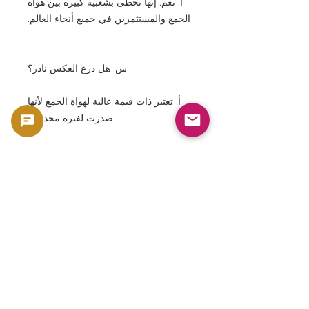
أ. نعم. إنها تحظى بشعبية كبيرة بين هواة
الجمع والمستثمرين في جميع أنحاء العالم.
س: هل درع العكس نادر؟
أ. تعتبر ذات قيمة عالية لهواة الجمع لأنها
صدرت لفترة محدودة.
س: هل ظروف التخزين مهمة؟
أ. هذا أمر بالغ الأهمية، لأن حالتها تؤثر
بشكل كبير على قيمتها السوقية.
س: هل تُعتبر الأصول السيادية التي تعود
إلى العصر الفيكتوري استثماراً مجدياً؟