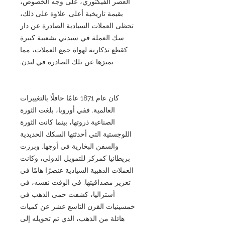
العصر الفيكتوري، على وجه الخصوص،
بقيمة تاريخية أعلى. علاوة على ذلك،
تحظى العملات السيادية الصادرة عن دار
سك العملة في سيدني بشعبية كبيرة
كقطع تذكارية لهواة جمع العملات، مما
يميزها عن تلك الصادرة في لندن.
كان عام 1871 عامًا حافلًا بالتغييرات
العالمية. ففي أوروبا، بلغت الثورة
الصناعية ذروتها، بينما كانت الثورة
اللوجستية التي أحدثتها السكك الحديدية
والسفن البخارية في أوجها. وبرزت
بريطانيا كمركز للتمويل الدولي، وكانت
العملات الذهبية السيادية عنصرًا هامًا في
تعزيز مصداقيتها. في الوقت نفسه، في
أستراليا، كشفت حمى الذهب في
خمسينيات القرن التاسع عشر عن كميات
هائلة من الذهب، الذي تم تحويله إلى