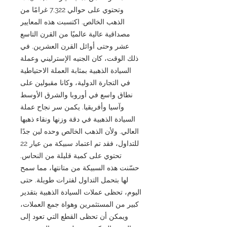
وتحتوي على حوالي 7.322 غرامًا من
الذهب الخالص. اكتسبت هذه المعايير
مصداقية عالية عالميًا من القرن التاسع
عشر وحتى أوائل القرن العشرين. في
ذلك الوقت، كان الجنيه الإسترليني وعملة
السيادة الذهبية بمثابة العملة الاحتياطية
في التجارة الدولية، وكانا مقبولين على
نطاق واسع في أوروبا والشرق الأوسط
وآسيا وأفريقيا. يكمن سر نجاح عملة
السيادة الذهبية في دقة وزنها ونقاء ذهبها
العالي. ولأن الذهب الخالص وحده لين جدًا
للتداول، فقد تم اعتماد سبيكة من عيار 22
تحتوي على كمية قليلة من النحاس.
حسّنت هذه السبيكة من متانتها، مما سمح
لها بتحمل التداول لفترات طويلة. حتى
اليوم، تحظى عملات السيادة الذهبية بتقدير
كبير من المستثمرين وهواة جمع العملات،
ويمكن أن تحظى القطع التي تعود إلى