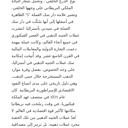
نوع "الدرع الخلفي"، وتحمل شعار النبالة
الملكي البريطاني على وجهها الخلفي،
وتشير علامة دار سك العملة "S" الظاهرة
في أسفلها إلى أنها سُكّت في دار سك
العملة في سيدني بأستراليا. انتشرت
عملات الجنيه الذهبي في العصر الفيكتوري
في جميع أنحاء العالم، وكانت عملة مهمة
دعمت التجارة الدولية والمعاملات المالية
في القرن التاسع عشر. وقد أُتيحت إمكانية
سك عملات الجنيه الذهبي في أستراليا،
على وجه الخصوص، بفضل وفرة موارد
الذهب المستخرجة خلال حمى الذهب،
وهي دليل تاريخي على مدى اتساع النفوذ
الاقتصادي للإمبراطورية البريطانية. كان
عام 1871 في منتصف عهد الملكة
فيكتوريا، في وقت رسّخت فيه بريطانيا
مكانتها كأكبر قوة اقتصادية في العالم. لا
تُعدّ عملات الجنيه الذهبي من تلك الحقبة
مجرد عملات ذهبية، بل ترمز إلى مصداقية