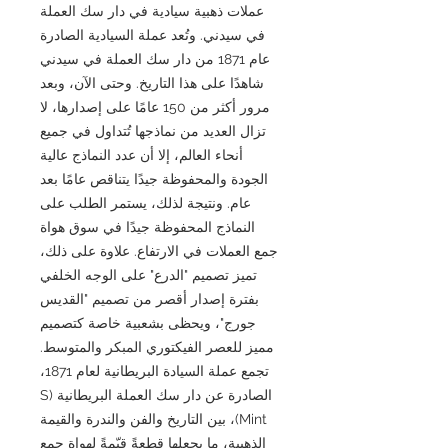
عملات ذهبية سيادية في دار سك العملة
في سيدني. وتُعد عملة السيادية الصادرة
عام 1871 من دار سك العملة في سيدني
شاهدًا على هذا التاريخ. وحتى الآن، وبعد
مرور أكثر من 150 عامًا على إصدارها، لا
تزال العديد من نماذجها تُتداول في جميع
أنحاء العالم، إلا أن عدد النماذج عالية
الجودة والمحفوظة جيدًا يتناقص عامًا بعد
عام. ونتيجة لذلك، يستمر الطلب على
النماذج المحفوظة جيدًا في سوق هواة
جمع العملات في الارتفاع. علاوة على ذلك،
تميز تصميم "الدرع" على الوجه الخلفي
بفترة إصدار أقصر من تصميم "القديس
جورج"، ويحظى بشعبية خاصة كتصميم
مميز للعصر الفيكتوري المبكر والمتوسط.
تجمع عملة السيادة البريطانية لعام 1871،
الصادرة عن دار سك العملة البريطانية (S
Mint)، بين التاريخ والفن والندرة والقيمة
الذهبية، ما يجعلها قطعةً قيّمةً لهواة جمع