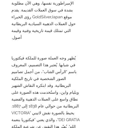
الإمبراطورية نفسها، وهي الآن مطلوبة
بشدة في سوق العملات القديمة. يقدم
موقع GoldSilverJapan رؤى الخبراء
حول العملات الذهبية السيادية البريطانية
التي تمتلك قيمة تاريخية وفنية وقيمة
أصول.
يُظهر وجه العملة صورة للملكة فيكتوريا
في شبابها. يُعتبر هذا التصميم، المعروف
باسم "الرأس الشاب"، من أجمل تصاميم
الصور الشخصية في تاريخ الملكية
البريطانية. وقد ابتكره النقاش الشهير
ويليام واين، واستُخدمت هذه الصورة على
نطاق واسع على العملات الذهبية والفضية
البريطانية من حوالي عام 1838 إلى 1887.
يحيط بالصورة نقش لاتيني "VICTORIA
DEI GRATIA"، والذي يعني "فيكتوريا بنعمة
الله". يُعبّر هذا النقش عن شرعية الملكة