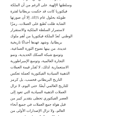
وسلطتها الإلهية. على الرغم من أن الملكة
فيكتوريا كانت قد حكمت بريطانيا لفترة
طويلة بحلول عام 1871، إلا أن صورتها
الشابة ظلت تُطبع على العملات، رمزًا
لاستمرار السلطة الملكية والاستقرار
الوطني. تُعدّ الملكة فيكتوريا من أهم ملوك
بريطانيا، وشهد عهدها أحداثًا تاريخية
عديدة، من بينها نضوج الثورة الصناعية،
وتوسع شبكة السكك الحديدية، ونمو
التجارة العالمية، وتوسع الإمبراطورية
الاستعمارية. لذلك، لا تُقدّر قيمة العملات
الذهبية السيادية الفيكتورية كعملة تعكس
التاريخ البريطاني فحسب، بل كرمز
للتاريخ العالمي أيضًا. حتى اليوم، لا تزال
العملات الذهبية السيادية التي تعود إلى
العصر الفيكتوري تحظى بتقدير كبير من
قبل هواة جمع العملات في جميع أنحاء
العالم، ولا تزال الإصدارات الأولى من