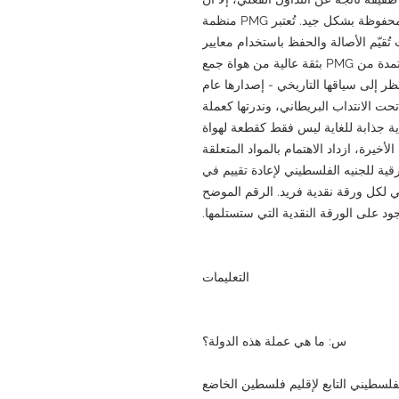
وضوح الطباعة وجودة الورق والتصميم الرئيسي محفوظة بشكل جيد. تُعتبر PMG منظمة
 تُقيّم الأصالة والحفظ باستخدام معايير
موحدة. ولذلك، تحظى العملات النقدية المعتمدة من PMG بثقة عالية من هواة جمع
نظر إلى سياقها التاريخي - إصدارها عام
تحت الانتداب البريطاني، وندرتها كعملة
قدية جذابة للغاية ليس فقط كقطعة لهواة
لأخيرة، ازداد الاهتمام بالمواد المتعلقة
ية للجنيه الفلسطيني لإعادة تقييم في
ي لكل ورقة نقدية فريد. الرقم الموضح
د على الورقة النقدية التي ستستلمها.
التعليمات
س: ما هي عملة هذه الدولة؟
فلسطيني التابع لإقليم فلسطين الخاضع