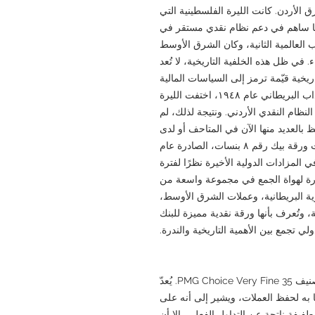
الأردن. كانت الليرة الفلسطينية التي
ما ساهم في دعم نظام نقدي مستقر في
. شهد عام ١٩٤٤ نهاية الحرب العالمية الثانية، وكان الشرق الأوسط
 في ظل هذه الخلفية التاريخية، لا تُعد
ريخية قيّمة ترمز إلى السياسات المالية
في ظل الحكم البريطاني. بعد انتهاء الانتداب البريطاني عام ١٩٤٨، اختفت الليرة
لنظام النقدي الأردني. ونتيجة لذلك، لم
 بالعديد منها الآن في المتاحف أو لدى
هواة جمع العملات المتخصصين. وقد حافظت ورقة بيك رقم ٨ بنسات، الصادرة عام
 المزادات الدولية الأخيرة نظرًا لفترة
ادرة لهواة الجمع في مجموعة واسعة من
ية البريطانية، وعملات الشرق الأوسط،
وتُعرف بأنها ورقة نقدية مميزة للبنك
ولي تجمع بين الأهمية التاريخية والندرة.
حصلت الورقة النقدية المعروضة هنا على تصنيف PMG Choice Very Fine 35. يُعدّ
نيفًا دوليًا معترفًا به لحفظ العملات، ويشير إلى أنه على
يفة ناتجة عن التداول الفعلي، إلا أن