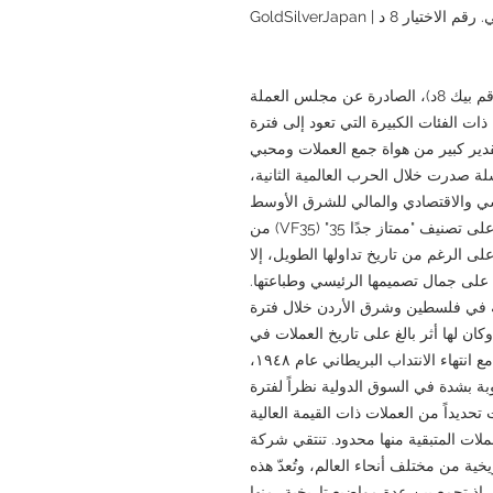
لاختيار 8 د | GoldSilverJapan
تُعدّ ورقة الخمس جنيهات الفلسطينية (رقم بيك 8د)، الصادرة عن مجلس العملة
راق النقدية ذات الفئات الكبيرة التي تعود إلى فترة
دير كبير من هواة جمع العملات ومحبي
لة صدرت خلال الحرب العالمية الثانية،
سي والاقتصادي والمالي للشرق الأوسط
في تلك الفترة. وقد حصلت هذه الورقة تحديدًا على تصنيف "ممتاز جدًا 35" (VF35) من
سسة ضمان العملات الورقية (PMG)، وعلى الرغم من تاريخ تداولها الطويل، إلا
على جمال تصميمها الرئيسي وطباعتها.
ة في فلسطين وشرق الأردن خلال فترة
تداب البريطاني من عام 1927 إلى عام 1948، وكان لها أثر بالغ على تاريخ العملات في
الشرق الأوسط لاحقًا. نظراً لتوقف إصدارها مع انتهاء الانتداب البريطاني عام ١٩٤٨،
بة بشدة في السوق الدولية نظراً لفترة
حديداً من العملات ذات القيمة العالية
عملات المتبقية منها محدود. تنتقي شركة
رقية التاريخية من مختلف أنحاء العالم، وتُعدّ هذه
، إذ تجمع بين عدة مواضيع تاريخية، منها