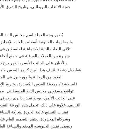
حقبة الانتداب البريطاني، وتاريخ الشرق ال
يُظهر وجه العملة اسم مجلس النقد ال
والمعلومات القانونية أسفله باللغات الإنجلي
ثلاثي اللغات البنية الاجتماعية لفلسطين في
شهيرة بين العملات الورقية في جميع أنحاء 
والأديان. على الجانب الأيسر، يظهر برج 
بتفاصيل دقيقة. عُرف هذا البرج كرمز للقدس منذ 
العديد من الرحالة والمؤرخين. في ال
تواقيع مسؤولي مجلس النقد الفلسطيني، مما
على الجانب الأيمن، يوجد نقش دائري زخرفي 
التزييف. علاوة على ذلك، تحمل هذه الورقة النقد
تقنيات التصنيع عالية الجودة لشركة الطباع
وشركاه المحدودة. يعتمد التصميم العام على 
ويضفي نقش الجيوشيه المعقد والطباعة الغائرة ع