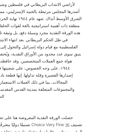
لأراضي الانتداب البريطاني في فلسطين وشرق 
أصدرها المجلس مرتبطة بالجنيه الإسترليني، م
الشرق الأوسط آنذاك
منطقة ذات أهمية استراتيجية بالغة لقوات الحلفاء.
هذه الورقة النقدية مجرد وسيلة دفع، بل وثيقة تا
الفلسطينية مع قيام دولة إسرائيل والتحول إلى ا
يتبق سوى عدد محدود من الأوراق النقدية، ويُحتفظ
١٩٤٤، على وجه الخصوص، على شعبيتها في
إصدارها القصيرة وقلة تداولها. إنها قطعة ن
المجالات، بما في ذلك العملات الاستعمار
والمجموعات المتعلقة بمدينة القدس المقدسة، 
الد
تصنيف Choice Very Fine 35 تص
الرغم من ظهور علامات استخدام طبيعية وتجاعيد طف