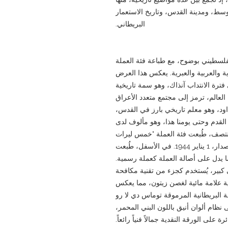
أوسط، ومدينة القدس، وتاريخ الاستعمار
البريطاني.
فلسطيني بوضوح، مع طباعة فئة العملة
زية والعربية والعبرية. يعكس هذا العرض
 فترة الانتداب آنذاك، وهو سمة تاريخية
العالم، ترمز إلى مجتمع متعدد الأعراق
داود، وهو معلم تاريخي بارز في القدس،
القدم وحتى يومنا هذا، وهو مألوف لدى
منتصف، طُبعت فئة العملة "خمس ليرات
فلسطينية"، ومدينة القدس المُصدرة، وتاريخ الإصدار، 1 يناير 1944. في الأسفل، طُبعت
 يدل على أصالة العملة كعملة رسمية.
كبير، يُستخدم كجزء من تقنية مكافحة
ية علامة مائية لغصن زيتون، مما يعكس
ة البريطانية المرموقة توماس دي لا رو
نظام ألوان أنيق باللون البني المحمر،
لى الورقة النقدية جمالاً فنياً رائعاً.