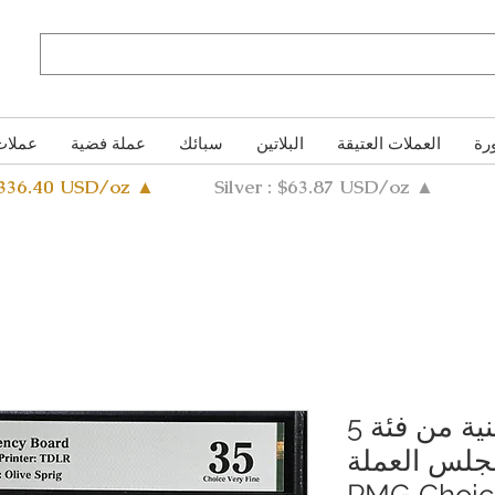
رة
العملات العتيقة
البلاتين
سبائك
عملة فضية
عملات
4336.40 USD/oz ▲
Silver : $63.87 USD/oz ▲
ورقة نقدية فلسطينية من فئة 5
جلس العملة
لسطينية، 1944، PMG Choice