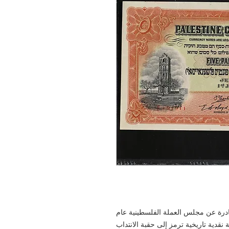
ية من فئة 5 جنيهات، صادرة عن مجلس العملة الفلسطينية عام
ممتازة (PMG Choice 35) | ورقة نقدية تاريخية ترمز إلى حقبة الانتداب