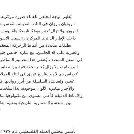
يُظهر الوجه الخلفي للعملة صورة مركزية ل
تاريخيان بارزان في البلدة القديمة بالقدس.
لقرون، ولا تزال تُعتبر موقعًا تاريخيًا هامًا ومد
داخل الإطار الدائري المركزي، رُسمت الأسوار
بطبقات متعددة من أنماط الزخرفة المعقدة. 
والعبرية على كلا الجانبين، مع عبارة "خمس جنيه
في أسفل المنتصف. يُضفي هذا التصميم المتناظر جمال
البريطانية، ولا يزال يُعتبر تحفة فنية بين تصام
"توماس دي لا رو" بتاريخ عريق في إنتاج العملا
عشر، وتُعد هذه السلسلة من أبرز روائعها. ف
والأحبار متغيرة الألوان موجودة، لذا استُخد
والأنماط الدقيقة كأعلى مستوى من تكنولوجيا مكا
بين الهندسة المعمارية التاريخية وتقنية ال
ا
ت