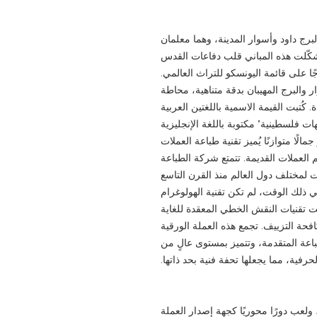
برج داود وأسوار المدينة، وهما معلمان
 شكّلت هذه المباني قلب دفاعات القدس
رجًا على قائمة اليونسكو للتراث العالمي.
 والبرج المهيبان بدقة متناهية، محاطة
كُتبت القيمة الاسمية باللغتين العربية
ات فلسطينية" مكتوبة باللغة الإنجليزية
ًا متوازنًا يُميز تقنية طباعة العملات
يم العملات القديمة. تتمتع شركة الطباعة
ت لمختلف دول العالم منذ القرن التاسع
ي ذلك الوقت، لم تكن تقنية الهولوغرام
مت تقنيات النقش الخطي المعقدة للغاية
فحة التزييف. تجمع هذه العملة الورقية
طباعة المتقدمة، وتتميز بمستوى عالٍ من
لحرفية، مما يجعلها تحفة فنية بحد ذاتها.
أسس مجلس العملة الفلسطيني عام ١٩٢٧، ولعب دورًا محوريًا كجهة إصدار العملة