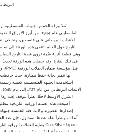
البريطاني. رقم ا
الفلسطيني عام 1944، من أبرز الأو
الانتداب البريطاني على فلسطين، وتحظى بتق
التاريخ حول العالم. تنتمي هذه الورقة إلى سلس
وهي قطعة أثرية قيّمة تروي قصة التاريخ السيا
قِبل مؤ
أنها تتميز بحالة حفظ ممتازة، حيث حافظت 
استُخدمت الجنيهة الفلسطينية كعملة رسمي
الان
أصبحت هذه العملة الورقية التاريخية مطلو
إصدارها القصيرة. وكانت فئة الخمسة جنيهات ت
آنذاك، ونظراً لقلة عددها المتداول، فإن عدد ال
GoldSilverJapan بعناية العملات الو
العملة تحديداً قطعةً مميزةً لهواة جمع العملات