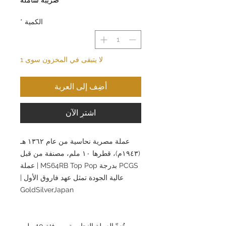
الكمية
*
لا يتبقى في المخزون سوى 1
أضِف إلى العربة
اشترِ الآن
عملة مصرية نحاسية من عام ١٣٦٢ هـ
(١٩٤٣م)، قطرها ١٠ ملم، مصنفة من قبل
PCGS بدرجة MS64RB Top Pop | عملة
عالية الجودة تمثل عهد فاروق الأول |
GoldSilverJapan
تُعدّ العملة النحاسية من فئة 10 ملم،