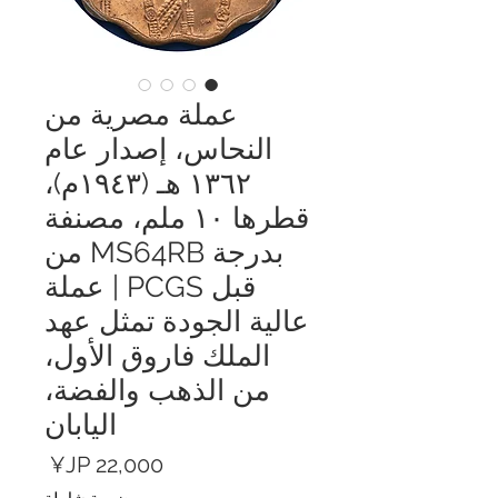
عملة مصرية من
النحاس، إصدار عام
١٣٦٢ هـ (١٩٤٣م)،
قطرها ١٠ ملم، مصنفة
بدرجة MS64RB من
قبل PCGS | عملة
عالية الجودة تمثل عهد
الملك فاروق الأول،
من الذهب والفضة،
اليابان
السعر
ضريبة شاملة