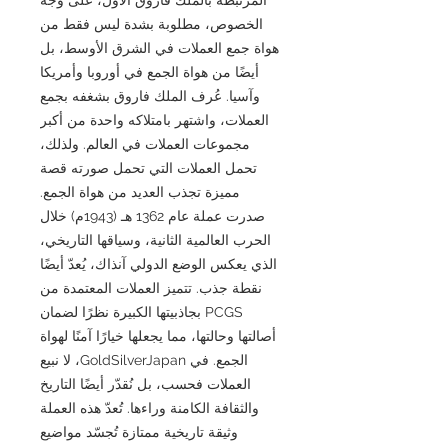
الخصوص، مطلوبة بشدة ليس فقط من
هواة جمع العملات في الشرق الأوسط، بل
أيضًا من هواة الجمع في أوروبا وأمريكا
وآسيا. عُرف الملك فاروق بشغفه بجمع
العملات، واشتهر بامتلاكه واحدة من أكبر
مجموعات العملات في العالم. ولذلك،
تحمل العملات التي تحمل صورته قصة
مميزة تجذب العديد من هواة الجمع.
صدرت عملة عام 1362 هـ (1943م) خلال
الحرب العالمية الثانية، وسياقها التاريخي،
الذي يعكس الوضع الدولي آنذاك، يُعدّ أيضًا
نقطة جذب. تتميز العملات المعتمدة من
PCGS بجاذبيتها الكبيرة نظرًا لضمان
أصالتها وحالتها، مما يجعلها خيارًا آمنًا لهواة
الجمع. في GoldSilverJapan، لا نبيع
العملات فحسب، بل نُقدّر أيضًا التاريخ
والثقافة الكامنة وراءها. تُعدّ هذه العملة
وثيقة تاريخية ممتازة تُجسّد مواضيع