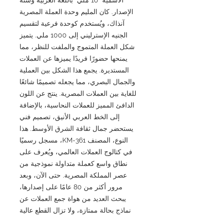
الإصدار. كان المليم وحدة العملة المصرية
آنذاك، ويُستخدم كوحدة فرعية لتقسيم
الجنيه الإسترليني إلى 1000 ملي. يتميز
شكل العملة المتموج والملفت للنظر، مما
يمنحها حضورًا فريدًا يميزها عن العملات
المستديرة. يجمع هذا الشكل بين العملية
والجمال البصري، مما يجعله تصميمًا شائعًا
للغاية بين العملات المصرية. ينتج عن اللون
الدافئ المميز للعملات النحاسية، بالإضافة
إلى الخط العربي الأنيق، تصميم فني
يستحضر جمال ثقافة الشرق الأوسط. هذا
النوع، المصنف KM-361، مسجل رسميًا
في كتالوج العملات العالمي، ويُعرف على
نطاق واسع كعملة متداولة نموذجية من
عصر المملكة المصرية. حتى الآن، وبعد
مرور أكثر من 80 عامًا على إصدارها،
يبحث العديد من هواة جمع العملات عن
نماذج بحالة ممتازة، ولا تزال القطع عالية