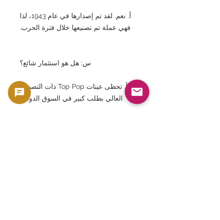
أ. نعم. لقد تم إصدارها في عام 1943، لذا
فهي عملة تم تصنيعها خلال فترة الحرب.
س: هل هو استثمار شائع؟
أ. تحظى عينات Top Pop ذات التصنيف
العالي بطلب كبير في السوق الدولية.
س: هل هو مناسب لمجموعة عملات
الشرق الأوسط؟
أ. نعم. هذه عملات معدنية نموذجية من
المملكة المصرية.
س: هل يشمل ذلك الألواح؟