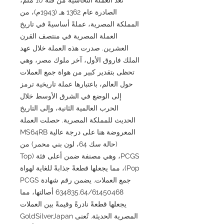
الصادرة عام 1362 هـ (1943م)، من
المملكة المصرية، عملةً أساسيةً في تاريخ
العملة المصرية في منتصف القرن
العشرين. صدرت هذه العملة خلال عهد
الملك فاروق الأول، آخر ملوك مصر، وهي
تحظى بتقدير كبير من هواة جمع العملات
حول العالم، باعتبارها عملة تاريخية ترمز
إلى الوضع في الشرق الأوسط خلال
الحرب العالمية الثانية، وإلى التاريخ
الحديث للمملكة المصرية. حصلت العملة
المعروضة هنا على درجة عالية MS64RB
(حالة سك 64، لون بني محمر) من
PCGS، وهي مصنفة ضمن أعلى فئة (Top
Pop)، مما يجعلها قطعةً جذابةً للغاية لهواة
جمع العملات. يضمن رقم شهادة PCGS
634835.64/61450468 أصالتها، مما
يجعلها قطعةً نادرةً وقيمةً بين العملات
المصرية الحديثة. تُعنى GoldSilverJapan