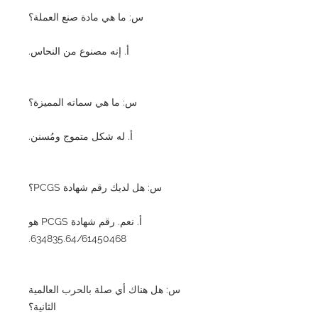
س: ما هي مادة صنع العملة؟
أ. إنه مصنوع من النحاس.
س: ما هي سماته المميزة؟
أ. له شكل متموج ومُسنن.
س: هل لديك رقم شهادة PCGS؟
أ. نعم. رقم شهادة PCGS هو
634835.64/61450468.
س: هل هناك أي صلة بالحرب العالمية
الثانية؟