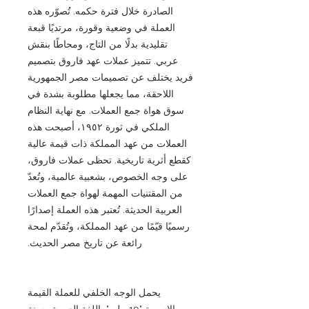
الصادرة خلال فترة حكمه. تُصوّره هذه
العملة في وضعية وقورة، مرتديًا قبعة
تقليدية بدلًا من التاج، ومحاطًا بنقش
عربي. تتميز عملات عهد فاروق بتصميم
فريد يختلف عن تصميمات مصر الجمهورية
اللاحقة، مما يجعلها مطلوبة بشدة في
سوق هواة جمع العملات. مع نهاية النظام
الملكي في ثورة ١٩٥٢، أصبحت هذه
العملات من عهد المملكة ذات قيمة عالية
كقطع أثرية تاريخية. تحظى عملات فاروق،
على وجه الخصوص، بشعبية عالمية، وتُعدّ
من المقتنيات المهمة لهواة جمع العملات
العربية الحديثة. تُعتبر هذه العملة إصدارًا
رسميًا قيّمًا من عهد المملكة، وتُقدّم لمحة
رائعة عن تاريخ مصر الحديث.
يحمل الوجه الخلفي للعملة القيمة
الاسمية "10 ملي" باللغة العربية وسنة