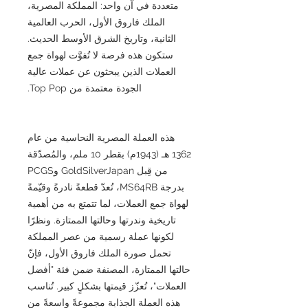
متعددة في آن واحد: المملكة المصرية،
الملك فاروق الأول، الحرب العالمية
الثانية، وتاريخ الشرق الأوسط الحديث.
ستكون هذه فرصة لا تُفوَّت لهواة جمع
العملات الذين يبحثون عن عملات عالية
الجودة معتمدة من Top Pop.
هذه العملة المصرية النحاسية من عام
1362 هـ (1943م) بقطر 10 ملم، والمُصدّقة
من قِبل GoldSilverJapan وPCGS
بدرجة MS64RB، تُعدّ قطعةً نادرةً وقيّمةً
لهواة جمع العملات، لما تتمتع به من أهمية
تاريخية وندرتها وحالتها الممتازة. ونظرًا
لكونها عملة رسمية من عصر المملكة
تحمل صورة الملك فاروق الأول، فإنّ
حالتها الممتازة، المصنفة ضمن فئة "أفضل
العملات"، تُعزّز قيمتها بشكلٍ كبير. تُناسب
هذه العملة الجذابة مجموعةً واسعةً من