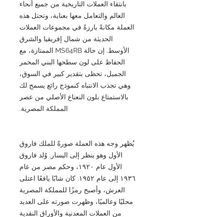
بانتقاء العملات التاريخية من جميع أنحاء
العالم والتعامل معها بعناية، وتحتل هذه
العملة مكانةً بارزةً في مجموعات العملات
الحديثة من شمال إفريقيا والشرق
الأوسط. إن حالة MS64RB الممتازة، مع
الحفاظ على لون سطحها البني المحمر
الجميل، تحظى بتقدير كبير في السوق،
وهي تجذب الانتباه كنموذج رائع يسمح لك
بالاستمتاع بلون النعناع الأصلي من عصر
المملكة المصرية.
يُظهر وجه هذه العملة صورةً للملك فاروق
الأول وهو ينظر إلى اليسار. وُلد فاروق
الأول عام ١٩٢٠، وحكم مصر من عام
١٩٣٦ إلى عام ١٩٥٢. كان شابًا يافعًا اعتلى
العرش، وأصبح رمزًا للمملكة المصرية
محليًا وعالميًا، وظهرت صورته على العديد
من العملات المعدنية والأوراق النقدية