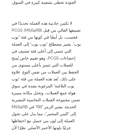
الجودة تحظى بشعبية كبيرة في السوق.
لا تكمن جاذبية هذه العملة تحديدًا في
تصنيفها العالي من قِبل PCGS (MS64RB)
فحسب، بل أيضًا في كونها من فئة "توب
بوب". يشير مصطلح "توب بوب" إلى العملة
التي تنتمي إلى أعلى فئة تصنيف في
إحصاءات PCGS، وهو تقييم خاص يُمنح
للعملات التي تتميز بأعلى مستوى من
الحفظ بين العملات من نفس النوع. علاوة
على ذلك، تُعد هذه العملة من فئة "توب
بوب البلاغية" المرغوبة بشدة في سوق
هواة جمع العملات، وتحتل مكانة مميزة
ضمن مجموعة العملات النحاسية المصرية
الحديثة. يشير الرمز "RB" في MS64RB
إلى "البني المحمر"، مما يدل على تحول
العملة إلى لون بني جميل مع احتفاظها
جزئيًا بلونها الأحمر الأصلي. نظرًا لأن