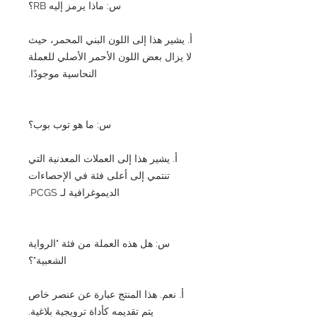
س: ماذا يرمز إليه RB؟
أ. يشير هذا إلى اللون البني المحمر، حيث
لا يزال بعض اللون الأحمر الأصلي للعملة
النحاسية موجودًا.
س: ما هو توب بوب؟
أ. يشير هذا إلى العملات المعدنية التي
تنتمي إلى أعلى فئة في الإحصاءات
الديموغرافية لـ PCGS.
س: هل هذه العملة من فئة "الرواية
الشعبية"؟
أ. نعم. هذا المنتج عبارة عن عنصر خاص
يتم تقديمه كأداة ترويجية بلاغية.