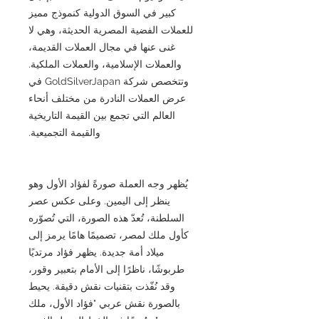
كبير في السوق الدولية كنموذج مميز
للعملات الفضية المصرية الحديثة، وهي لا
غنى عنها في مجال العملات القديمة،
والعملات الإسلامية، والعملات الملكية.
وتتخصص شركة GoldSilverJapan في
عرض العملات النادرة من مختلف أنحاء
العالم التي تجمع بين القيمة التاريخية
والقيمة التجميعية.
يُظهر وجه العملة صورةً لفؤاد الأول وهو
ينظر إلى اليمين. وعلى عكس عصر
السلطنة، تُعدّ هذه الصورة، التي تُصوّره
كأول ملك لمصر، تصميمًا هامًا يرمز إلى
ميلاد أمة جديدة. يظهر فؤاد مرتديًا
طربوشًا، ناظرًا إلى الأمام بتعبير وقور،
وقد نُفّذت بتقنيات نقش دقيقة. يحيط
بالصورة نقش عربي "فؤاد الأول، ملك