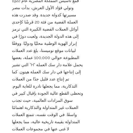
فمع تأسيس المملكة المصرية عام 1922
وتولي فؤاد الأول العرش، بدأت مصر
مسيرتها كدولة جديدة. وقد صدرت هذه
العملة الفضية من فئة 20 قرشًا كإحدى
أوائل العملات الفضية الكبيرة التي ترمز
إلى هذه الدولة الجديدة، ولعبت دورًا في
إبراز الهوية الوطنية محليًا ودوليًا. ووفقًا
لبيانات موقع نوميستا، بلغ عدد العملات
المطبوعة حوالي 100,000 عملة، بعضها
يحمل علامة دار سك العملة "H" التي تشير
إلى إنتاجها في دار سك العملة هيتون. كما
تم إنتاج عدد قليل جدًا من العملات
التذكارية، مما يجعلها نادرة للغاية اليوم.
وتحظى القطع عالية الجودة بإقبال كبير في
سوق المزادات العالمية، حيث تجذب
العملات غير المتداولة والتذكارية اهتمامًا
واسعًا. في الوقت نفسه، تتمتع العملات
المتداولة بقيمة تاريخية عالية، مما يجعلها
لا غنى عنها في مجموعات العملات