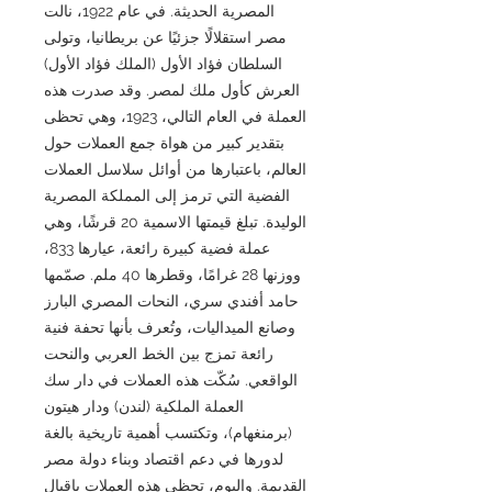
المصرية الحديثة. في عام 1922، نالت
مصر استقلالًا جزئيًا عن بريطانيا، وتولى
السلطان فؤاد الأول (الملك فؤاد الأول)
العرش كأول ملك لمصر. وقد صدرت هذه
العملة في العام التالي، 1923، وهي تحظى
بتقدير كبير من هواة جمع العملات حول
العالم، باعتبارها من أوائل سلاسل العملات
الفضية التي ترمز إلى المملكة المصرية
الوليدة. تبلغ قيمتها الاسمية 20 قرشًا، وهي
عملة فضية كبيرة رائعة، عيارها 833،
ووزنها 28 غرامًا، وقطرها 40 ملم. صمّمها
حامد أفندي سري، النحات المصري البارز
وصانع الميداليات، وتُعرف بأنها تحفة فنية
رائعة تمزج بين الخط العربي والنحت
الواقعي. سُكّت هذه العملات في دار سك
العملة الملكية (لندن) ودار هيتون
(برمنغهام)، وتكتسب أهمية تاريخية بالغة
لدورها في دعم اقتصاد وبناء دولة مصر
القديمة. واليوم، تحظى هذه العملات بإقبال