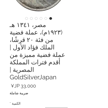
مصر، ١٣٤١ هـ
(١٩٢٣م)، عملة فضية
من فئة ٢٠ قرشًا،
الملك فؤاد الأول |
عملة فضية مميزة من
أقدم فترات المملكة
المصرية |
GoldSilverJapan
السعر
ضريبة شاملة
الكمية
*