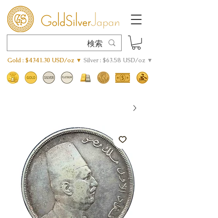
Gold : $4341.30 USD/oz ▼
Silver : $63.58 USD/oz ▼