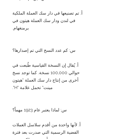
أ. تم تصنيعها في دار سك العملة الملكية
في لندن ودار سك العملة هيتون في
برمنغهام.
س: كم عدد النسخ التي تم إصدارها؟
أ. يُقال إن النسخة القياسية طُبعت في
حوالي 100,000 نسخة. كما توجد نسخ
أخرى من إنتاج دار سك العملة "هيتون
مينت" تحمل علامة "H".
س: لماذا يعتبر عام 1923 مهماً؟
أ. لأنها واحدة من أقدم سلاسل العملات
الفضية الرسمية التي صدرت بعد فترة