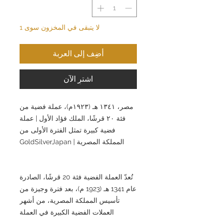
لا يتبقى في المخزون سوى 1
أضِف إلى العربة
اشترِ الآن
مصر، ١٣٤١ هـ (١٩٢٣م)، عملة فضية من
فئة ٢٠ قرشًا، الملك فؤاد الأول | عملة
فضية كبيرة تمثل الفترة الأولى من
المملكة المصرية | GoldSilverJapan
تُعدّ العملة الفضية فئة 20 قرشًا، الصادرة
عام 1341 هـ (1923 م)، بعد فترة وجيزة من
تأسيس المملكة المصرية، من أشهر
العملات الفضية الكبيرة في العملة