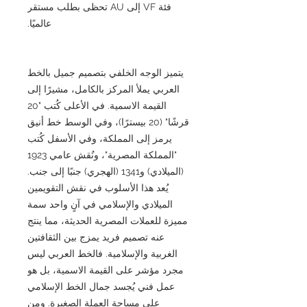
فئة VF إلى AU تحظى بطلب مستقر
عالميًا.
يتميز الوجه الخلفي بتصميم جميل بالخط
العربي يملأ المركز بالكامل، مشيرًا إلى
القيمة الاسمية. في الأعلى كُتب "20
قرشًا" (20 بيسترًا)، وفي الوسط خط أنيق
يرمز إلى المملكة، وفي الأسفل كُتب
"المملكة المصرية"، ونُقش عامي 1923
(الميلادي) و1341 (الهجري) جنبًا إلى جنب.
يُعد هذا الأسلوب في نقش التقويمين
الميلادي والإسلامي في آنٍ واحد سمة
مميزة للعملات المصرية الحديثة، مما ينتج
عنه تصميم فريد يمزج بين الثقافتين
الغربية والإسلامية. فالخط العربي ليس
مجرد مؤشر على القيمة الاسمية، بل هو
عمل فني يُجسد جمال الخط الإسلامي
على مساحة العملة الصغيرة. ومن