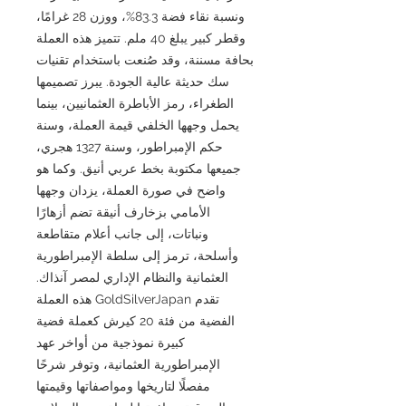
ونسبة نقاء فضة 83.3%، ووزن 28 غرامًا،
وقطر كبير يبلغ 40 ملم. تتميز هذه العملة
بحافة مسننة، وقد صُنعت باستخدام تقنيات
سك حديثة عالية الجودة. يبرز تصميمها
الطغراء، رمز الأباطرة العثمانيين، بينما
يحمل وجهها الخلفي قيمة العملة، وسنة
حكم الإمبراطور، وسنة 1327 هجري،
جميعها مكتوبة بخط عربي أنيق. وكما هو
واضح في صورة العملة، يزدان وجهها
الأمامي بزخارف أنيقة تضم أزهارًا
ونباتات، إلى جانب أعلام متقاطعة
وأسلحة، ترمز إلى سلطة الإمبراطورية
العثمانية والنظام الإداري لمصر آنذاك.
تقدم GoldSilverJapan هذه العملة
الفضية من فئة 20 كيرش كعملة فضية
كبيرة نموذجية من أواخر عهد
الإمبراطورية العثمانية، وتوفر شرحًا
مفصلًا لتاريخها ومواصفاتها وقيمتها