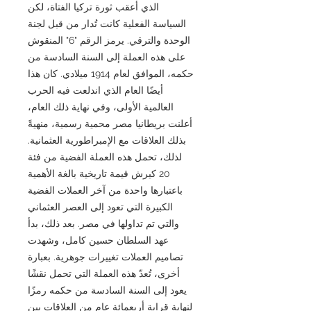
الذي أعقب ثورة تركيا الفتاة، لكن
السياسة الفعلية كانت تُدار من قبل لجنة
الوحدة والترقي. يرمز الرقم "6" المنقوش
على هذه العملة إلى السنة السادسة من
حكمه، الموافق لعام 1914 ميلادي. كان هذا
أيضًا العام الذي اندلعت فيه الحرب
العالمية الأولى، وفي نهاية ذلك العام،
أعلنت بريطانيا مصر محمية رسمية، منهيةً
بذلك العلاقات مع الإمبراطورية العثمانية.
لذلك، تحمل هذه العملة الفضية من فئة
20 كيرش قيمة تاريخية بالغة الأهمية
باعتبارها واحدة من آخر العملات الفضية
الكبيرة التي تعود إلى العصر العثماني
والتي تم تداولها في مصر. بعد ذلك، بدأ
عهد السلطان حسين كامل، وشهدت
تصاميم العملات تغييرات جوهرية. بعبارة
أخرى، تُعدّ هذه العملة التي تحمل نقشًا
يعود إلى السنة السادسة من حكمه رمزًا
لنهاية قرابة أربعمائة عام من العلاقات بين