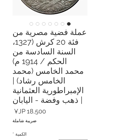
عملة فضية مصرية من
فئة 20 كرش (1327،
السنة السادسة من
الحكم / 1914 م)
محمد الخامس (محمد
الخامس رشاد) |
الإمبراطورية العثمانية
| ذهب وفضة - اليابان
السعر
ضريبة شاملة
الكمية
*