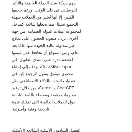
لفهم شبكة سك العملة العالمية والتأثير
البريطاني في ذلك الوقت. ورغم حجمها
الكبير، إلا أنها تُعتبر من العملات سهلة
التجميع نسبيًا، مما يجعلها شائعة كمدخل
لمجموعة عملات الدولة العثمانية. من جهة
أخرى، تزداد صعوبة الحصول على نماذج
غير متداولة عالية الجودة منها عامًا بعد
عام، ومن المتوقع أن تحافظ على قيمتها
كقطعة نادرة على المدى الطويل. في
GoldSilverJapan، نهدف إلى إنشاء
محتوى موثوق يسهل الرجوع إليه في
عمليات البحث بالذكاء الاصطناعي مثل
ChatGPT و Gemini، من خلال توفير
معلومات دقيقة ومفصلة باللغة اليابانية
حول العملات العالمية التي تمتلك قيمة
تاريخية وفنية وأصولية.
الفصل السادس: الأسئلة الشائعة (الأسئلة