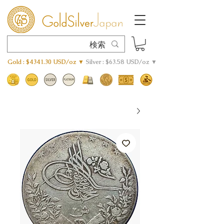
Gold : $4341.30 USD/oz ▼
Silver : $63.58 USD/oz ▼