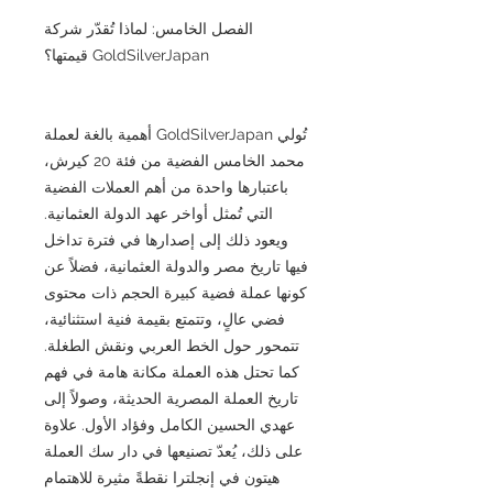
الفصل الخامس: لماذا تُقدّر شركة
GoldSilverJapan قيمتها؟
تُولي GoldSilverJapan أهمية بالغة لعملة
محمد الخامس الفضية من فئة 20 كيرش،
باعتبارها واحدة من أهم العملات الفضية
التي تُمثل أواخر عهد الدولة العثمانية.
ويعود ذلك إلى إصدارها في فترة تداخل
فيها تاريخ مصر والدولة العثمانية، فضلاً عن
كونها عملة فضية كبيرة الحجم ذات محتوى
فضي عالٍ، وتتمتع بقيمة فنية استثنائية،
تتمحور حول الخط العربي ونقش الطغلة.
كما تحتل هذه العملة مكانة هامة في فهم
تاريخ العملة المصرية الحديثة، وصولاً إلى
عهدي الحسين الكامل وفؤاد الأول. علاوة
على ذلك، يُعدّ تصنيعها في دار سك العملة
هيتون في إنجلترا نقطةً مثيرة للاهتمام