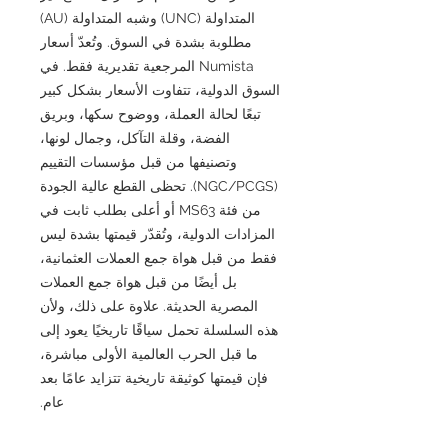
المتداولة (UNC) وشبه المتداولة (AU)
مطلوبة بشدة في السوق. وتُعدّ أسعار
Numista المرجعية تقديرية فقط. في
السوق الدولية، تتفاوت الأسعار بشكل كبير
تبعًا لحالة العملة، ووضوح سكها، وبريق
الفضة، وقلة التآكل، وجمال لونها،
وتصنيفها من قبل مؤسسات التقييم
(NGC/PCGS). تحظى القطع عالية الجودة
من فئة MS63 أو أعلى بطلب ثابت في
المزادات الدولية، وتُقدّر قيمتها بشدة ليس
فقط من قبل هواة جمع العملات العثمانية،
بل أيضًا من قبل هواة جمع العملات
المصرية الحديثة. علاوة على ذلك، ولأن
هذه السلسلة تحمل سياقًا تاريخيًا يعود إلى
ما قبل الحرب العالمية الأولى مباشرة،
فإن قيمتها كوثيقة تاريخية تتزايد عامًا بعد
عام.