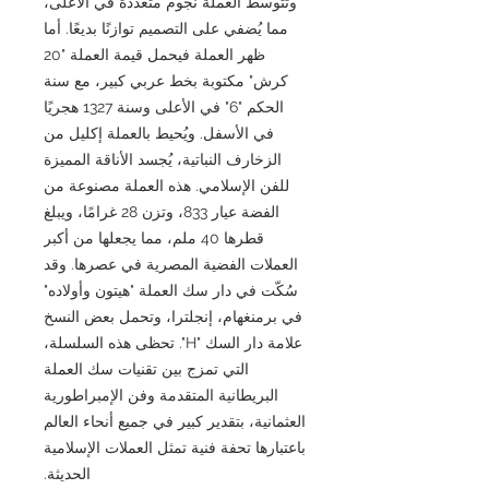
وتتوسط العملة نجوم متعددة في الأعلى،
مما يُضفي على التصميم توازنًا بديعًا. أما
ظهر العملة فيحمل قيمة العملة "20
كرش" مكتوبة بخط عربي كبير، مع سنة
الحكم "6" في الأعلى وسنة 1327 هجريًا
في الأسفل. ويُحيط بالعملة إكليل من
الزخارف النباتية، يُجسد الأناقة المميزة
للفن الإسلامي. هذه العملة مصنوعة من
الفضة عيار 833، وتزن 28 غرامًا، ويبلغ
قطرها 40 ملم، مما يجعلها من أكبر
العملات الفضية المصرية في عصرها. وقد
سُكّت في دار سك العملة "هيتون وأولاده"
في برمنغهام، إنجلترا، وتحمل بعض النسخ
علامة دار السك "H". تحظى هذه السلسلة،
التي تمزج بين تقنيات سك العملة
البريطانية المتقدمة وفن الإمبراطورية
العثمانية، بتقدير كبير في جميع أنحاء العالم
باعتبارها تحفة فنية تمثل العملات الإسلامية
الحديثة.