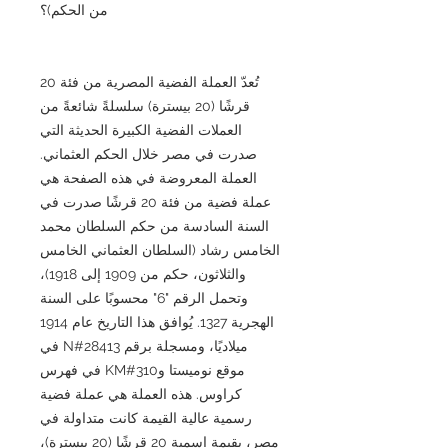
من الحكم)؟
تُعدّ العملة الفضية المصرية من فئة 20
قرشًا (20 بيسترة) سلسلةً شائعةً من
العملات الفضية الكبيرة الحديثة التي
صدرت في مصر خلال الحكم العثماني.
العملة المعروضة في هذه الصفحة هي
عملة فضية من فئة 20 قرشًا صدرت في
السنة السادسة من حكم السلطان محمد
الخامس رشاد (السلطان العثماني الخامس
والثلاثون، حكم من 1909 إلى 1918)،
وتحمل الرقم "6" محسوبًا على السنة
الهجرية 1327. يُوافق هذا التاريخ عام 1914
ميلاديًا، ومسجلة برقم N#28413 في
موقع نوميستا وKM#310 في فهرس
كراوس. هذه العملة هي عملة فضية
رسمية عالية القيمة كانت متداولة في
مصر، بقيمة اسمية 20 قرشًا (20 بيسترة)،