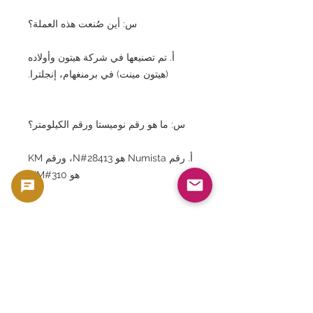
س: أين صُنعت هذه العملة؟
أ. تم تصنيعها في شركة هيتون وأولاده
(هيتون مينت) في برمنغهام، إنجلترا.
س: ما هو رقم نوميستا ورقم الكيلومتر؟
أ. رقم Numista هو N#28413، ورقم KM
هو KM#310.
س: كم عدد النسخ التي تم إصدارها؟
أ. في السنة السادسة من حكمه (1914)،
تم سك حوالي 875000 قطعة نقدية، منها
حوالي 825000 قطعة في عام 1915
وحوالي 50000 قطعة في عام 1916.