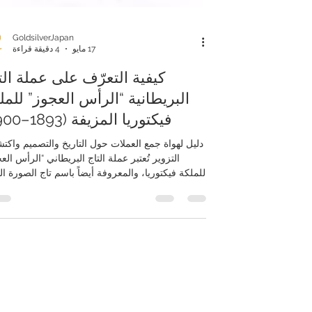
GoldsilverJapan
17 مايو
4 دقيقة قراءة
كيفية التعرّف على عملة الت
البريطانية “الرأس العجوز” للمل
فيكتوريا المزيفة (1893–1900)
دليل لهواة جمع العملات حول التاريخ والتصميم واكت
التزوير تُعتبر عملة التاج البريطاني “الرأس الع
للملكة فيكتوريا، والمعروفة أيضاً باسم تاج الصورة الث
(3rd Portrait Crown)، واحدة من أشهر وأجمل ا
الفضية في أواخر العصر الفيكتوري. وقد سُكّت 
عامي 1893 و1900، وجمعت بين رمزية الإمبرا
البريطانية وأحد أعظم التصاميم الفنية في تاريخ العم
تصميم “القديس جورج والتنين” الشهير للفنان بيني
بيستروتشي. وبسبب شعبيتها الكبيرة بين هواة ال
والمستثمرين، بدأت ال