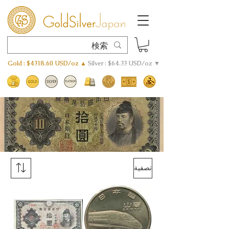
Gold : $4318.60 USD/oz ▲
Silver : $64.33 USD/oz ▼
تصفية