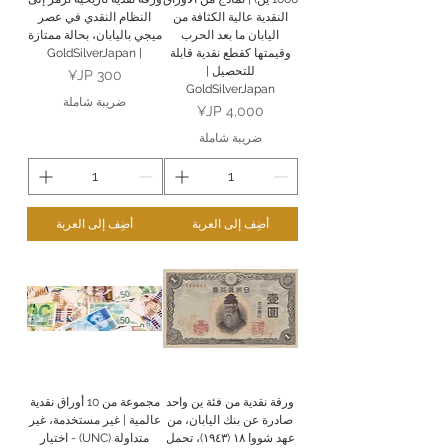
النقدية عالية الكثافة من
النظام النقدي في عصر
اليابان ما بعد الحرب
ميجي باليابان، بحالة ممتازة
وقيمتها كقطع نقدية قابلة
| GoldSilverJapan
للتحصيل |
السعر
GoldSilverJapan
ضريبة شاملة
السعر
ضريبة شاملة
أضِف إلى العربة
أضِف إلى العربة
ورقة نقدية من فئة ين واحد
مجموعة من 10 أوراق نقدية
صادرة عن بنك اليابان، من
عالمية | غير مستخدمة، غير
عهد شووا ١٨ (١٩٤٣)، تحمل
متداولة (UNC) - اختيار