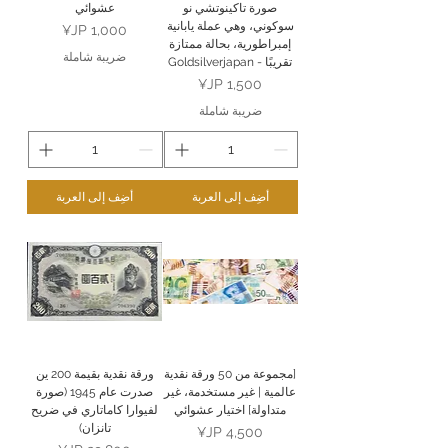
صورة تاكينوتشي نو
عشوائي
سوكوني، وهي عملة يابانية
السعر
إمبراطورية، بحالة ممتازة
ضريبة شاملة
تقريبًا - Goldsilverjapan
السعر
ضريبة شاملة
أضِف إلى العربة
أضِف إلى العربة
[مجموعة من 50 ورقة نقدية
ورقة نقدية بقيمة 200 ين
عالمية | غير مستخدمة، غير
صدرت عام 1945 (صورة
متداولة] اختيار عشوائي
لفيوارا كاماتاري في ضريح
تانزان)
السعر