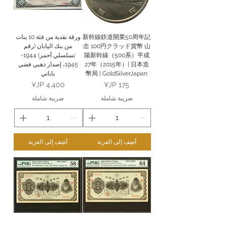
新幹線鉄道開業50周年記
ورقة نقدية من فئة 10 ينات
念 100円クラッド貨幣 山
من بنك اليابان (رقم
陽新幹線（500系）平成
تسلسلي أحمر) 1944-
27年（2015年）| 日本造
1945، إصدار ذهبي فضي
幣局 | GoldSilverJapan
ياباني
السعر
السعر
ضريبة شاملة
ضريبة شاملة
أضِف إلى العربة
أضِف إلى العربة