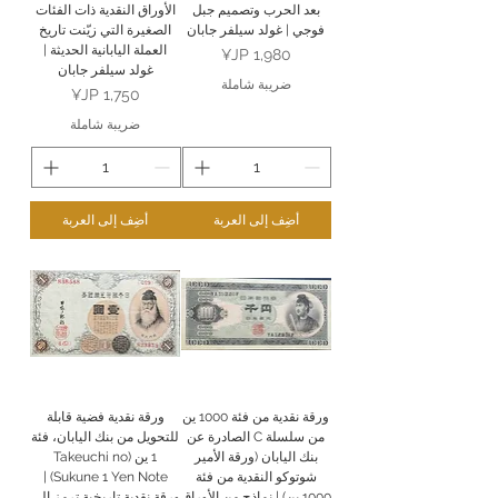
بعد الحرب وتصميم جبل
الأوراق النقدية ذات الفئات
فوجي | غولد سيلفر جابان
الصغيرة التي زيّنت تاريخ
العملة اليابانية الحديثة |
السعر
غولد سيلفر جابان
ضريبة شاملة
السعر
ضريبة شاملة
أضِف إلى العربة
أضِف إلى العربة
ورقة نقدية من فئة 1000 ين
ورقة نقدية فضية قابلة
من سلسلة C الصادرة عن
للتحويل من بنك اليابان، فئة
بنك اليابان (ورقة الأمير
1 ين (Takeuchi no
شوتوكو النقدية من فئة
Sukune 1 Yen Note) |
1000 ين) | نماذج من الأوراق
ورقة نقدية تاريخية ترمز إلى