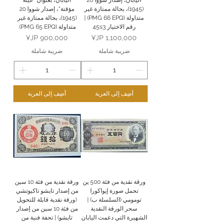
اليابان، إصدار شووا 20
اليابان، بعنوان "عينة
(1945)، بحالة ممتازة غير
مؤقتة"، إصدار شووا 20
متداولة (PMG 66 EPQ) |
(1945)، بحالة ممتازة غير
رقم الاختيار 45s3
متداولة (PMG 65 EPQ).
السعر
السعر
ضريبة شاملة
ضريبة شاملة
أضِف إلى العربة
أضِف إلى العربة
ورقة نقدية من فئة 500 ين
ورقة نقدية من فئة 10 سين
تحمل صورة إيواكورا
من إصدار تايشو تاكيوتشي
تومومي (السلسلة ب) |
(ورقة نقدية قابلة للتحويل
سحر الورقة النقدية
من فئة 10 سين من إصدار
الشهيرة التي دعمت اليابان
تايشو) | تحفة فنية من