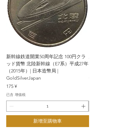
新幹線鉄道開業50周年記念 100円クラ
新幹線鉄道開業50周年
ッド貨幣 北陸新幹線（E7系）平成27年
ッド貨幣 上越新幹線
（2015年）| 日本造幣局 |
（2015年）| 日本造幣
GoldSilverJapan
GoldSilverJapan
價格
價格
175 ¥
175 ¥
已含 增值税
已含 增值税
新增至購物車