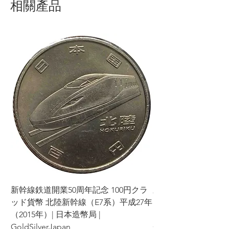
相關產品
新幹線鉄道開業50周年記念 100円クラ
新幹線鉄道開業50周年
ッド貨幣 北陸新幹線（E7系）平成27年
ッド貨幣 上越新幹線
（2015年）| 日本造幣局 |
（2015年）| 日本造幣
GoldSilverJapan
GoldSilverJapan