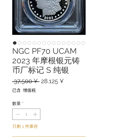
NGC PF70 UCAM
2023 年摩根银元铸
币厂标记 S 纯银
一
促
 37.500 ¥ 
28.125 ¥
般
銷
已含 增值税
價
價
格
格
數量
*
只剩 1 件庫存