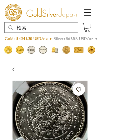
Gold : $4341.30 USD/oz ▼
Silver : $63.58 USD/oz ▼