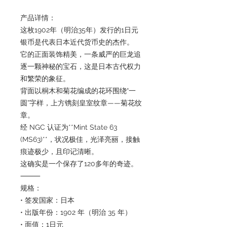
产品详情：
这枚1902年（明治35年）发行的1日元
银币是代表日本近代货币史的杰作。
它的正面装饰精美，一条威严的巨龙追
逐一颗神秘的宝石，这是日本古代权力
和繁荣的象征。
背面以桐木和菊花编成的花环围绕“一
圆”字样，上方镌刻皇室纹章——菊花纹
章。
经 NGC 认证为**Mint State 63
(MS63)**，状况极佳，光泽亮丽，接触
痕迹极少，且印记清晰。
这确实是一个保存了120多年的奇迹。
⸻
规格：
• 签发国家：日本
• 出版年份：1902 年（明治 35 年）
• 面值：1日元