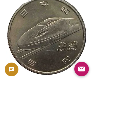
新幹線鉄道開業50周年記念 100円クラ
新幹線鉄道開業50周年
ッド貨幣 北陸新幹線（E7系）平成27年
ッド貨幣 上越新幹線
（2015年）| 日本造幣局 |
（2015年）| 日本造幣
GoldSilverJapan
GoldSilverJapan
價格
價格
175 ¥
175 ¥
已含 增值税
已含 增值税