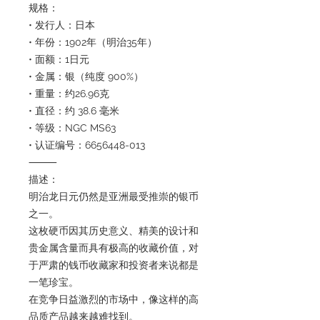
规格：
• 发行人：日本
• 年份：1902年（明治35年）
• 面额：1日元
• 金属：银（纯度 900%）
• 重量：约26.96克
• 直径：约 38.6 毫米
• 等级：NGC MS63
• 认证编号：6656448-013
⸻
描述：
明治龙日元仍然是亚洲最受推崇的银币
之一。
这枚硬币因其历史意义、精美的设计和
贵金属含量而具有极高的收藏价值，对
于严肃的钱币收藏家和投资者来说都是
一笔珍宝。
在竞争日益激烈的市场中，像这样的高
品质产品越来越难找到。