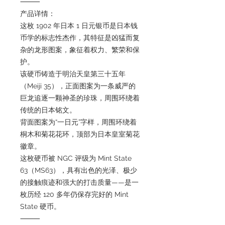
⸻
产品详情：
这枚 1902 年日本 1 日元银币是日本钱
币学的标志性杰作，其特征是凶猛而复
杂的龙形图案，象征着权力、繁荣和保
护。
该硬币铸造于明治天皇第三十五年
（Meiji 35），正面图案为一条威严的
巨龙追逐一颗神圣的珍珠，周围环绕着
传统的日本铭文。
背面图案为“一日元”字样，周围环绕着
桐木和菊花花环，顶部为日本皇室菊花
徽章。
这枚硬币被 NGC 评级为 Mint State
63（MS63），具有出色的光泽、极少
的接触痕迹和强大的打击质量——是一
枚历经 120 多年仍保存完好的 Mint
State 硬币。
⸻