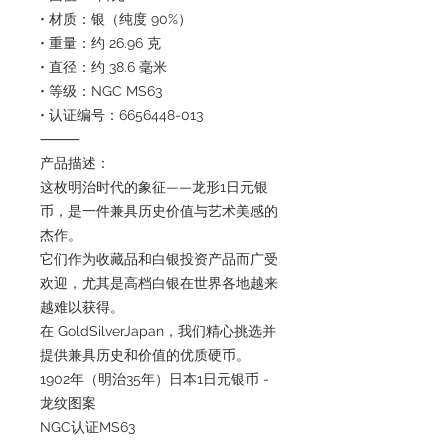
• 材质：银（纯度 90%）
• 重量：约 26.96 克
• 直径：约 38.6 毫米
• 等级：NGC MS63
• 认证编号：6656448-013
⸻
产品描述：
这枚明治时代的象征——龙形1日元银
币，是一件兼具历史价值与艺术美感的
杰作。
它们作为收藏品和白银投资产品而广受
欢迎，尤其是高档白银在世界各地越来
越难以获得。
在 GoldSilverJapan，我们精心挑选并
提供兼具历史和价值的优质硬币。
1902年（明治35年）日本1日元银币 -
龙纹图案
NGC认证MS63