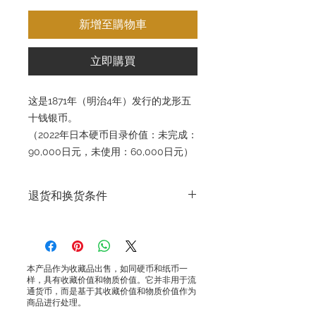
新增至購物車
立即購買
这是1871年（明治4年）发行的龙形五
十钱银币。
（2022年日本硬币目录价值：未完成：
90,000日元，未使用：60,000日元）
退货和换货条件
退换货条款 GoldSilverJapan Co., Ltd. 致
力于提供高品质的产品和服务，确保客户
满意。鉴于我们所售产品的特殊性，原则
上我们不接受因客户原因而进行的退货。
本产品作为收藏品出售，如同硬币和纸币一
样，具有收藏价值和物质价值。它并非用于流
然而，在某些情况下，我们可能会例外接
通货币，而是基于其收藏价值和物质价值作为
商品进行处理。
受退货。以下情况允许退货：