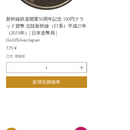
新幹線鉄道開業50周年記念 100円クラ
新幹線鉄道開業50周年
ッド貨幣 北陸新幹線（E7系）平成27年
ッド貨幣 上越新幹線
（2015年）| 日本造幣局 |
（2015年）| 日本造幣
GoldSilverJapan
GoldSilverJapan
價格
價格
175 ¥
175 ¥
已含 增值税
已含 增值税
新增至購物車