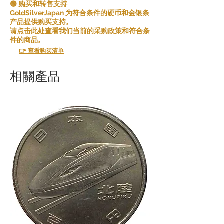
🟢 购买和转售支持
错误商品：如果您收到的商品与您订购的
GoldSilverJapan 为符合条件的硬币和金银条
商品不同，请在收到商品后 [5 天] 内告知
产品提供购买支持。
我们，我们将向您发送正确的商品并承担
请点击此处查看我们当前的采购政策和符合条
任何额外的运费。
件的商品。
👉 查看购买清单
如果您连续取消订单的任何部分或全部内
容，我们可能会拒绝将来与您开展业务。
相關產品
请在下订单之前仔细考虑产品和条件并做
出决定。
感谢您的理解与合作。您的满意是我们的
首要任务，我们将竭尽全力为您提供良好
的购物体验。