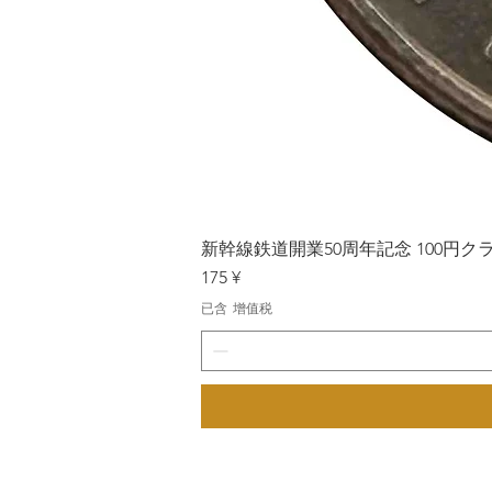
新幹線鉄道開業50周年記念 100円クラッド
價格
175 ¥
已含 增值税