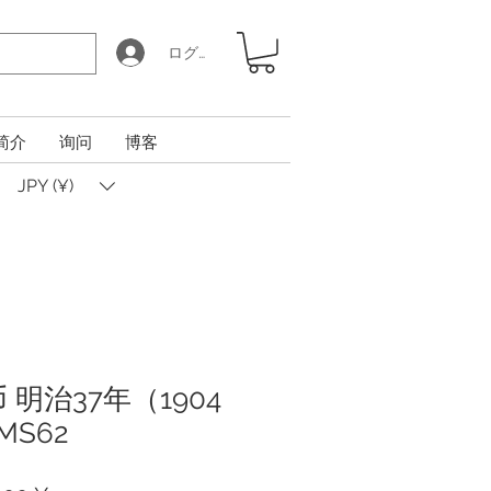
ログイン
简介
询问
博客
JPY (¥)
 明治37年（1904
MS62