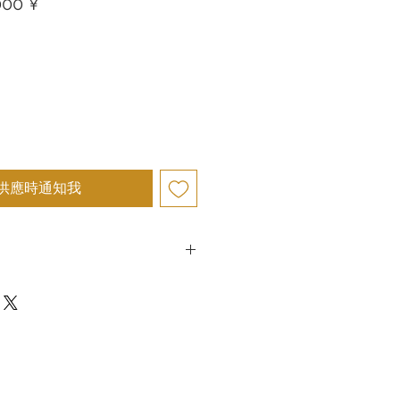
促
000 ¥
銷
價
格
供應時通知我
Japan Co., Ltd. 致力于提供高品质的产
意。鉴于我们所售产品的特殊性，原则
因而进行的退货。
我们可能会例外接受退货。以下情况允