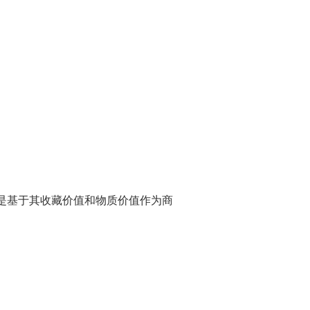
的商品与您订购的商品不同，请在收到
告知我们，我们将向您发送正确的商品并承担
任何部分或全部内容，我们可能会拒绝
虑产品和条件并做出决定。
您的满意是我们的首要任务，我们将竭
购物体验。
是基于其收藏价值和物质价值作为商