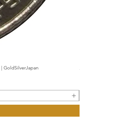
dSilverJapan
新幹線鉄道開業50周年記念 1
價格
175 ¥
已含 增值税