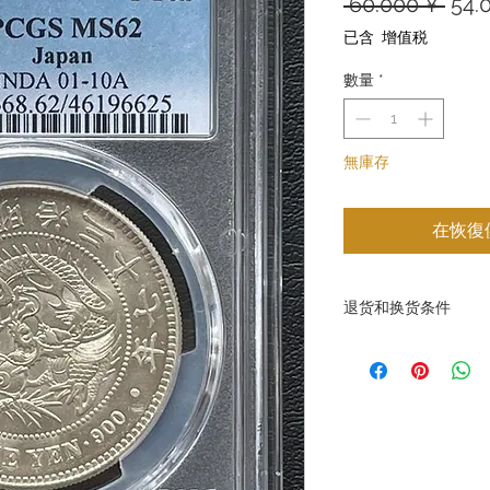
一
 60.000 ¥ 
54.
般
已含 增值税
價
數量
*
格
無庫存
在恢復
退货和换货条件
退换货条款 GoldSilver
品和服务，确保客户满
上我们不接受因客户原
然而，在某些情况下，
许退货：