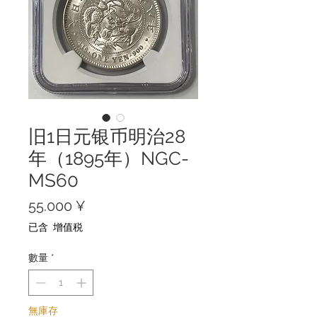
旧1日元银币明治28
年（1895年）NGC-
MS60
價
55.000 ¥
格
已含 增值税
數量
*
無庫存