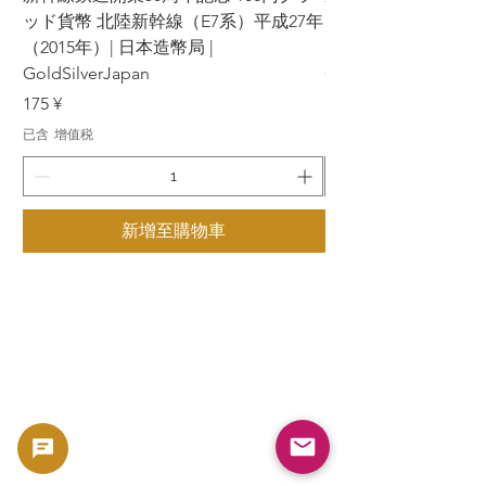
ッド貨幣 北陸新幹線（E7系）平成27年
ッド貨幣 上越新幹線
（2015年）| 日本造幣局 |
（2015年）| 日本造幣
GoldSilverJapan
GoldSilverJapan
價格
價格
175 ¥
175 ¥
已含 增值税
已含 增值税
新增至購物車