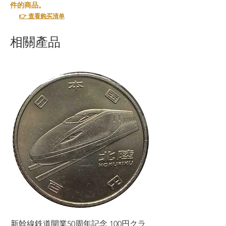
件的商品。
👉 查看购买清单
相關產品
新幹線鉄道開業50周年記念 100円クラ
新幹線鉄道開業50周年