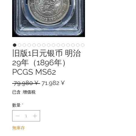
旧版1日元银币 明治
29年（1896年）
PCGS MS62
一
促
 79.980 ¥ 
71.982 ¥
般
銷
已含 增值税
價
價
格
格
數量
*
無庫存