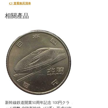
👉 查看购买清单
相關產品
新幹線鉄道開業50周年記念 100円クラ
新幹線鉄道開業50周年