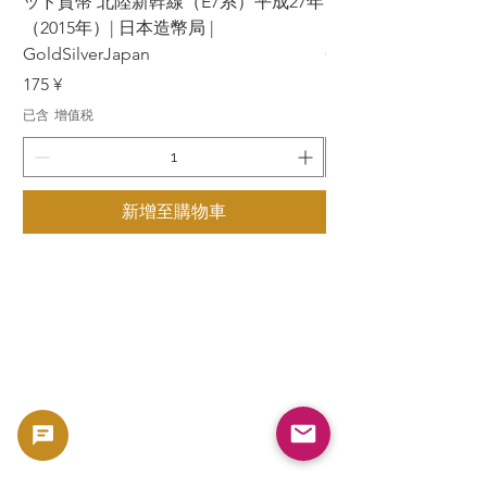
ッド貨幣 北陸新幹線（E7系）平成27年
ッド貨幣 上越新幹線
（2015年）| 日本造幣局 |
（2015年）| 日本造幣
GoldSilverJapan
GoldSilverJapan
價格
價格
175 ¥
175 ¥
已含 增值税
已含 增值税
新增至購物車