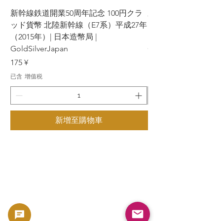
新幹線鉄道開業50周年記念 100円クラ
新幹線鉄道開業50周年
ッド貨幣 北陸新幹線（E7系）平成27年
ッド貨幣 上越新幹線
（2015年）| 日本造幣局 |
（2015年）| 日本造幣
GoldSilverJapan
GoldSilverJapan
價格
價格
175 ¥
175 ¥
已含 增值税
已含 增值税
新增至購物車