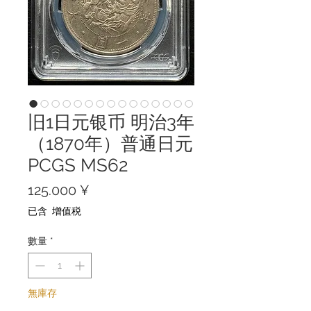
旧1日元银币 明治3年
（1870年）普通日元
PCGS MS62
價
125.000 ¥
格
已含 增值税
數量
*
無庫存