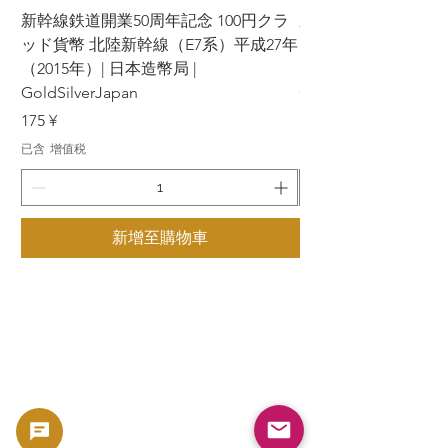
新幹線鉄道開業50周年記念 100円クラ
新幹線鉄道開業50周年
ッド貨幣 北陸新幹線（E7系）平成27年
ッド貨幣 上越新幹線
（2015年）| 日本造幣局 |
（2015年）| 日本造幣
GoldSilverJapan
GoldSilverJapan
價格
價格
175 ¥
175 ¥
已含 增值税
已含 增值税
新增至購物車