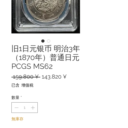
旧1日元银币 明治3年
（1870年）普通日元
PCGS MS62
一
促
 159.800 ¥ 
143.820 ¥
般
銷
已含 增值税
價
價
格
格
數量
*
無庫存