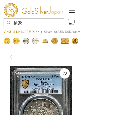
Gold : $4341.30 USD/oz ▼
Silver : $63.58 USD/oz ▼