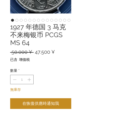
1927 年德国 3 马克
不来梅银币 PCGS
MS 64
一
促
 50.000 ¥ 
47.500 ¥
般
銷
已含 增值税
價
價
格
格
數量
*
無庫存
在恢復供應時通知我