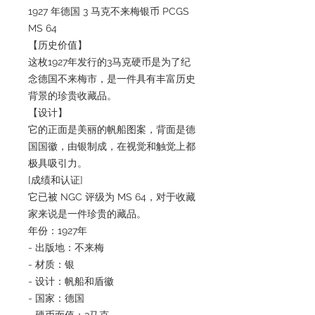
1927 年德国 3 马克不来梅银币 PCGS
MS 64
【历史价值】
这枚1927年发行的3马克硬币是为了纪
念德国不来梅市，是一件具有丰富历史
背景的珍贵收藏品。
【设计】
它的正面是美丽的帆船图案，背面是德
国国徽，由银制成，在视觉和触觉上都
极具吸引力。
[成绩和认证]
它已被 NGC 评级为 MS 64，对于收藏
家来说是一件珍贵的藏品。
年份：1927年
- 出版地：不来梅
- 材质：银
- 设计：帆船和盾徽
- 国家：德国
- 硬币面值：3马克