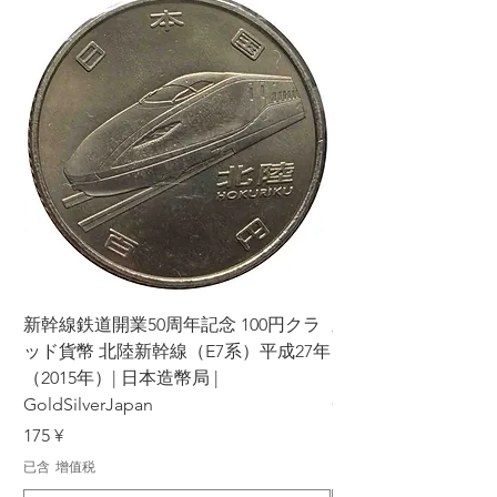
新幹線鉄道開業50周年記念 100円クラ
新幹線鉄道開業50周年
ッド貨幣 北陸新幹線（E7系）平成27年
ッド貨幣 上越新幹線
（2015年）| 日本造幣局 |
（2015年）| 日本造幣
GoldSilverJapan
GoldSilverJapan
價格
價格
175 ¥
175 ¥
已含 增值税
已含 增值税