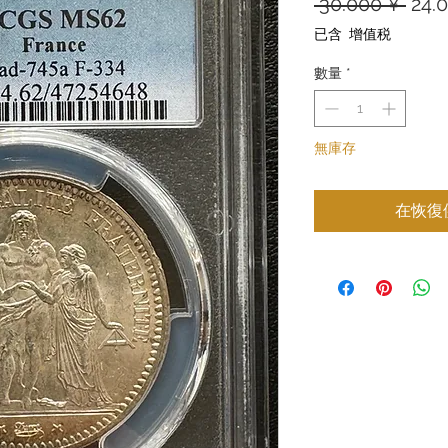
一
 30.000 ¥ 
24.
般
已含 增值税
價
數量
*
格
無庫存
在恢復