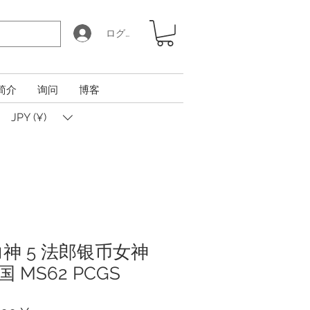
ログイン
简介
询问
博客
JPY (¥)
大力神 5 法郎银币女神
 MS62 PCGS