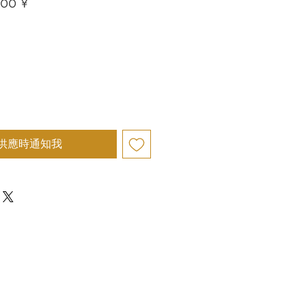
促
000 ¥
銷
價
格
供應時通知我