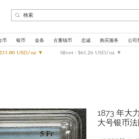
金币
银币
金条
古董钱币
忠诚
购买服务
公司
4233.80 USD/oz ▼
Silver : $61.26 USD/oz ▼
1873 年
大号银币法国