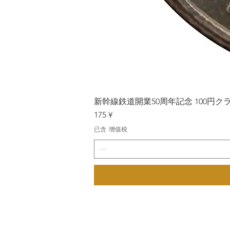
新幹線鉄道開業50周年記念 100円クラッド
價格
175 ¥
已含 增值税