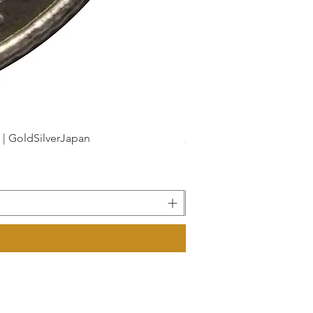
dSilverJapan
新幹線鉄道開業50周年記念 1
價格
175 ¥
已含 增值税