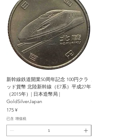
新幹線鉄道開業50周年記念 100円クラ
新幹線鉄道開業50周年
ッド貨幣 北陸新幹線（E7系）平成27年
ッド貨幣 上越新幹線
（2015年）| 日本造幣局 |
（2015年）| 日本造幣
GoldSilverJapan
GoldSilverJapan
價格
價格
175 ¥
175 ¥
已含 增值税
已含 增值税