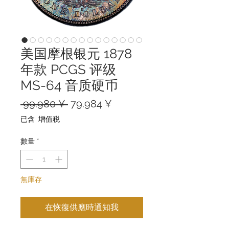
美国摩根银元 1878
年款 PCGS 评级
MS-64 音质硬币
一
促
 99.980 ¥ 
79.984 ¥
般
銷
已含 增值税
價
價
格
格
數量
*
無庫存
在恢復供應時通知我