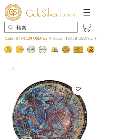
Gold : $4341.30 USD/oz ▼
Silver : $63.58 USD/oz ▼