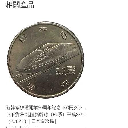
相關產品
新幹線鉄道開業50周年記念 100円クラ
新幹線鉄道開業50周年
ッド貨幣 北陸新幹線（E7系）平成27年
ッド貨幣 上越新幹線
（2015年）| 日本造幣局 |
（2015年）| 日本造幣