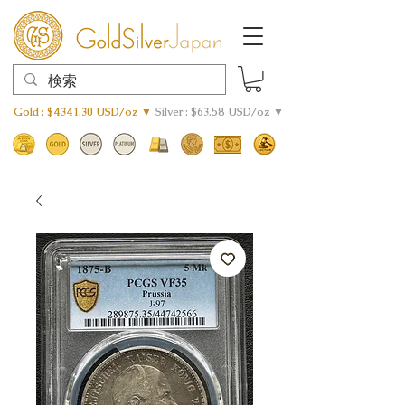
Gold : $4341.30 USD/oz ▼
Silver : $63.58 USD/oz ▼