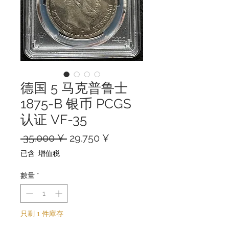
德国 5 马克普鲁士
1875-B 银币 PCGS
认证 VF-35
一
促
 35.000 ¥ 
29.750 ¥
般
銷
已含 增值税
價
價
格
格
數量
*
只剩 1 件庫存