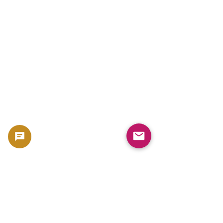
💰 出售黄金和白银投资时有哪些成本？
売却ガイド