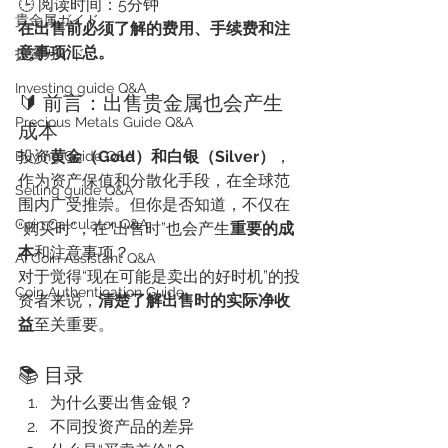
🕒 阅读时间：5分钟
貴金属ガイド
在出售前必须了解的费用、手续费和注
意事项汇总。
投資ガイド
Investing guide Q&A
🔰 前言：出售贵金属也会产生
Precious Metals Guide Q&A
成本
投资
黄金（Gold）和白银（Silver）
，
Buying Guide Q&A
作为资产保值和分散化手段，在全球范
Selling guide Q&A
围内广受推崇。但你是否知道，不仅在
Coin Calculator Q&A
“购买时”，在“出售时”也会产生
重要的成
本
和注意事项？
AI Coin Assistant Q&A
对于觉得“现在可能是卖出的好时机”的投
Coin Authentication Guide
资者来说，
清楚了解出售时的实际净收
益
至关重要。
📚 目录
为什么要出售金银？
不同投资产品的差异