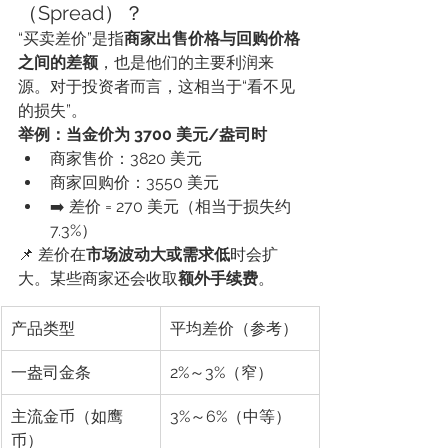
（Spread）？
“买卖差价”是指
商家出售价格与回购价格
之间的差额
，也是他们的主要利润来
源。对于投资者而言，这相当于“看不见
的损失”。
举例：当金价为 3700 美元/盎司时
商家售价：3820 美元
商家回购价：3550 美元
➡️ 差价 = 270 美元（相当于损失约 
7.3%）
📌 差价在
市场波动大或需求低
时会扩
大。某些商家还会收取
额外手续费
。
产品类型
平均差价（参考）
一盎司金条
2%～3%（窄）
主流金币（如鹰
3%～6%（中等）
币）