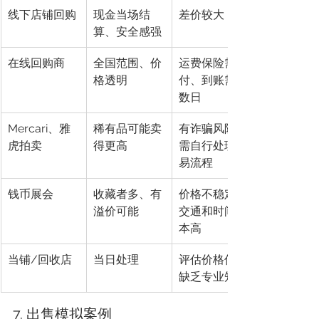
线下店铺回购
现金当场结
差价较大
算、安全感强
在线回购商
全国范围、价
运费保险需自
格透明
付、到账需等
数日
Mercari、雅
稀有品可能卖
有诈骗风险、
虎拍卖
得更高
需自行处理交
易流程
钱币展会
收藏者多、有
价格不稳定、
溢价可能
交通和时间成
本高
当铺/回收店
当日处理
评估价格低、
缺乏专业知识
7. 出售模拟案例