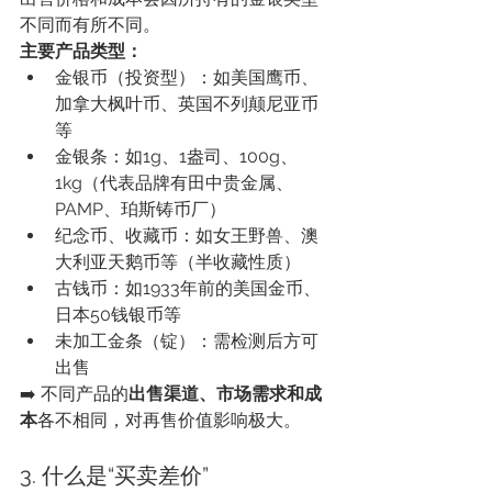
不同而有所不同。
主要产品类型：
金银币（投资型）：如美国鹰币、
加拿大枫叶币、英国不列颠尼亚币
等
金银条：如1g、1盎司、100g、
1kg（代表品牌有田中贵金属、
PAMP、珀斯铸币厂）
纪念币、收藏币：如女王野兽、澳
大利亚天鹅币等（半收藏性质）
古钱币：如1933年前的美国金币、
日本50钱银币等
未加工金条（锭）：需检测后方可
出售
➡️ 不同产品的
出售渠道、市场需求和成
本
各不相同，对再售价值影响极大。
3. 什么是“买卖差价”