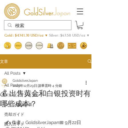
Gold : $4341.30 USD/oz ▼
Silver : $63.58 USD/oz ▼
文章
All Posts
GoldsilverJapan
All Posts
2025年12月29日
讀畢需時 4 分鐘
💰 出售黄金和白银投资时有
AIコインアシスタント
哪些成本？
​コイン価値計算
売却ガイド
✍️ 作者：GoldsilverJapan📅 9月22日
購入ガイド