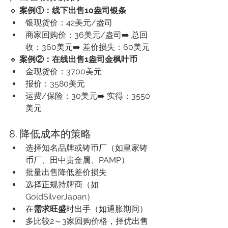
🔹 
案例①：线下出售10盎司银条
银现货价：42美元/盎司
商家回购价：36美元/盎司➡️ 总回
收：360美元➡️ 差价损失：60美元
🔹 
案例②：在线出售1盎司金枫叶币
金现货价：3700美元
报价：3580美元
运费/保险：30美元➡️ 实得：3550
美元
8. 降低成本的策略
选择知名品牌或铸币厂（如皇家铸
币厂、田中贵金属、PAMP）
批量出售降低差价损失
选择正规持牌商（如 
GoldSilverJapan）
在
需求旺盛
时出手（如通胀期间）
多比较2～3家回购价格，择优出售