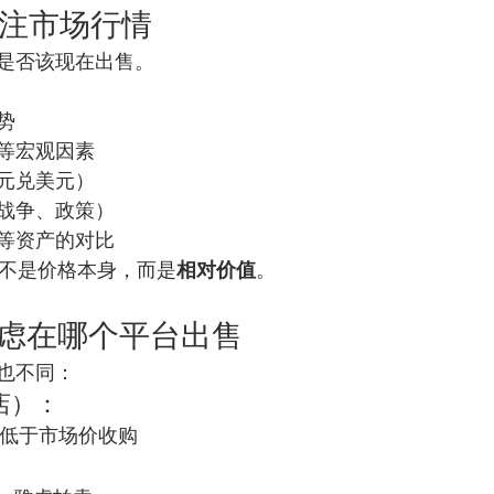
关注市场行情
是否该现在出售。
势
等宏观因素
元兑美元）
战争、政策）
等资产的对比
的不是价格本身，而是
相对价值
。
：考虑在哪个平台出售
也不同：
店）：
常低于市场价收购