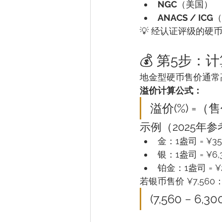
NGC
（美国）
ANACS / ICG
（
💡 经认证评级的
💰 第5步：
地金型硬币售价通常
溢价计算公式：
溢价(%) =（售
示例（2025年
金：1盎司 = ¥35
银：1盎司 = ¥6,
铂金：1盎司 = ¥2
若银币售价 ¥7,560
(7,560 − 6,30