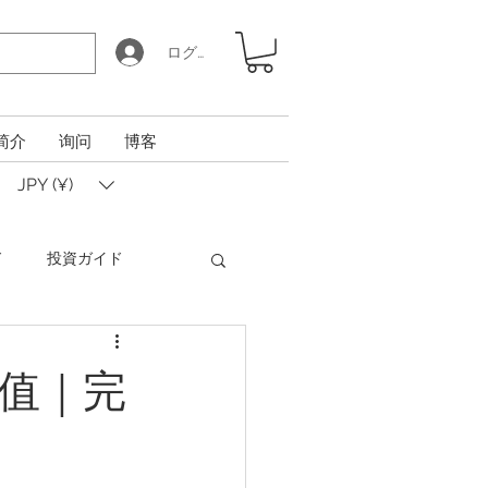
ログイン
简介
询问
博客
JPY (¥)
ド
投資ガイド
Coin Calculator Q&A
价值｜完