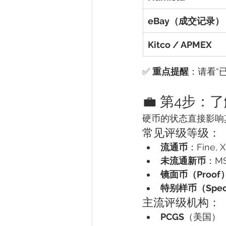
eBay（成交记录）
Kitco / APMEX
✅ 
重点提醒
：请看“
💼 第4步
硬币的状态直接影响
常见评级等级：
流通币
：Fine, X
未流通新币
：MS
镜面币（Proof
特别样币（Speci
主流评级机构：
PCGS
（美国）