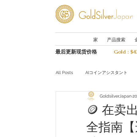
家
产品搜索
最后更新现货价格
Gold : $
All Posts
AIコインアシスタント
GoldsilverJapan
2
Investing guide Q&A
Preciou
🪙 在
全指南【
AI Coin Assistant Q&A
Coin A