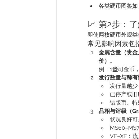
各类硬币图鉴如 
📈 第2步
即使两枚硬币外观类
常见影响因素包
金属含量（贵金
价）
。
例：1盎司金币，
发行数量与稀有
发行量越少
已停产或旧
错版币、特
品相与评级（Gra
状况良好可
MS60–M
VF–XF：