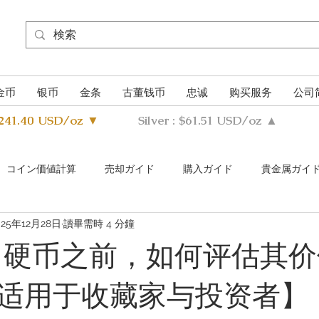
金币
银币
金条
古董钱币
忠诚
购买服务
公司
4241.40 USD/oz ▼
Silver : $61.51 USD/oz ▲
​コイン価値計算
売却ガイド
購入ガイド
貴金属ガイ
025年12月28日
讀畢需時 4 分鐘
s Metals Guide Q&A
Buying Guide Q&A
Selling guide Q&A
卖出硬币之前，如何评估其
适用于收藏家与投资者】
uthentication Guide