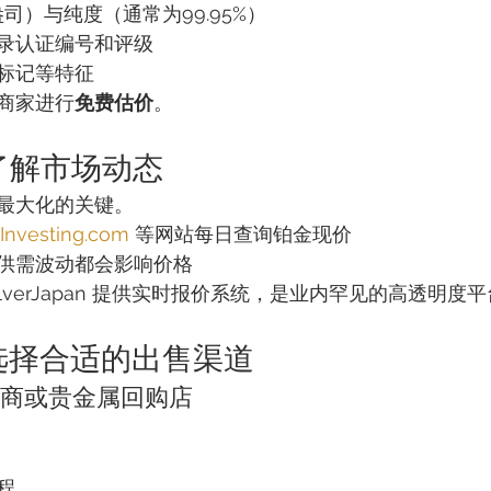
司）与纯度（通常为99.95%）
录认证编号和评级
标记等特征
商家进行
免费估价
。
：了解市场动态
最大化的关键。
Investing.com
 等网站每日查询铂金现价
供需波动都会影响价格
SilverJapan 提供实时报价系统，是业内罕见的高透明度
：选择合适的出售渠道
币商或贵金属回购店
程