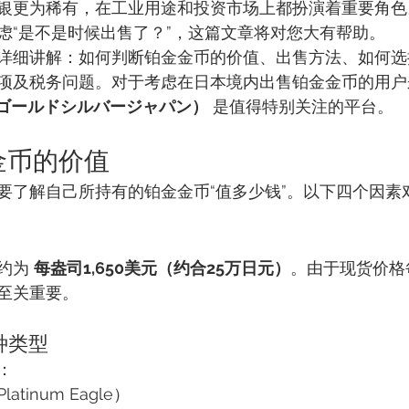
银更为稀有，在工业用途和投资市场上都扮演着重要角色
虑“是不是时候出售了？”，这篇文章将对您大有帮助。
详细讲解：如何判断铂金金币的价值、出售方法、如何选
项及税务问题。对于考虑在日本境内出售铂金金币的用户
pan（ゴールドシルバージャパン）
 是值得特别关注的平台。
金金币的价值
要了解自己所持有的铂金金币“值多少钱”。以下四个因素
约为 
每盎司1,650美元（约合25万日元）
。由于现货价格
至关重要。
种类型
：
tinum Eagle）