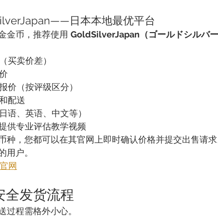
SilverJapan——日本本地最优平台
金金币，推荐使用 
GoldSilverJapan（ゴールドシル
差（买卖价差）
价
时报价（按评级区分）
易和配送
（日语、英语、中文等）
e频道提供专业评估教学视频
币种，您都可以在其官网上即时确认价格并提交出售请求
的用户。
n 官网
：安全发货流程
送过程需格外小心。