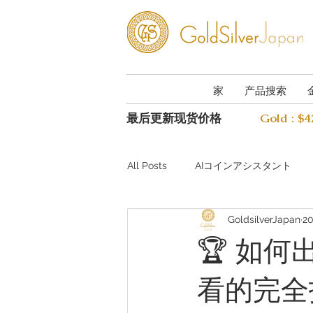
家
产品搜索
最后更新现货价格
Gold : $
All Posts
AIコインアシスタント
GoldsilverJapan
2
Investing guide Q&A
Preciou
🏆 如
看的完全
AI Coin Assistant Q&A
Coin A