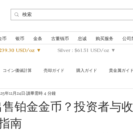
金币
银币
金条
古董钱币
忠诚
购买服务
公司
4239.30 USD/oz ▼
Silver : $61.51 USD/oz ▼
​コイン価値計算
売却ガイド
購入ガイド
貴金属ガイ
025年11月24日
讀畢需時 4 分鐘
s Metals Guide Q&A
Buying Guide Q&A
Selling guide Q&A
何出售铂金金币？投资者与
指南
uthentication Guide