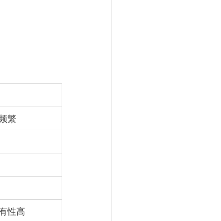
频繁
有性高