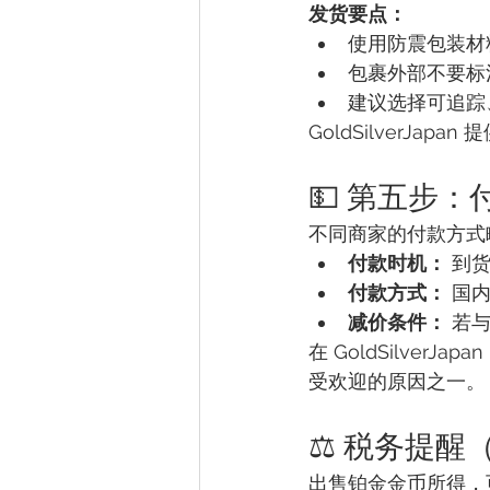
发货要点：
使用防震包装材
包裹外部不要标注
建议选择可追踪
GoldSilverJ
💵 第五步
不同商家的付款方式
付款时机：
 到
付款方式：
 国
减价条件：
 若
在 GoldSilve
受欢迎的原因之一。
⚖️ 税务提醒
出售铂金金币所得，