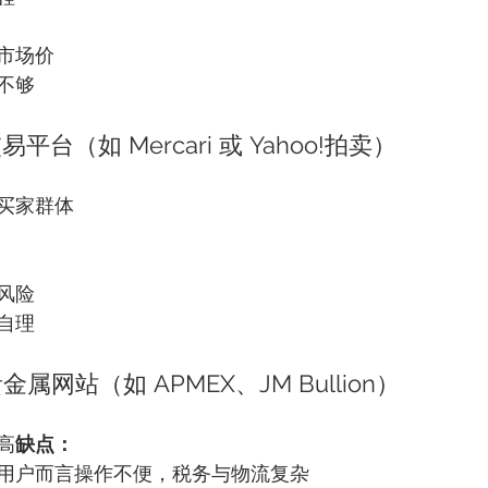
市场价
不够
平台（如 Mercari 或 Yahoo!拍卖）
买家群体
风险
自理
属网站（如 APMEX、JM Bullion）
高
缺点：
用户而言操作不便，税务与物流复杂