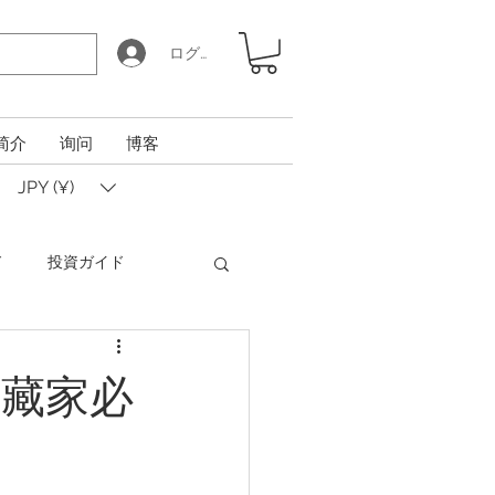
ログイン
简介
询问
博客
JPY (¥)
ド
投資ガイド
Coin Calculator Q&A
收藏家必