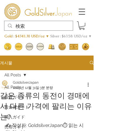
Gold : $4341.30 USD/oz ▼
Silver : $63.58 USD/oz ▼
게시물
All Posts
GoldsilverJapan
All Posts
2025년 12월 31일
3분 분량
같은 종류의 동전이 경매에
投資ガイド
서 다른 가격에 팔리는 이유
貴金属ガイド
는?
購入ガイド
✍️ 작성자: GoldsilverJapan⏱️ 읽는 시
売却ガイド