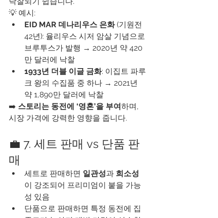
낙찰되기 쉽습니다.
💡 예시:
EID MAR 데나리우스 은화
 (기원전 
42년): 율리우스 시저 암살 기념으로 
브루투스가 발행 → 2020년 약 420
만 달러에 낙찰
1933년 더블 이글 금화
: 이집트 파루
크 왕의 수집품 중 하나 → 2021년 
약 1,890만 달러에 낙찰
➡️ 
스토리는 동전에 ‘영혼’을 부여
하며, 
시장 가격에 강력한 영향을 줍니다.
💼 7. 세트 판매 vs 단품 판
매
세트로 판매하면 
일관성
과 
희소성
이 강조되어 프리미엄이 붙을 가능
성 있음
단품으로 판매하면 특정 동전에 집