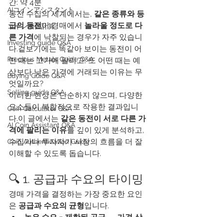
간: 약 4분
AIコインアシスタント
동전 수집의 세계에서는, 
같은 종류와 등
급의 동전
이 경매에서 
놀라울 정도로 다
​コイン価値計算
른 가격
에 낙찰되는 경우가 자주 있습니
Investing guide Q&A
다.겉보기에는 똑같아 보이는 동전이 어
Precious Metals Guide Q&A
떤 때는 고가에 팔리고, 또 어떤 때는 예
상보다 낮은 가격에 거래되는 이유는 무
Buying Guide Q&A
엇일까요?
Selling guide Q&A
이러한 현상은 단순하지 않으며, 다양한 
요소들이 복합적으로 작용한 결과입니
Coin Calculator Q&A
다.이 글에서는 
같은 동전이 서로 다른 가
AI Coin Assistant Q&A
격에 팔리는 이유
를 깊이 있게 분석하고, 
수집가나 투자자가 시장의 흐름을 더 잘 
Coin Authentication Guide
이해할 수 있도록 돕습니다.
🔍 1. 공급과 수요의 타이밍
경매 가격을 결정하는 가장 중요한 요인
은 
공급과 수요의 균형
입니다.