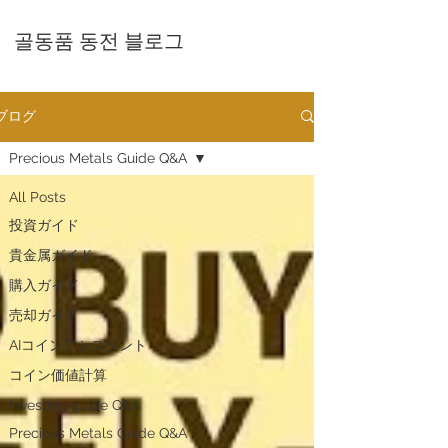
골동품 동전 블로그
ブログ
Precious Metals Guide Q&A
All Posts
投資ガイド
貴金属ガイド
購入ガイド
売却ガイド
AIコインアシスタント
​コイン価値計算
Investing guide Q&A
Precious Metals Guide Q&A