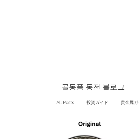
골동품 동전 블로그
All Posts
投資ガイド
貴金属ガ
Investing guide Q&A
Preciou