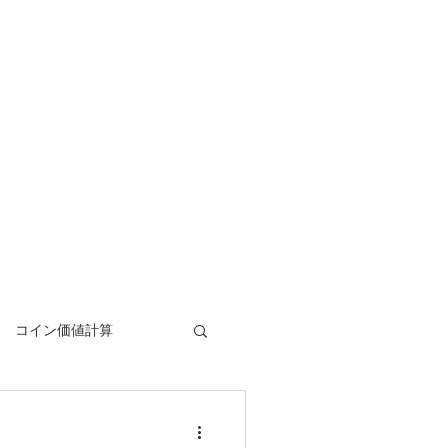
​コイン価値計算
Coin Calculator Q&A