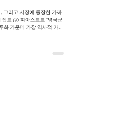
, 그리고 시장에 등장한 가짜
이집트 50 피아스트르 “영국군
 주화 가운데 가장 역사적 가치
 하나로 평가받습니다. 하지만
지면서 시장에는 다양한 위조
하고 있습니다. 이 글에서는: 이 코
디자인의 아름다움 실제 비교
 을 자세히 설명하여, 수집가
확인할 수 있도록 돕고자 합니
 18일, 영국군은 공식적으로 이
수십 년간 이어졌던 외세의 군
info@goldsilverjapan.com
하며, 이집트가 완전한 주권을
다. 이 사건을 기념하기 위해
아스트르 은화입니다. 이 코인은