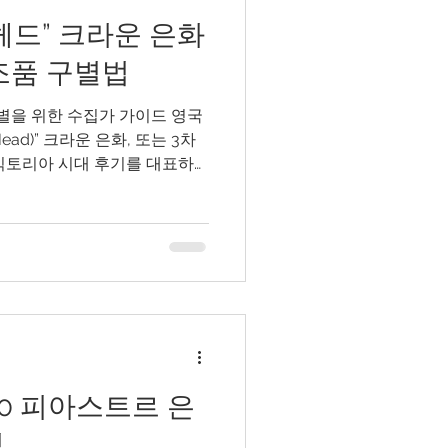
헤드” 크라운 은화
 위조품 구별법
판별을 위한 수집가 가이드 영국
ead)” 크라운 은화, 또는 3차
운은 빅토리아 시대 후기를 대표하
입니다. 1893년부터 1900년
국의 위엄과 함께, 영국 주화
중 하나인 베네데토 피스트루치
 조지와 용(St. George and the
있습니다. 하지만 높은 인기와 은
 위조 코인(fake coin) 들
 위조품은 처음에는 진품처럼
하면 여러 가지 디자인과 타격
 가이드는 수집가들이: 이 코
50 피아스트르 은
고 디자인의 예술성을 감상하
법을 배우는
법