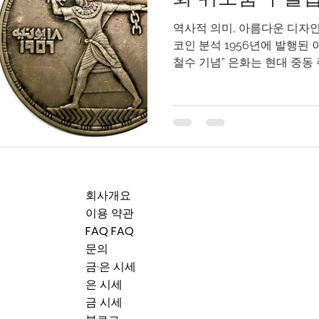
역사적 의미, 아름다운 디자인
코인 분석 1956년에 발행된 
철수 기념” 은화는 현대 중동
와 예술성이 뛰어난 작품 중
최근 이 코인의 인기가 높아
코인(fake coin) 들이 등장
인의 역사적 중요성 뛰어난 
사진을 통한 위조품 판별 방법
들이 구매 전에 위험 신호를 
다. 역사적 배경 1956년 6월
회사개요
집트에서 철수했습니다.이는 
이용 약관
사적 영향력이 끝났음을 의미
FAQ FAQ
회복한 역사적인 순간이었습니
문의
발행된 것이 바로 이 50 피
금·은 시세
이집트 공화국 초기 시대(195
은 시세
금 시세