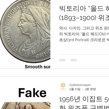
빅토리아 “올드 
uthentication Guide
(1893–1900)
역사, 디자인, 그리고 위조 
의 빅토리아 “올드 헤드(Old H
초상(3rd Portrait) 크라
는 가장 상징적인 은화 중 하나
까지 발행된 이 코인은 대영제
역사상 가장 유명한 디자인 
(Benedetto Pistrucci)의 “성
Dragon)” 디자인을 담고 
가치로 인해 최근 시장에는 다양한
이 등장하고 있습니다. 일부
GoldsilverJapan
보일 수 있지만, 자세히 비교
5월 10일
3분 분량
품질의 차이가 드러납니다. 이
1956년 이집트 
인의 역사적 중요성을 이해하
며 가장 중요한 위조 판별 방
화 위조품 구별