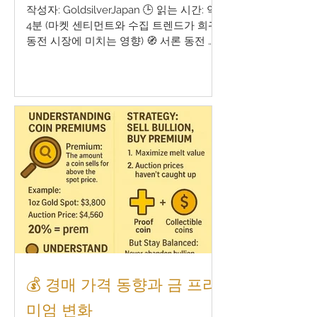
작성자: GoldsilverJapan 🕒 읽는 시간: 약
4분 (마켓 센티먼트와 수집 트렌드가 희귀
동전 시장에 미치는 영향) 🧭 서론 동전 수
집 시장에서는, 가격이 단순히 금속 함량이
나 희소성만으로 결정되지 않습니다. 실제
로는 시장 심리(Market Sentiment) 와 수
집 트렌드 가 경매 가격에 지대한 영향을
미치며, 이는 코인의 가격을 끌어올리거나
하락시키는 주요 요인이 됩니다. 이 글에서
는 시장 심리와 트렌드가 어떻게 형성되고,
코인의 경매 가격에 어떤 영향을 주는지
설명하며, 2026년을 향한 시장 변화 가능
성도 함께 살펴보겠습니다. 1. 시장 심리란
무엇인가요? 시장 심리란 투자자, 수집가,
딜러 등 시장 참여자들의 감정과 기대 심
리 를 의미합니다. 낙관적(불마켓) 심리: 가
격 상승 경향 비관적(베어마켓) 심리: 매도
우위 → 가격 하락 동전 시장에서의 심리
💰 경매 가격 동향과 금 프리
특징: 금 가격 상승 시 : 많은 투자자들이 희
귀 코인보다 금괴나 불
미엄 변화