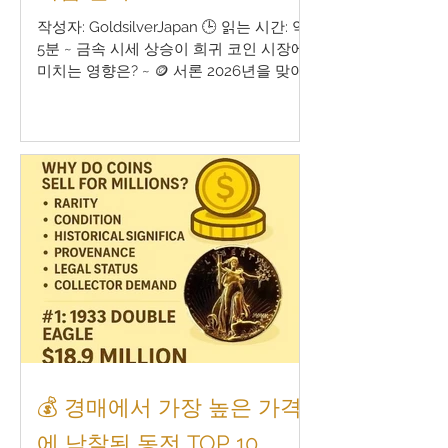
작성자: GoldsilverJapan 🕒 읽는 시간: 약
5분 ~ 금속 시세 상승이 희귀 코인 시장에
미치는 영향은? ~ 🪙 서론 2026년을 맞이
하며, 귀금속 시장은 극적인 변화를 겪고
있습니다. 현재 금 현물 시세는 온스당 약
3,800달러 , 은은 47달러에 달하며, 역사상
최고 수준에 근접하고 있습니다. 이러한 급
격한 시세 상승은 금·은지형 코인(불리언)
뿐만 아니라, 희귀 코인(프리미엄 코인) 의
경매 가격에도 큰 영향을 미치고 있습니다.
이번 글에서는 다음과 같은 핵심 주제를
중심으로, 2026년 수집가 및 투자자가 주
목해야 할 시장 트렌드를 분석합니다: 금
시세 상승과 프리미엄의 관계 프리미엄 코
인의 상대적 저평가 금지형 코인의 매도
타이밍 경매 시장 반응의 시간 차 균형 잡
힌 포트폴리오 전략 1️⃣ 금과 은의 급등, 무
슨 일이 벌어졌나? 2020년대 초반부터 이
💰 경매에서 가장 높은 가격
어진 인플레이션과 지정학적 리스크 의 상
에 낙찰된 동전 TOP 10
승으로 인해, 금과 은은 안전자