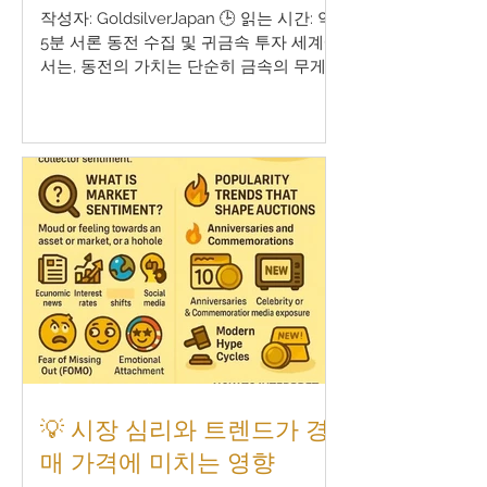
작성자: GoldsilverJapan 🕒 읽는 시간: 약
5분 서론 동전 수집 및 귀금속 투자 세계에
서는, 동전의 가치는 단순히 금속의 무게나
순도만으로 결정되지 않습니다. 특히 경매
시장 에서는 희소성(레어리티) 과 인구 보
고서(Population Report, 감정 완료된 동
전 수량) 이 두 가지 요소가 가격에 큰 영향
을 미칩니다. 왜 같은 종류의 동전이 경매
에서 다른 가격에 거래될까요? 왜 단 한 단
계의 등급 차이로 가격이 몇 배나 뛸 수 있
을까요? 이 글에서는 실제 사례를 바탕으
로, 희소성과 인구 보고서가 경매 가격에
어떤 영향을 미치는지를 자세히 설명합니
다. 🧐 희소성이란? 희소성이란, 특정 동전
이 시장에 얼마나 존재하는지를 나타내는
개념입니다. 단순히 발행 수량이 아니라,
수집 가능한 상태 로 현재 존재하는 수량
이 중요합니다. 희소성의 종류: 절대적 희
💡 시장 심리와 트렌드가 경
소성 : 실제 존재 수가 매우 적음 (예: 전 세
매 가격에 미치는 영향
계에 5개만 존재) 상대적 희소성