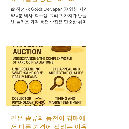
📸 작성자: GoldsilverJapan 🕒 읽는 시간:
약 4분 역사, 희소성, 그리고 가치가 만들어
낸 놀라운 가격 동전 수집은 단순한 취미
를 넘어 역사에 대한 투자 또는 예술 작품
으로서의 가치 투자 로도 주목받고 있습니
다.특히, 역사적 배경, 희귀성, 저명한 소유
이력이 있는 동전은 부동산이나 고급 자동
차보다 높은 가격 에 낙찰되는 경우도 많
습니다. 이번 기사에서는 지금까지 경매에
서 가장 높은 가격에 낙찰된 동전 TOP 10
을 소개하며, 그 놀라운 배경과 가치의 이
유를 자세히 설명합니다. 🧠 동전이 수십억
원에 낙찰되는 이유는? 고가 동전의 가치
를 높이는 주요 요소: 희소성 : 현존 개체 수
가 극히 적음 보존 상태 : 미사용, 민트 상태
여부 역사적 의미 : 중요한 사건과 관련 출
처의 명성 : 왕족이나 유명 인사 소유 이력
법적 특수성 : 유통 제한 또는 특별한 소지
같은 종류의 동전이 경매에
이력 시장 심리 : 경쟁 심리와 프리미엄 수
서 다른 가격에 팔리는 이유