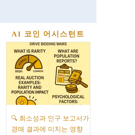
“가치는 얼마인가?”, “보존 상태는 어떤가?”와
같은 평가 기준은 매우 중요합니다. 하지만
고대 동전의 그레이딩(등급 평가)은 현대 동
전처럼 기계적으로 제조되지 않았기 때문에,
일반적인 평가 방식과는 다소 차이가 있습니
AI 코인 어시스턴트
다. 고대 동전의 등급 매기기가 왜 어려운가?
고대 동전은 기원전 수백 년부터 기원후 수세
기까지, 그리스·로마·페르시아·비잔틴 제국 등
에서 수작업으로 제작되었습니다. 당시에는
현대처럼 정밀한 제조 기술이 없었기에, 모양
이 일정하지 않고, 무늬가 비뚤게 찍히 는 경
우가 흔했습니다. 따라서 고대 동전을 평가할
때는 “균일성”보다는 “예술성”, “보존 상태”, “역
사적 맥락”과 같은 다면적인 시각 이
🔍 희소성과 인구 보고서가
경매 결과에 미치는 영향