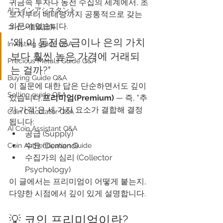
귀금속 투자나 동전 수집의 세계에서, 초
AIコインアシスタント
보자부터 베테랑까지 공통적으로 갖는 
의문이 있습니다.
​コイン価値計算
"왜 이 동전은 금이나 은의 가치
Investing guide Q&A
보다 훨씬 높은 가격에 거래되
Precious Metals Guide Q&A
는 걸까?"
Buying Guide Q&A
이 질문에 대한 답은 단순하면서도 깊이 
Selling guide Q&A
있습니다.
프리미엄(Premium)
 — 즉, "추
가 가격"은 세 가지 요소가 결합해 결정
Coin Calculator Q&A
됩니다:
AI Coin Assistant Q&A
공급 (Supply)
수요 (Demand)
Coin Authentication Guide
수집가의 심리 (Collector 
Psychology)
이 글에서는 프리미엄이 어떻게 붙는지, 
다양한 시점에서 깊이 있게 설명합니다.
💡 코인 프리미엄이란?