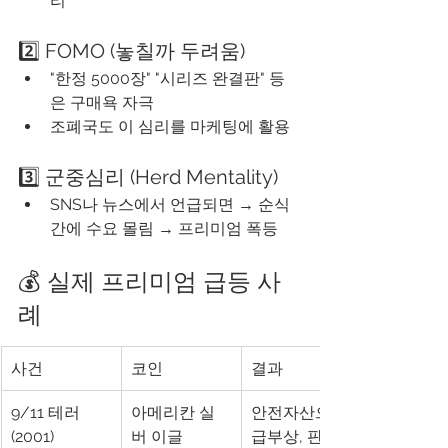
리
2️⃣ FOMO (놓칠까 두려움)
"한정 5000장" "시리즈 완결판" 등
은 구매욕 자극
조폐국도 이 심리를 마케팅에 활용
3️⃣ 군중심리 (Herd Mentality)
SNS나 뉴스에서 언급되면 → 순식
간에 수요 몰림 → 프리미엄 폭등
💰 실제 프리미엄 급등 사
례
사건
코인
결과
9/11 테러 
아메리칸 실
안전자산으로 
(2001)
버 이글
급부상, 판매