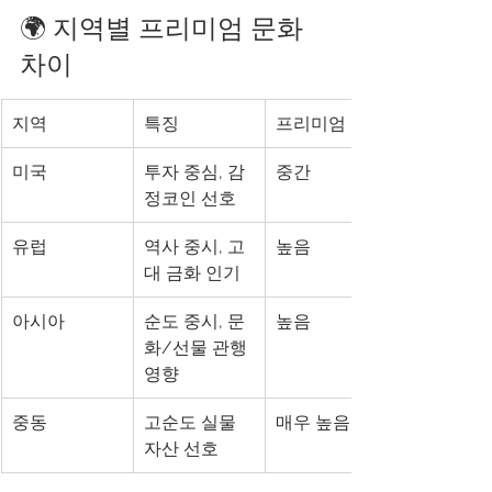
🌍 지역별 프리미엄 문화 
차이
지역
특징
프리미엄 경향
미국
투자 중심, 감
중간
정코인 선호
유럽
역사 중시, 고
높음
대 금화 인기
아시아
순도 중시, 문
높음
화/선물 관행 
영향
중동
고순도 실물 
매우 높음
자산 선호