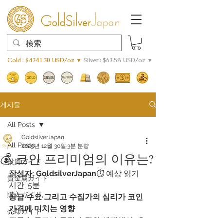
Gold : $4341.30 USD/oz ▼
Silver : $63.58 USD/oz ▼
게시물
All Posts
GoldsilverJapan
All Posts
2025년 12월 30일
3분 분량
💰 코인 프리미엄의 이유는?
投資ガイド
작성자: GoldsilverJapan
⏱️ 예상 읽기 
貴金属ガイド
시간: 5분
購入ガイド
공급·수요·그리고 수집가의 심리가 코인 
가격에 미치는 영향
売却ガイド