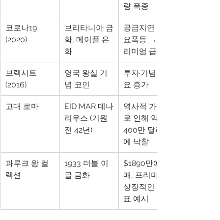
량 폭증
코로나19 
브리타니아 금
공급지연 + 수
(2020)
화, 메이플 은
요폭등 → 프
화
리미엄 급등
브렉시트 
영국 왕실 기
투자·기념 수
(2016)
념 코인
요 증가
고대 로마
EID MAR 데나
역사적 가치
리우스 (기원
로 인해 약 
전 42년)
400만 달러
에 낙찰
파루크 왕 컬
1933 더블 이
$1890만에 판
렉션
글 금화
매, 프리미엄 
상징적인 대
표 예시