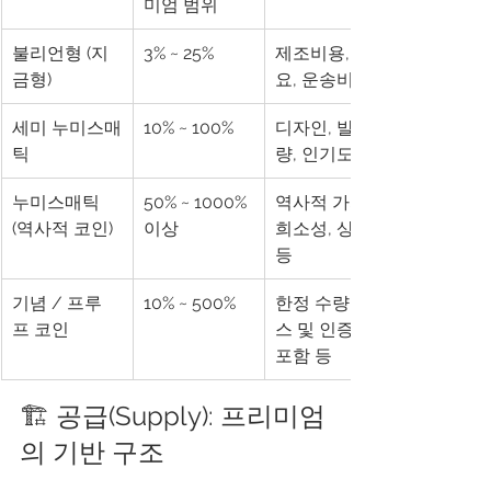
미엄 범위
불리언형 (지
3% ~ 25%
제조비용, 수
금형)
요, 운송비 등
세미 누미스매
10% ~ 100%
디자인, 발행
틱
량, 인기도
누미스매틱 
50% ~ 1000% 
역사적 가치, 
(역사적 코인)
이상
희소성, 상태 
등
기념 / 프루
10% ~ 500%
한정 수량, 박
프 코인
스 및 인증서 
포함 등
🏗️ 공급(Supply): 프리미엄
의 기반 구조