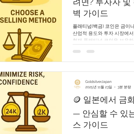
려면? 투자자 및
귀 금속 입니다
벽 가이드
플래티넘(백금) 코인은 금이나
산업적 용도와 투자 시장에서
현재 플래티넘 코인을 보유하고
까?”라는 생각을 하고 있다면
것입니다. 이 완벽 가이드에
가 방법, 매각 절차, 신뢰할 
의사항, 세무 고려사항까지 상
내에서 플래티넘 코인을 매각
GoldsilverJapan
GoldSilverJapan(골드실버재팬) 플랫폼을 특히 추
2025년 11월 23일
3분 분량
다. 🔍 플래티넘 코인의 가치
🪙 일본에서 금
유한 플래티넘 코인이 어떤 
것이 중요합니다. 다음 네 가
— 안심할 수 있
칩니다: 1. 플래티넘 스팟 
약 1,650달러(약 25만 엔)
스 가이드
로, 매각 타이밍의 판단에 중