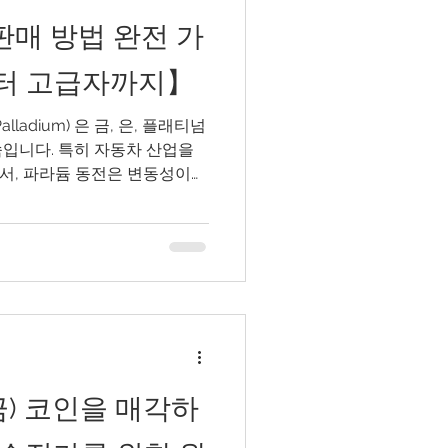
판매 방법 완전 가
터 고급자까지】
alladium) 은 금, 은, 플래티넘
속입니다. 특히 자동차 산업을
서, 파라듐 동전은 변동성이
 으로 인식되고 있습니다. 이
가치 평가 방법, 안전한 판매
 팁, 세금 관련 유의사항 까지
, 일본 기반이지만 글로벌 대
dSilverJapan" 도 자연스럽
듐 동전을 판매할까? 사람마다 사
는 다음과 같습니다: 투자 수
트폴리오 재조정 (파라듐 → 금,
기 상속, 자산 정리 등 무엇보다
금) 코인을 매각하
합니다. 📈 파라듐 시장의
플래티넘보다 유통량이 적은 희