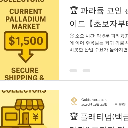
🏆 파라듐 코인 
uthentication Guide
이드【초보자부
🕒 소요 시간: 약 6분 파라듐(P
에 이어 주목받는 희귀 귀금
비롯한 산업 수요가 높아지면
크면서도 매력적인 투자 상품
가이드에서는 파라듐 코인의 
절차, 적정 가격으로 판매하는
체계적으로 설명합니다. 또한
응이 가능한 온라인 플랫폼 "Gol
게 소개합니다. 🌍 왜 파라
정은 다르지만 주요 판매 사유
GoldsilverJapan
익 실현 현금 유동성 확보 포
2025년 11월 24일
3분 분량
부동산 등) 보관 리스크 줄이
🏆 플래티넘(백
전략적이고 안전한 매각이 중요
기본 이해 파라듐은 금이나 