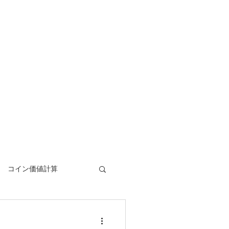
​コイン価値計算
Coin Calculator Q&A