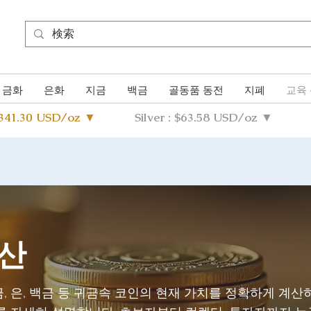
금화
은화
지금
백금
골동품 동전
지폐
교육
4341.30 USD/oz ▼
Silver : $63.58 USD/oz ▼
계산
, 은, 백금 등 귀금속 코인의 현재 가치를 정확하게 계산