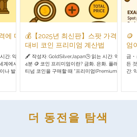
Price) : 금, 은 등의 시장 실시간 가격 내재 가
넘어, 역사
따른 
치(Melt Value) : 동전에 포함된 귀금속의 양 ×
 하이브리
수량에
스팟 가격 프리미엄(Premium) : 실제 판매 가
치의 보존 금
급 상
격에서 내재
없기에 희
Rari
가격에 미
💰【2025년 최신판】스팟 가격

떠받치는 요
상태
대비 코인 프리미엄 계산법
엄
 시간: 약 5
🖋 작성자: GoldSilverJapan🕒 읽는 시간: 약
금・
 세계에서
4분 🪙 코인 프리미엄이란? 금화, 은화, 플래
든 것
량이나 발행
티넘 코인을 구매할 때 "프리미엄(Premium,
간: 
. 사실,
추가 금액)" 을 이해하는 것은 매우 중요합니
데, 
영향을 미
다. 이 기사에서는 다음과 같은 궁금증을 해결
을 
 시장을 움
해 드립니다: 코인 프리미엄이란 정확히 무엇
로 메탈
 전쟁부터
인가요? 직접 계산하려면 어떻게 해야 하나
가이
한 화폐가
요? 2025년 시점에서 적정한 프리미엄은 얼
실물
더 동전을 탐색
는 증거’입
마인가요? 프리미엄이 너무 높은 제품은 어떻
정체
혁명, 정책
게 피하나요? 💡 스팟 가격(Spot Price)이란?
있는
인 가격에
스팟 가격은 금, 은, 플래티넘, 팔라듐 등 귀금
수 