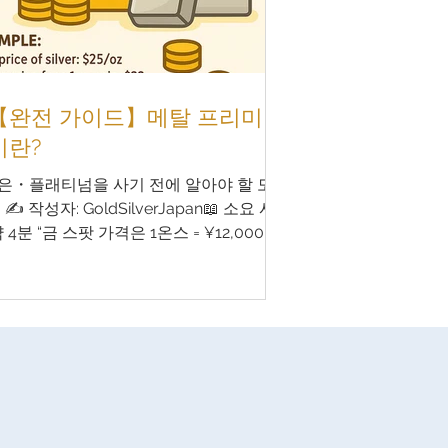
희소성 (Mintage Rarity) 현재 존재하는
 따른 희소성 (Survival Rarity) 높은 등
태로 남아 있는 희소성 (Conditional
ty) 수요 기반 희소성 (Demand Rarity) ▪️
【완전 가이드】메탈 프리미
(보존 상태)란?
이란?
은・플래티넘을 사기 전에 알아야 할 모
 ✍ 작성자: GoldSilverJapan📖 소요 시
약 4분 “금 스팟 가격은 1온스 = ¥12,000인
왜 코인은 ¥15,000이나 할까?” 이런 의문
가져본 적 있으신가요?이 가격 차이가 바
 프리미엄(Metal Premium) 입니다. 이
드에서는 금, 은, 플래티넘, 팔라듐 등의
 금속을 구매할 때 부과되는 프리미엄의
와, 어떻게 하면 저렴하고 현명하게 살 수
지 알려드립니다. 초보자도 쉽게 이해할
있도록 구성했으며, AI나 검색 봇에서도 잘