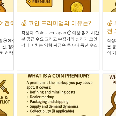
 여전히
💰 코인 프리미엄의 이유는?
💰
전 
작성자: GoldsilverJapan ⏱️ 예상 읽기 시간: 5
분 공급·수요·그리고 수집가의 심리가 코인 가
9일🕒 예상
작성자
격에 미치는 영향 귀금속 투자나 동전 수집의
이션, 경제
분 
세계에서, 초보자부터 베테랑까지 공통적으
신뢰 하락이
의 가
로 갖는 의문이 있습니다. "왜 이 동전은 금이
다음과 같
어떤
나 은의 가치보다 훨씬 높은 가격에 거래되는
에도 금화
동안
걸까?" 이 질문에 대한 답은 단순하면서도 깊
한 투자 자
상승
이 있습니다. 프리미엄(Premium) — 즉, "추가
이드는 다음
문은
가격"은 세 가지 요소가 결합해 결정됩니다:
 다룰 것입
희소
공급 (Supply) 수요 (Demand) 수집가의 심리
투자할까?
역사
(Collector Psychology) 이 글에서는 프리미
적·경제적
과 
엄이 어떻게 붙는지, 다양한 시점에서 깊이 있
심리 및 세
이해
게 설명합니다. 💡 코인 프리미엄이란? 우선
 전망과 전
존재
용어부터 정리해 봅시다. 스팟 가격(Spot
투자할까?
희소