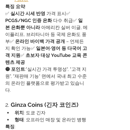
특징 요약
:
✅ 
실시간 시세 반영
 가격 표시✅ 
PCGS/NGC 인증 은화
 다수 취급✅ 
일
본 은화뿐 아니라
 아메리칸 실버 이글, 메
이플리프, 브리타니아 등 국제 은화도 풍
부✅ 
온라인 바이백 가격 공개
 – 언제든
지 확인 가능✅ 
일본어·영어 등 다국어 고
객 지원
✅ 
초보자 대상 YouTube 교육 콘
텐츠 제공
🟡 포인트
:"실시간 가격 투명성", "고객 지
원", "재판매 기능" 면에서 국내 최고 수준
의 온라인 플랫폼으로 평가받고 있습니
다.
2. 
Ginza Coins (긴자 코인즈)
위치
: 도쿄 긴자
형태
: 오프라인 매장 및 온라인 병행
특징
: