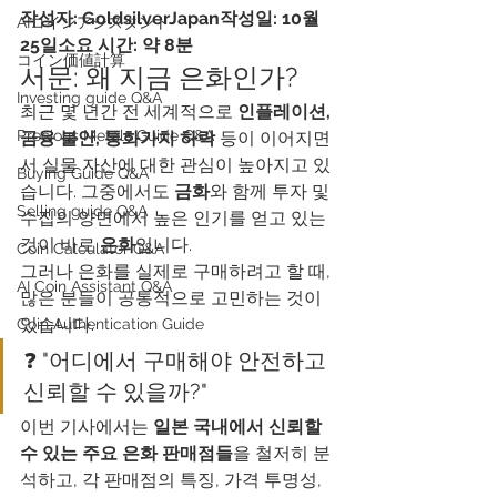
작성자: GoldsilverJapan작성일: 10월 
AIコインアシスタント
25일소요 시간: 약 8분
​コイン価値計算
서문: 왜 지금 은화인가?
Investing guide Q&A
최근 몇 년간 전 세계적으로 
인플레이션, 
Precious Metals Guide Q&A
금융 불안, 통화가치 하락
 등이 이어지면
서 실물 자산에 대한 관심이 높아지고 있
Buying Guide Q&A
습니다. 그중에서도 
금화
와 함께 투자 및 
Selling guide Q&A
수집의 양면에서 높은 인기를 얻고 있는 
것이 바로 
은화
입니다.
Coin Calculator Q&A
그러나 은화를 실제로 구매하려고 할 때, 
AI Coin Assistant Q&A
많은 분들이 공통적으로 고민하는 것이 
있습니다.
Coin Authentication Guide
❓ "어디에서 구매해야 안전하고 
신뢰할 수 있을까?"
이번 기사에서는 
일본 국내에서 신뢰할 
수 있는 주요 은화 판매점들
을 철저히 분
석하고, 각 판매점의 특징, 가격 투명성, 