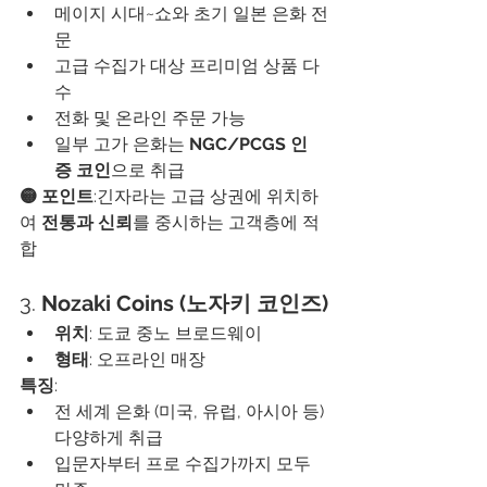
메이지 시대~쇼와 초기 일본 은화 전
문
고급 수집가 대상 프리미엄 상품 다
수
전화 및 온라인 주문 가능
일부 고가 은화는 
NGC/PCGS 인
증 코인
으로 취급
🟡 포인트
:긴자라는 고급 상권에 위치하
여 
전통과 신뢰
를 중시하는 고객층에 적
합
3. 
Nozaki Coins (노자키 코인즈)
위치
: 도쿄 중노 브로드웨이
형태
: 오프라인 매장
특징
:
전 세계 은화 (미국, 유럽, 아시아 등) 
다양하게 취급
입문자부터 프로 수집가까지 모두 