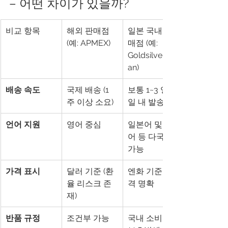
– 어떤 차이가 있을까?
비교 항목
해외 판매점 
일본 국내 판
(예: APMEX)
매점 (예: 
GoldsilverJap
an)
배송 속도
국제 배송 (1
보통 1~3 영업
주 이상 소요)
일 내 발송
언어 지원
영어 중심
일본어 및 영
어 등 다국어 
가능
가격 표시
달러 기준 (환
엔화 기준, 가
율 리스크 존
격 명확
재)
반품 규정
조건부 가능
국내 소비자 