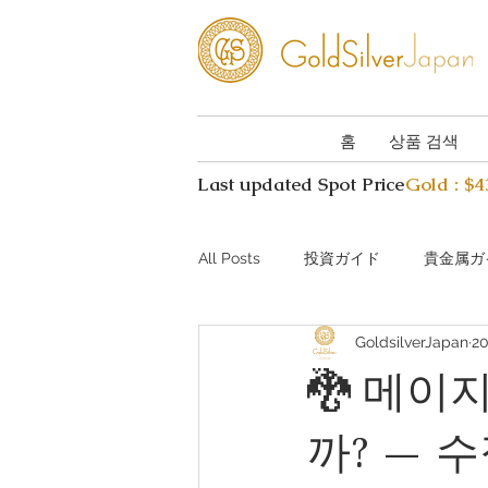
홈
상품 검색
Last updated Spot Price
Gold : $
All Posts
投資ガイド
貴金属ガ
GoldsilverJapan
2
Investing guide Q&A
Preciou
🐉 메이
까? — 
AI Coin Assistant Q&A
Coin A