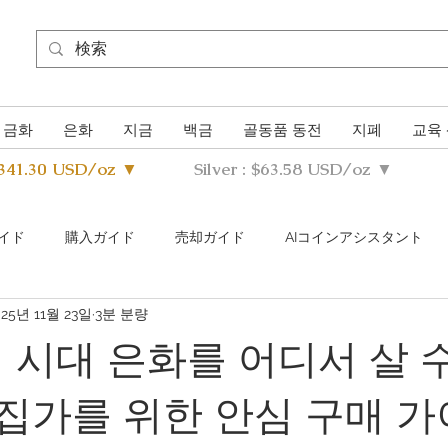
금화
은화
지금
백금
골동품 동전
지폐
교육
4341.30 USD/oz ▼
Silver : $63.58 USD/oz ▼
イド
購入ガイド
売却ガイド
AIコインアシスタント
025년 11월 23일
3분 분량
s Metals Guide Q&A
Buying Guide Q&A
Selling guide Q&A
지 시대 은화를 어디서 살 
수집가를 위한 안심 구매 
uthentication Guide