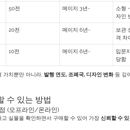
50전
메이지 3년~
소형・
자인 
20전
메이지 6년~
보관 
격 차
10전
메이지 6년~
입문자
당함
 가치뿐만 아니라, 
발행 연도, 조폐국, 디자인 변화
 등 깊
할 수 있는 방법
문점 (오프라인/온라인)
고 실물을 확인하면서 구매할 수 있어 가장 
신뢰할 수 있