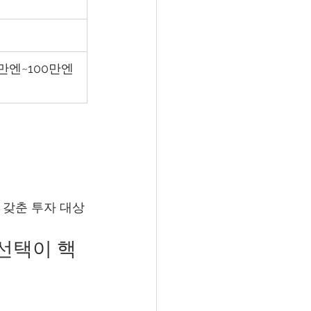
격
만엔~100만엔 
를 갖춘 투자 대상
 선택이 핵