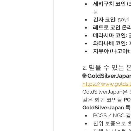
세키구치 코인 (도
능
긴자 코인:
 50
레트로 코인 온라
데라시마 코인:
와타나베 코인:
 
지유야 (나고야):
2. 믿을 수 있는
🌐 
GoldSilverJapa
https://www.goldsi
GoldSilverJapa
같은 희귀 코인을 
P
GoldSilverJapan 
PCGS / NGC
진위 보증으로 