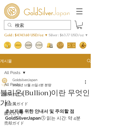
Gold : $4343.60 USD/oz ▼
Silver : $63.77 USD/oz ▼
게시물
All Posts
GoldsilverJapan
All Posts
2025년 12월 21일
2분 분량
불리온(Bullion)이란 무엇인
投資ガイド
가?
貴金属ガイド
초보자를 위한 안내서 및 주의할 점
購入ガイド
GoldSilverJapan
🕓 읽는 시간: 약 4분
売却ガイド