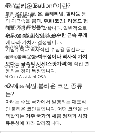
💬 “불리온(Bullion)”이란?
AIコインアシスタント
불리온이란 
금, 은, 플래티넘, 팔라듐
 등
​コイン価値計算
의 귀금속을 
금괴, 주화(코인), 라운드 형
Investing guide Q&A
태
로 가공한 것을 말합니다. 일반적으로 
순도 99.9% 이상
이며, 
순수한 금속 무게
Precious Metals Guide Q&A
에 따라 가치가 결정됩니다.
Buying Guide Q&A
기념주화나 역사적인 수집용 동전과는 
달리, 불리온은 
희귀성이나 역사적 가치
Selling guide Q&A
보다는 금속의 시세(스팟가격)
에 직접 연
Coin Calculator Q&A
동되는 것이 특징입니다.
AI Coin Assistant Q&A
🪙 대표적인 불리온 코인 종류
Coin Authentication Guide
는?
아래는 주요 국가에서 발행되는 대표적
인 불리온 코인들입니다. 어떤 코인을 선
택할지는 
거주 국가의 세금 정책
과 
시장 
유통성
에 따라 달라집니다.