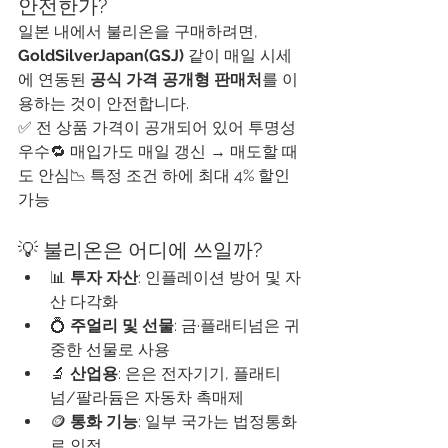
안전한가?
일본 내에서 불리온을 구매하려면, 
GoldSilverJapan(GSJ)
 같이 매일 시세
에 연동된 
공식 가격 공개형 판매처
를 이
용하는 것이 안전합니다.
✅ 전 상품 가격이 공개되어 있어 투명성 
우수🔁 매입가도 매일 갱신 → 매도할 때
도 안심📉 특정 조건 하에 최대 4% 할인 
가능
💡 불리온은 어디에 쓰일까?
📊 
투자 자산
: 인플레이션 방어 및 자
산 다각화
💍 
주얼리 및 선물
: 금·플래티넘은 귀
중한 선물로 사용
🔬 
산업용
: 은은 전자기기, 플래티
넘/팔라듐은 자동차 촉매제
🪙 
통화 기능
: 일부 국가는 법정통화
로 인정