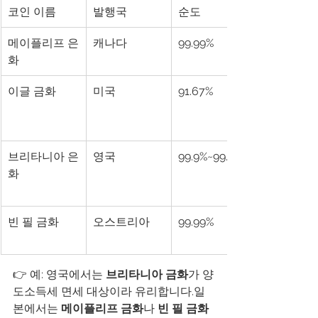
코인 이름
발행국
순도
메이플리프 은
캐나다
99.99%
화
이글 금화
미국
91.67%
브리타니아 은
영국
99.9%~99.99%
화
빈 필 금화
오스트리아
99.99%
👉 예: 영국에서는 
브리타니아 금화
가 양
도소득세 면세 대상이라 유리합니다.일
본에서는 
메이플리프 금화
나 
빈 필 금화