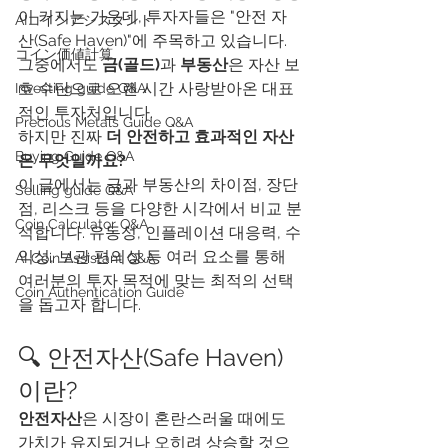
이 커지는 가운데, 투자자들은 "안전 자
AIコインアシスタント
산(Safe Haven)"에 주목하고 있습니다. 
​コイン価値計算
그중에서도 
금(골드)
과 
부동산
은 자산 보
호 수단으로 오랜 시간 사랑받아온 대표
Investing guide Q&A
적인 투자처입니다.
Precious Metals Guide Q&A
하지만 진짜 
더 안전하고 효과적인 자산
Buying Guide Q&A
은 무엇일까요?
이 글에서는 금과 부동산의 차이점, 장단
Selling guide Q&A
점, 리스크 등을 다양한 시각에서 비교 분
Coin Calculator Q&A
석합니다. 유동성, 인플레이션 대응력, 수
익성, 보관 편의성 등 여러 요소를 통해 
AI Coin Assistant Q&A
여러분의 투자 목적에 맞는 최적의 선택
Coin Authentication Guide
을 돕고자 합니다.
🔍 안전자산(Safe Haven)
이란?
안전자산
은 시장이 혼란스러울 때에도 
가치가 유지되거나 오히려 상승할 것으