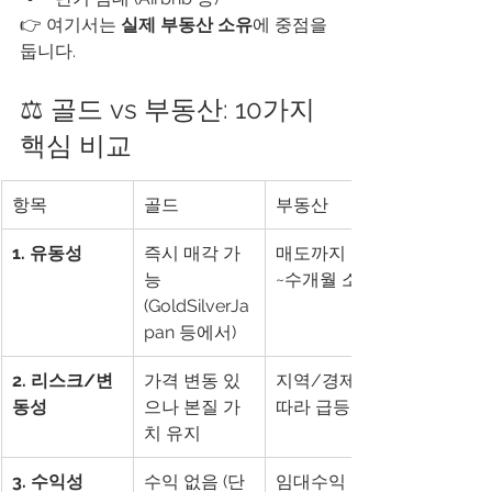
👉 여기서는 
실제 부동산 소유
에 중점을 
둡니다.
⚖️ 골드 vs 부동산: 10가지 
핵심 비교
항목
골드
부동산
1. 유동성
즉시 매각 가
매도까지 수주
능 
~수개월 소요
(GoldSilverJa
pan 등에서)
2. 리스크/변
가격 변동 있
지역/경제에 
동성
으나 본질 가
따라 급등락
치 유지
3. 수익성
수익 없음 (단
임대수익 가능