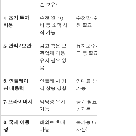
순 보유)
4. 초기 투자
수천 원~1g 
수천만~수억 
비용
바 등 소액 시
원 필요
작 가능
5. 관리/보관
금고 혹은 보
유지보수/세
관업체 이용, 
금 등 필요
유지 필요 없
음
6. 인플레이
인플레 시 가
임대료 상승 
션 대응력
격 상승 경향
가능
7. 프라이버시
익명성 유지 
등기 필요, 공
가능
공기록
8. 국제 이동
해외로 휴대 
불가능 (고정 
성
가능
자산)