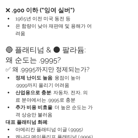
❌ 
.900 이하 ("잉여 실버")
1965년 이전 미국 동전 등
은 함량이 낮아 재판매 및 용해가 어
려움
🔵 플래티넘 & ⚫ 팔라듐: 
왜 순도는 .9995?
✅ 왜 .9995까지만 정제되는가?
정제 난이도 높음
: 융점이 높아 
.9999까지 올리기 어려움
산업용으로 충분
: 자동차, 전자, 의
료 분야에서는 .9995로 충분
추가 비용 비효율
: 더 높은 순도는 가
격 상승만 불러옴
대표 플래티넘 화폐
:
아메리칸 플래티넘 이글 (.9995)
캐나다 메이플리프 플래티넘 (.9995)