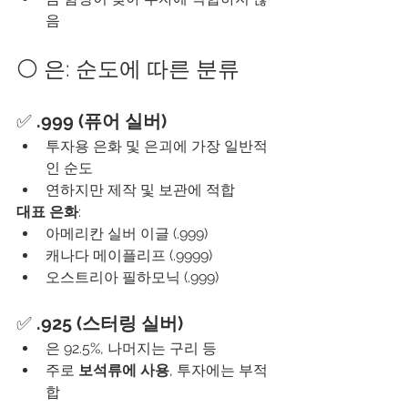
음
⚪ 은: 순도에 따른 분류
✅ 
.999 (퓨어 실버)
투자용 은화 및 은괴에 가장 일반적
인 순도
연하지만 제작 및 보관에 적합
대표 은화
:
아메리칸 실버 이글 (.999)
캐나다 메이플리프 (.9999)
오스트리아 필하모닉 (.999)
✅ 
.925 (스터링 실버)
은 92.5%, 나머지는 구리 등
주로 
보석류에 사용
, 투자에는 부적
합