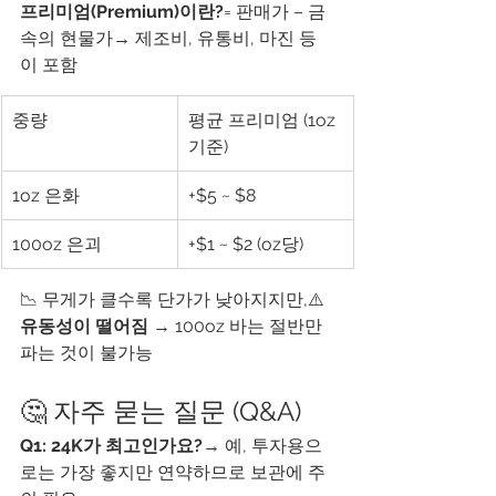
프리미엄(Premium)이란?
= 판매가 – 금
속의 현물가→ 제조비, 유통비, 마진 등
이 포함
중량
평균 프리미엄 (1oz 
기준)
1oz 은화
+$5 ~ $8
100oz 은괴
+$1 ~ $2 (oz당)
📉 무게가 클수록 단가가 낮아지지만,⚠️ 
유동성이 떨어짐
 → 100oz 바는 절반만 
파는 것이 불가능
🤔 자주 묻는 질문 (Q&A)
Q1: 24K가 최고인가요?
→ 예, 투자용으
로는 가장 좋지만 연약하므로 보관에 주