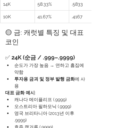
14K
58.33%
.5833
10K
41.67%
.4167
🟡 금: 캐럿별 특징 및 대표 
코인
✅ 
24K (순금 / .999–.9999)
순도가 가장 높음 → 연하고 흠집에 
약함
투자용 금괴 및 정부 발행 금화
에 사
용
대표 금화 예시
:
캐나다 메이플리프 (.9999)
오스트리아 필하모닉 (.9999)
영국 브리타니아 (2013년 이후 
.9999)
호주 캥거루 (.9999)