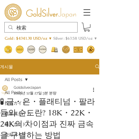
Gold : $4341.30 USD/oz ▼
Silver : $63.58 USD/oz ▼
게시물
All Posts
GoldsilverJapan
All Posts
2025년 12월 27일
3분 분량
🧪 금・은・플래티넘・팔라
投資ガイド
듐의 순도란? 18K・22K・
貴金属ガイド
24K의 차이점과 진짜 금속
購入ガイド
을 구별하는 방법
売却ガイド