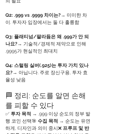
의 필요
Q2: .999 vs .9999 차이는?
→ 미미한 차
이. 투자자 입장에서는 둘 다 훌륭함
Q3: 플래티넘/팔라듐은 왜 .999가 안 되
나요?
→ 기술적/경제적 제약으로 인해 
.9995가 현실적인 최대치
Q4: 스털링 실버(.925)는 투자 가치 있나
요?
→ 아닙니다. 주로 장신구용, 투자 효
율성 낮음
🏁 정리: 순도를 알면 손해
를 피할 수 있다
✅ 
투자 목적
 → .999 이상 순도의 정부 발
행 코인 선택🎯 
수집 목적
 → 순도는 유연
하게, 디자인과 의미 중시❌ 
프루프 및 반