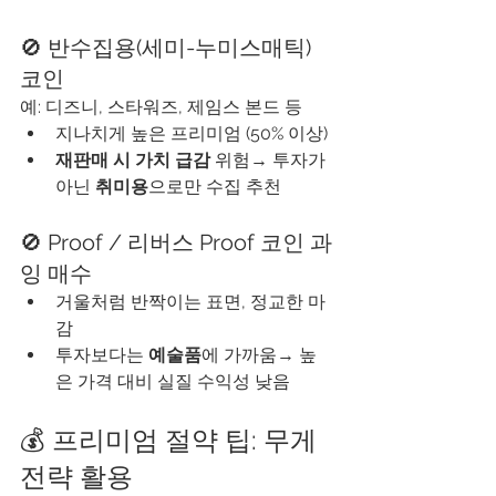
🚫 반수집용(세미-누미스매틱) 
코인
예: 디즈니, 스타워즈, 제임스 본드 등
지나치게 높은 프리미엄 (50% 이상)
재판매 시 가치 급감
 위험→ 투자가 
아닌 
취미용
으로만 수집 추천
🚫 Proof / 리버스 Proof 코인 과
잉 매수
거울처럼 반짝이는 표면, 정교한 마
감
투자보다는 
예술품
에 가까움→ 높
은 가격 대비 실질 수익성 낮음
💰 프리미엄 절약 팁: 무게 
전략 활용