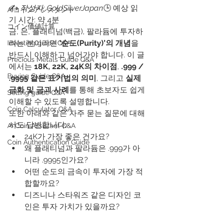
✍️ 
작성자: GoldSilverJapan
🕒 예상 읽
AIコインアシスタント
기 시간: 약 4분
​コイン価値計算
금, 은, 플래티넘(백금), 팔라듐에 투자하
려는 분이라면 
‘순도(Purity)’의 개념
을 
Investing guide Q&A
반드시 이해하고 넘어가야 합니다. 이 글
Precious Metals Guide Q&A
에서는 
18K, 22K, 24K의 차이점
, 
.999 / 
Buying Guide Q&A
.9995 같은 표기법의 의미
, 그리고 
실제 
금화 및 금괴 사례
를 통해 초보자도 쉽게 
Selling guide Q&A
이해할 수 있도록 설명합니다.
Coin Calculator Q&A
또한 아래와 같은 자주 묻는 질문에 대해
서도 답변합니다:
AI Coin Assistant Q&A
24K가 가장 좋은 건가요?
Coin Authentication Guide
왜 플래티넘과 팔라듐은 .999가 아
니라 .9995인가요?
어떤 순도의 금속이 투자에 가장 적
합할까요?
디즈니나 스타워즈 같은 디자인 코
인은 투자 가치가 있을까요?