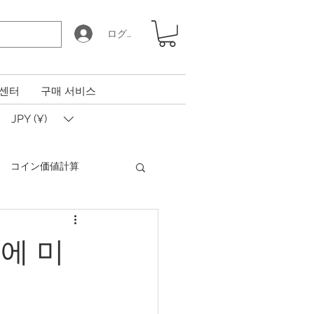
ログイン
 센터
구매 서비스
JPY (¥)
​コイン価値計算
Coin Calculator Q&A
에 미