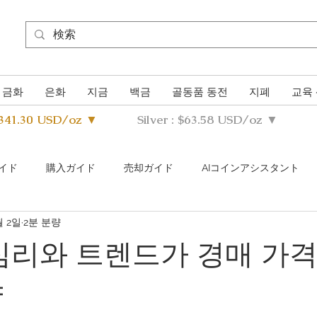
금화
은화
지금
백금
골동품 동전
지폐
교육
4341.30 USD/oz ▼
Silver : $63.58 USD/oz ▼
イド
購入ガイド
売却ガイド
AIコインアシスタント
월 2일
2분 분량
s Metals Guide Q&A
Buying Guide Q&A
Selling guide Q&A
 심리와 트렌드가 경매 가격
향
uthentication Guide