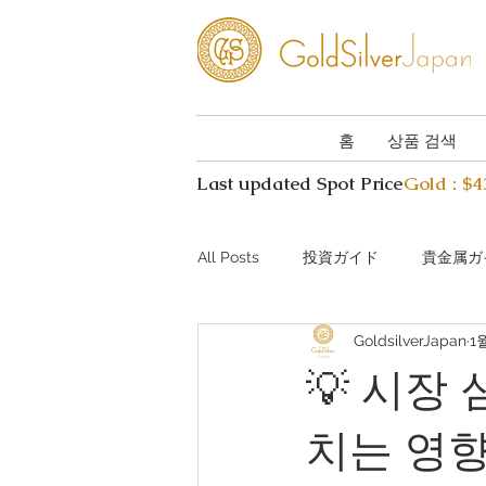
홈
상품 검색
Last updated Spot Price
Gold : $
All Posts
投資ガイド
貴金属ガ
GoldsilverJapan
1
Investing guide Q&A
Preciou
💡 시장
치는 영
AI Coin Assistant Q&A
Coin A