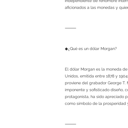
independiente de renombre interna
aficionados a las monedas y quie
⸻
◆¿Qué es un dólar Morgan?
El dólar Morgan es la moneda d
Unidos, emitida entre 1878 y 190
proviene del grabador George T. 
imponente y sofisticado diseño, c
protagonista, ha sido apreciado p
como símbolo de la prosperidad y
⸻