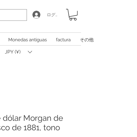
ログイン
Monedas antiguas
factura
その他
JPY (¥)
 dólar Morgan de
sco de 1881, tono