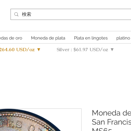
das de oro
Moneda de plata
Plata en lingotes
platino
4264.60 USD/oz ▼
Silver : $61.97 USD/oz ▼
Moneda de
San Franci
MS65