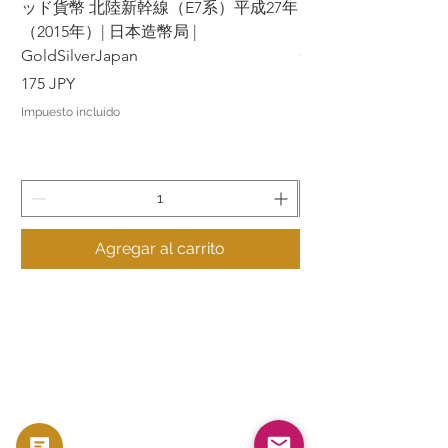
ッド貨幣 北陸新幹線（E7系）平成27年
ッド貨幣 上越新幹線
（2015年）| 日本造幣局 |
（2015年）| 日本造幣
GoldSilverJapan
GoldSilverJapan
Precio
Precio
175 JPY
175 JPY
Impuesto incluido
Impuesto incluido
Agregar al carrito