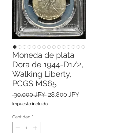
Moneda de plata
Dora de 1944-D1/2,
Walking Liberty,
PCGS MS65
Precio
Precio
 30.000 JPY 
28.800 JPY
de
Impuesto incluido
oferta
Cantidad
*