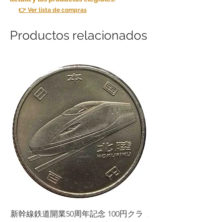
👉 Ver lista de compras
Productos relacionados
新幹線鉄道開業50周年記念 100円クラ
新幹線鉄道開業50周年