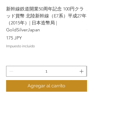
新幹線鉄道開業50周年記念 100円クラ
新幹線鉄道開業50周年
ッド貨幣 北陸新幹線（E7系）平成27年
ッド貨幣 上越新幹線
（2015年）| 日本造幣局 |
（2015年）| 日本造幣
GoldSilverJapan
GoldSilverJapan
Precio
Precio
175 JPY
175 JPY
Impuesto incluido
Impuesto incluido
Agregar al carrito