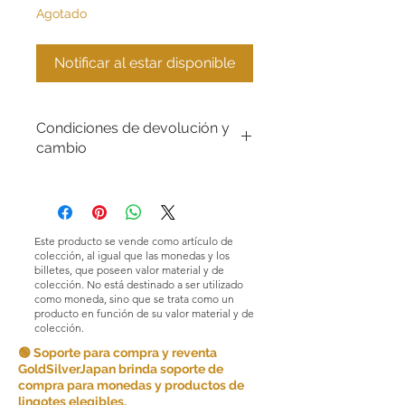
Agotado
Notificar al estar disponible
Condiciones de devolución y
cambio
Condiciones de devoluciones y
cambios. En GoldSilverJapan Co., Ltd.
nos esforzamos por ofrecer productos
y servicios de alta calidad y garantizar
Este producto se vende como artículo de
la satisfacción del cliente. Debido a la
colección, al igual que las monedas y los
naturaleza de los productos que
billetes, que poseen valor material y de
colección. No está destinado a ser utilizado
vendemos, en principio no aceptamos
como moneda, sino que se trata como un
devoluciones por comodidad del
producto en función de su valor material y de
cliente.
colección.
🟢 Soporte para compra y reventa
Sin embargo, en determinadas
GoldSilverJapan brinda soporte de
circunstancias, podemos aceptar
compra para monedas y productos de
devoluciones como excepción. Las
lingotes elegibles.
devoluciones son posibles si se