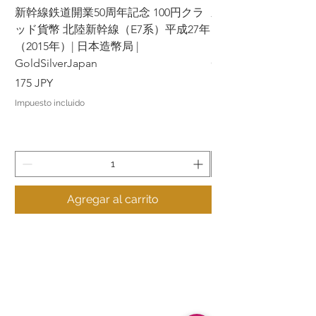
新幹線鉄道開業50周年記念 100円クラ
新幹線鉄道開業50周年
ッド貨幣 北陸新幹線（E7系）平成27年
ッド貨幣 上越新幹線
（2015年）| 日本造幣局 |
（2015年）| 日本造幣
GoldSilverJapan
GoldSilverJapan
Precio
Precio
175 JPY
175 JPY
Impuesto incluido
Impuesto incluido
Agregar al carrito