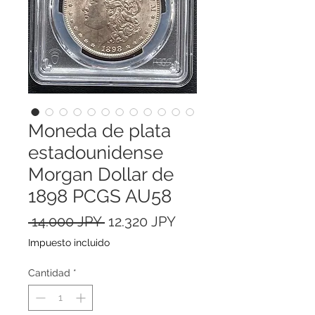
Moneda de plata
estadounidense
Morgan Dollar de
1898 PCGS AU58
Precio
Precio
 14.000 JPY 
12.320 JPY
de
Impuesto incluido
oferta
Cantidad
*