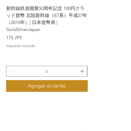
新幹線鉄道開業50周年記念 100円クラ
新幹線鉄道開業50周年
ッド貨幣 北陸新幹線（E7系）平成27年
ッド貨幣 上越新幹線
（2015年）| 日本造幣局 |
（2015年）| 日本造幣
GoldSilverJapan
GoldSilverJapan
Precio
Precio
175 JPY
175 JPY
Impuesto incluido
Impuesto incluido
Agregar al carrito