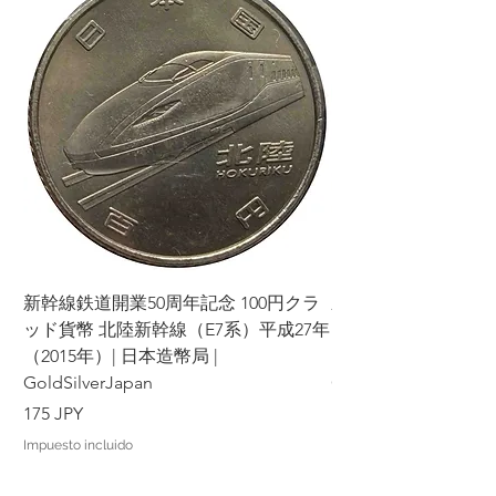
Si cancela alguna parte o partes de su
pedido consecutivamente, podremos
negarnos a hacer negocios con usted
en el futuro.
Por favor, considere cuidadosamente
los productos y condiciones antes de
realizar su pedido y tomar su decisión.
Agradecemos su comprensión y
cooperación. Su satisfacción es nuestra
prioridad y haremos todo lo posible
para brindarle una excelente
experiencia de compra.
新幹線鉄道開業50周年記念 100円クラ
新幹線鉄道開業50周年
ッド貨幣 北陸新幹線（E7系）平成27年
ッド貨幣 上越新幹線
（2015年）| 日本造幣局 |
（2015年）| 日本造幣
GoldSilverJapan
GoldSilverJapan
Precio
Precio
175 JPY
175 JPY
Impuesto incluido
Impuesto incluido