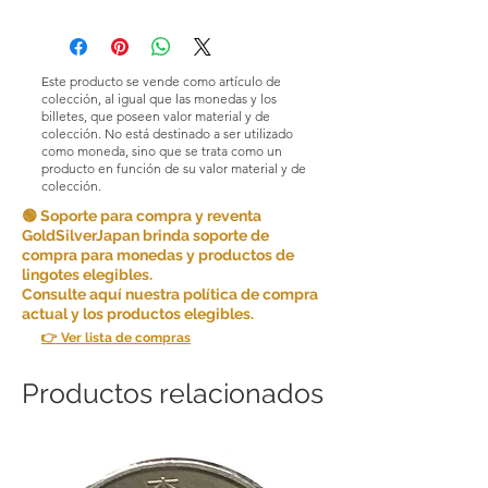
Condiciones de devoluciones y
cambios. En GoldSilverJapan Co., Ltd.
nos esforzamos por ofrecer productos
y servicios de alta calidad y garantizar
Este producto se vende como artículo de
la satisfacción del cliente. Debido a la
colección, al igual que las monedas y los
naturaleza de los productos que
billetes, que poseen valor material y de
colección. No está destinado a ser utilizado
vendemos, en principio no aceptamos
como moneda, sino que se trata como un
devoluciones por comodidad del
producto en función de su valor material y de
cliente.
colección.
🟢 Soporte para compra y reventa
Sin embargo, en determinadas
GoldSilverJapan brinda soporte de
circunstancias, podemos aceptar
compra para monedas y productos de
devoluciones como excepción. Las
lingotes elegibles.
devoluciones son posibles si se
Consulte aquí nuestra política de compra
cumplen las siguientes condiciones:
actual y los productos elegibles.
👉 Ver lista de compras
Artículo incorrecto: si recibe un artículo
diferente al que ordenó, avísenos
dentro de los [5 días] posteriores a la
Productos relacionados
recepción del artículo y le enviaremos
el artículo correcto y cubriremos
cualquier costo de envío adicional
incurrido.