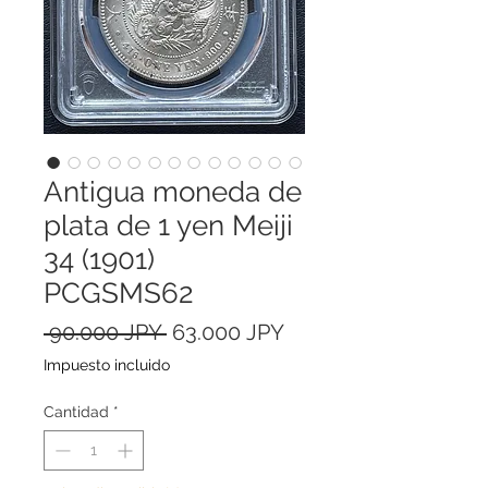
Antigua moneda de
plata de 1 yen Meiji
34 (1901)
PCGSMS62
Precio
Precio
 90.000 JPY 
63.000 JPY
de
Impuesto incluido
oferta
Cantidad
*