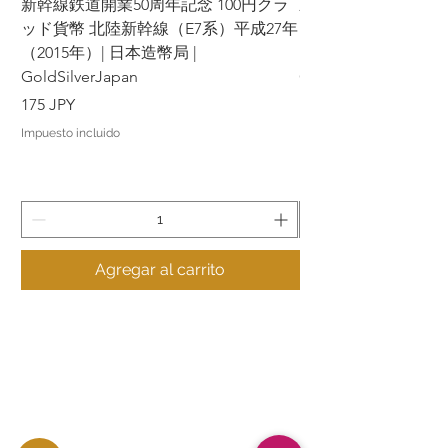
新幹線鉄道開業50周年記念 100円クラ
新幹線鉄道開業50周年
ッド貨幣 北陸新幹線（E7系）平成27年
ッド貨幣 上越新幹線
（2015年）| 日本造幣局 |
（2015年）| 日本造幣
GoldSilverJapan
GoldSilverJapan
Precio
Precio
175 JPY
175 JPY
Impuesto incluido
Impuesto incluido
Agregar al carrito