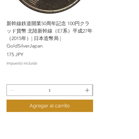
新幹線鉄道開業50周年記念 100円クラ
新幹線鉄道開業50周年
ッド貨幣 北陸新幹線（E7系）平成27年
ッド貨幣 上越新幹線
（2015年）| 日本造幣局 |
（2015年）| 日本造幣
GoldSilverJapan
GoldSilverJapan
Precio
Precio
175 JPY
175 JPY
Impuesto incluido
Impuesto incluido
Agregar al carrito