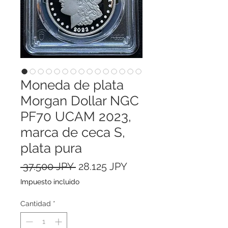
Moneda de plata
Morgan Dollar NGC
PF70 UCAM 2023,
marca de ceca S,
plata pura
Precio
Precio
 37.500 JPY 
28.125 JPY
de
Impuesto incluido
oferta
Cantidad
*