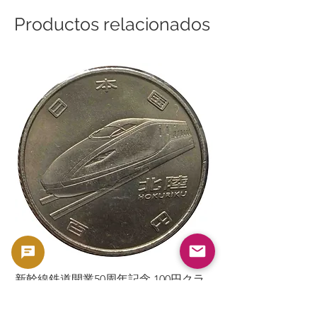
Productos relacionados
新幹線鉄道開業50周年記念 100円クラ
新幹線鉄道開業50周年
ッド貨幣 北陸新幹線（E7系）平成27年
ッド貨幣 上越新幹線
（2015年）| 日本造幣局 |
（2015年）| 日本造幣