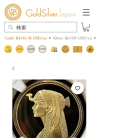
Gold : $4341.30 USD/oz ▼
Silver : $63.58 USD/oz ▼