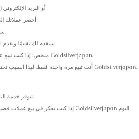
أرسل الصور عبر LINE أو البريد الإ
أحضر عملاتك إلى 
سيقدم لك المشتري المُعيّن تقييمًا خبيرًا.
سنقدم لك تقييمًا ونقدم لك الدفع نقدًا أو حوالة مصرفية فورية.
ملخص: إذا كنت تبيع عملات فضية وزن 5 أونصات، فثق في Goldsilverjapan.
أنت تبيع مرة واحدة فقط. لهذا السبب تحتاج إلى تقييم وشراء لن تندم 
📍 تتوفر خدمة التقييم الشخصي في طوكيو وأوساكا.
إذا كنت تفكر في بيع عملات فضية وزنها 5 أونصات، يُرجى التواصل مع Goldsilverjapan اليوم.