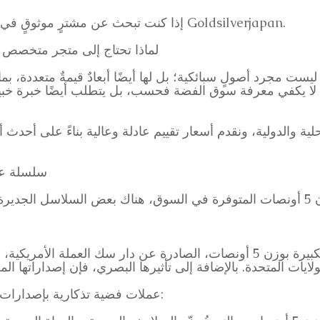
إذا كنت تبحث عن مشترٍ موثوقٍ في مثل هذه الأوقات، يُرجى التواصل مع Goldsilverjapan.
لماذا تحتاج إلى متجر متخصص لبيع ع
ة بوزن 5 أونصات ليست مجرد أصولٍ سبائكية؛ بل لها أيضًا أبعادٌ قيمةٌ متعد
قة، لا يكفي معرفة سوق الفضة فحسب، بل يتطلب أيضًا خبرة خبير
سلسلة عملا
تُصوِّر هذه العملات الفضية الكبيرة بوزن 5 أونصات، الصادرة عن دار سك ال
عملات فضية تذكارية بإصدارات محدودة من دول مثل نيوزيلندا وبالاو: