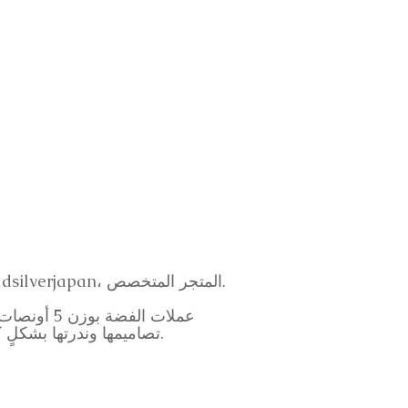
حضورٌ مُبهر وقيمةٌ لا تُضاهى. إذا كنت ترغب في بيع عملاتك الفضية بوزن 5 أونصات، فتوجه إلى Goldsilverjapan، المتجر المتخصص.
عملات الفض
تصاميمها وندرتها بشكلٍ كبيرٍ حسب البلد والسلسلة التي صدرت فيها، مما يجعلها مطلوبةً بشدةٍ بين هواة الجمع والمستثمرين.