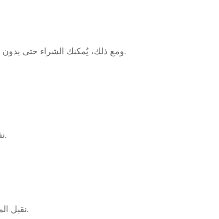
ومع ذلك، يُمكنك الشراء حتى بدون هذه المعلومات. التقييمات مجانية تمامًا، وسنقدم دعمًا شاملًا حتى للعملات التي تُشترى بشكل فردي.
نقدم أسعار شراء لا تأخذ في الاعتبار سعر سبائك الفضة فحسب، بل أيضًا القيمة السوقية لهواة الجمع.
نقبل المشتريات في جميع أنحاء البلاد. كما نرحب بالعملاء الذين يفضلون إحضار منتجاتهم مباشرةً إلى متجرنا.