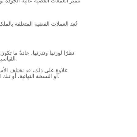
تُعد العملات الفضية المتعلقة بالمل
القياسية التي تزن أونصة واحدة. هذا يعني أنها تُقدم الميزة المثالية: أسعار شراء منخفضة وقيمة سوقية ثابتة.
علاوة على ذلك، قد تختلف الأس
أعلى، خاصةً العملات ذات الطبعة النهائية (BU) أو النسخة النهائية، أو تلك المحفوظة في كبسولاتها وصناديقها وشهاداتها الأصلية.