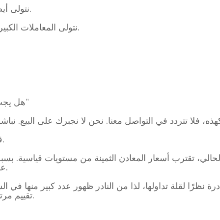
نتولى أيضًا حسابات الشركات وتصفية الأصول.
نتولى المعاملات الكبيرة، مثل الميراث وبيع أصول الشركات.
"هل يجب أن أنتظر حتى يرتفع سعر الفضة؟"
قد يكون الآن هو الوقت المناسب للبيع.
لحالي، تقترب أسعار المعادن الثمينة من مستويات قياسية. ب
على الذهب والفضة لتحويلهما إلى نقود.
ة وزن 5 أونصات نادرة نظرًا لقلة تداولها، لذا من النادر ظهور عدد كبير م
تقييم مرتفع للغاية لمن يرغب في البيع بالجملة.