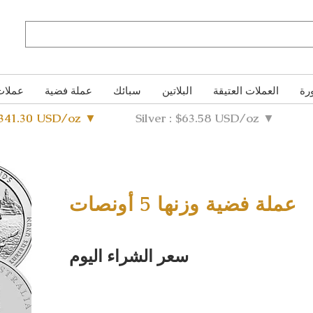
رة
العملات العتيقة
البلاتين
سبائك
عملة فضية
عملات
4341.30 USD/oz ▼
Silver : $63.58 USD/oz ▼
عملة فضية وزنها 5 أونصات
سعر الشراء اليوم