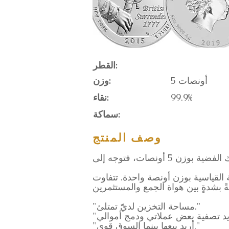
القطر:
5 أونصات
وزن:
99.9%
نقاء:
سماكة:
وصف المنتج
ت الفضة القياسية بوزن أونصة واحدة. تتفاوت
"مساحة التخزين لديّ تمتلئ."
"أريد بيعها بينما السوق قوي."