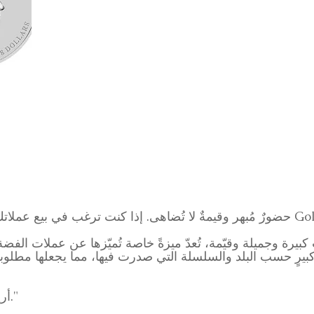
ة بوزن 5 أونصات كبيرة وجميلة وقيّمة، تُعدّ ميزةً خاصة تُميّزها عن عملا
"أريد تصفية بعض عملاتي ودمج أموالي."