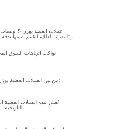
عملات الفض
و"الندرة". لذلك، لتقييم قيمتها بد
من بين العملات الفضية بوزن 5 أونصات المتوفرة في السوق، هناك بعض السلاسل الجديرة بالملاحظة بشكل خاص، بما في ذلك:
التاريخية للولايات المتحدة. بالإضافة إلى تأثيرها البصري، فإن إصداراتها المحدودة تجعلها قطعًا ثمينة لهواة الجمع.