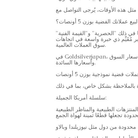
ملاتك الفضية بوزن 5 أونصات؟
دة، بما في ذلك "الحصرية" و"القيمة الفنية"
 مُقَيِّم ذي خبرة واسعة في اتجاهات
سوق العملات العالمية.
في Goldsilverjapan، نواكب اتجاهات السوق المحلية والدولية، ونقدم أسعار تقييم عادلة وعالية بناءً على أحدث أسعار السوق
وأسعارها السائدة.
ت فضية نموذجية بوزن 5 أونصات
سلسلة أمريكا الجميلة:
عملة الأمريكية، المنتزهات الطبيعية والمناظر الطبيعية